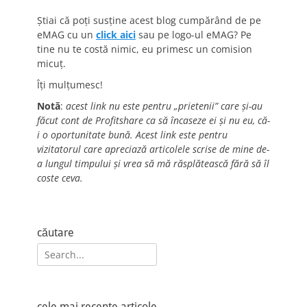
Știai că poți susține acest blog cumpărând de pe
eMAG cu un
click aici
sau pe logo-ul eMAG? Pe
tine nu te costă nimic, eu primesc un comision
micuț.
Îți mulțumesc!
Notă
:
acest link nu este pentru „prietenii” care și-au
făcut cont de Profitshare ca să încaseze ei și nu eu, că-
i o oportunitate bună. Acest link este pentru
vizitatorul care apreciază articolele scrise de mine de-
a lungul timpului și vrea să mă răsplătească fără să îl
coste ceva.
căutare
Search
for:
cele mai recente articole