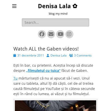
Denisa Lala ✿
blog my mind
Search
for:
Facebook
Email
YouTube
Instagram
Watch ALL the Gaben videos!
Posted
Author
31 decembrie 2011
Denisa Lala
3 Comments
on
Eşti în bar, cu prietenii. Aceştia încep să discute
despre
„filmuleţul cu ţuica”
făcut de Gaben.
Tu
mărturiseşti că nu ai apucat să-l vezi. Unul
sare cu tableta, altul îţi dă căşti, cel de-al treilea
caută filmuleţul pe YouTube şi în câteva secunde
eşti în rând cu lumea, ai văzut şi tu filmuleţul.