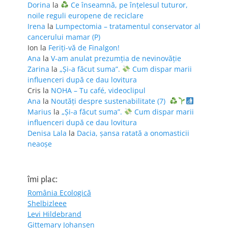
Dorina
la
Ce înseamnă, pe înțelesul tuturor,
noile reguli europene de reciclare
Irena
la
Lumpectomia – tratamentul conservator al
cancerului mamar (P)
Ion
la
Feriţi-vă de Finalgon!
Ana
la
V-am anulat prezumția de nevinovăție
Zarina
la
„Și-a făcut suma”.
Cum dispar marii
influenceri după ce dau lovitura
Cris
la
NOHA – Tu café, videoclipul
Ana
la
Noutăți despre sustenabilitate (7)
Marius
la
„Și-a făcut suma”.
Cum dispar marii
influenceri după ce dau lovitura
Denisa Lala
la
Dacia, șansa ratată a onomasticii
neaoșe
îmi plac:
România Ecologică
Shelbizleee
Levi Hildebrand
Gittemary Johansen