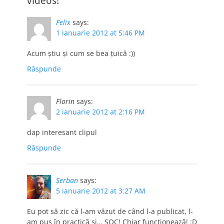
videos!”
Felix
says:
1 ianuarie 2012 at 5:46 PM
Acum ştiu şi cum se bea ţuică :))
Răspunde
Florin
says:
2 ianuarie 2012 at 2:16 PM
dap interesant clipul
Răspunde
Șerban
says:
5 ianuarie 2012 at 3:27 AM
Eu pot să zic că l-am văzut de când l-a publicat, l-
am pus în practică și… ȘOC! Chiar funcționează! :D