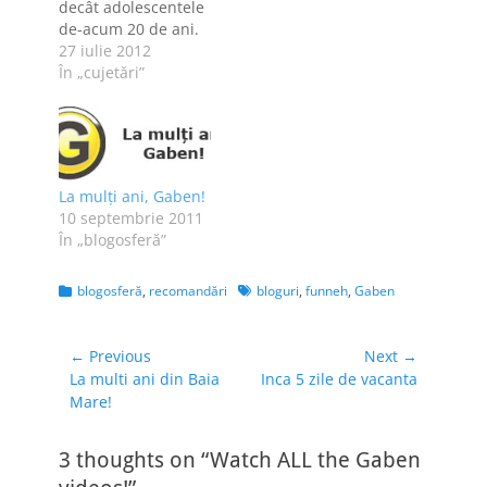
decât adolescentele
de-acum 20 de ani.
O posibilă explicaţie
27 iulie 2012
vine de la "România,
În „cujetări”
te iubesc!": hormonii
din alimente sunt
vinovaţi de
dezvoltarea
prematură a fetelor.
La mulţi ani, Gaben!
Mă gândesc că dacă
10 septembrie 2011
la patru sau şase ani
În „blogosferă”
încep să-ţi crească
sânii, la 10 eşti
deja…
Categories
Tags
blogosferă
,
recomandări
bloguri
,
funneh
,
Gaben
Navigare
← Previous
Next →
Previous
Next
La multi ani din Baia
Inca 5 zile de vacanta
în
post:
post:
Mare!
articole
3 thoughts on “Watch ALL the Gaben