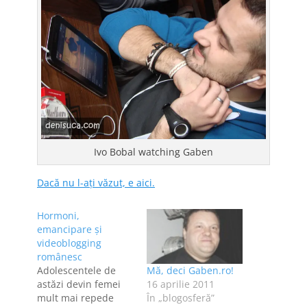
Ivo Bobal watching Gaben
Dacă nu l-aţi văzut, e aici.
Hormoni,
emancipare şi
videoblogging
românesc
Adolescentele de
Mă, deci Gaben.ro!
astăzi devin femei
16 aprilie 2011
mult mai repede
În „blogosferă”