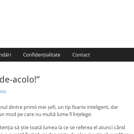
ndări
Confidențialitate
Contact
de-acolo!”
nts
l dintre primii mei şefi, un tip foarte inteligent, dar
un mod pe care nu multă lume îl înţelege.
tenţia să ştie toată lumea la ce se referea el atunci când