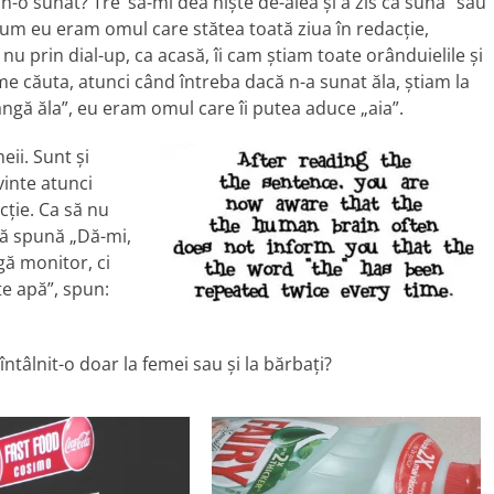
n-o sunat? Tre’ să-mi dea nişte de-alea şi a zis că sună” sau
 Cum eu eram omul care stătea toată ziua în redacţie,
nu prin dial-up, ca acasă, îi cam ştiam toate orânduielile şi
me căuta, atunci când întreba dacă n-a sunat ăla, ştiam la
lângă ăla”, eu eram omul care îi putea aduce „aia”.
eii. Sunt şi
inte atunci
cţie. Ca să nu
 să spună „Dă-mi,
gă monitor, ci
te apă”, spun:
întâlnit-o doar la femei sau şi la bărbaţi?