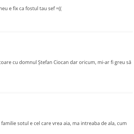
u e fix ca fostul tau sef =((
are cu domnul Ştefan Ciocan dar oricum, mi-ar fi greu să
in familie sotul e cel care vrea aia, ma intreaba de ala, cum