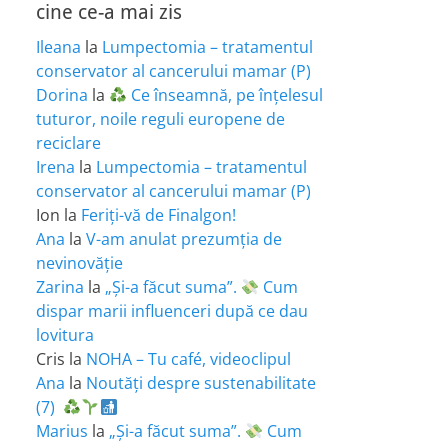
cine ce-a mai zis
Ileana
la
Lumpectomia – tratamentul
conservator al cancerului mamar (P)
Dorina
la
Ce înseamnă, pe înțelesul
tuturor, noile reguli europene de
reciclare
Irena
la
Lumpectomia – tratamentul
conservator al cancerului mamar (P)
Ion
la
Feriţi-vă de Finalgon!
Ana
la
V-am anulat prezumția de
nevinovăție
Zarina
la
„Și-a făcut suma”.
Cum
dispar marii influenceri după ce dau
lovitura
Cris
la
NOHA – Tu café, videoclipul
Ana
la
Noutăți despre sustenabilitate
(7)
Marius
la
„Și-a făcut suma”.
Cum