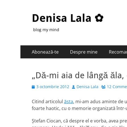
Denisa Lala ✿
blog my mind
Primary
Skip
Abonează-te
Despre mine
Recoma
to
Menu
content
„Dă-mi aia de lângă ăla, 
Posted
Author
3 octombrie 2012
Denisa Lala
12 Comme
on
Citind articolul
ăsta
, mi-am adus aminte de unu
foarte haotic, cu o memorie organizată într-
Ştefan Ciocan, că despre el e vorba, avea pre