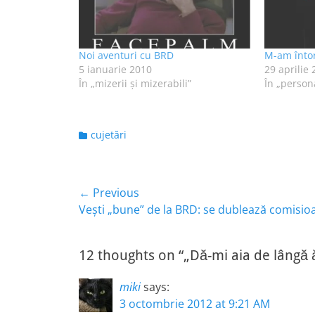
Noi aventuri cu BRD
M-am întor
5 ianuarie 2010
29 aprilie
În „mizerii şi mizerabili”
În „person
Categories
cujetări
Navigare
← Previous
Previous
Veşti „bune” de la BRD: se dublează comisio
în
post:
articole
12 thoughts on “„Dă-mi aia de lângă ă
miki
says:
3 octombrie 2012 at 9:21 AM