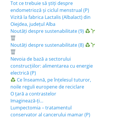
Tot ce trebuie să știți despre
endometrioză și ciclul menstrual (P)
Vizită la fabrica Lactalis (Albalact) din
Oiejdea, județul Alba
Noutăți despre sustenabilitate (9)
Noutăți despre sustenabilitate (8)
Nevoia de bază a sectorului
construcțiilor: alimentarea cu energie
electrică (P)
Ce înseamnă, pe înțelesul tuturor,
noile reguli europene de reciclare
O țară a contrastelor
Imaginează-ți…
Lumpectomia – tratamentul
conservator al cancerului mamar (P)