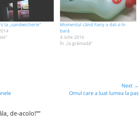
s la „sandwicherie”
Momentul când Fairy a dat-o în
 2014
bară
ale”
4 iulie 2016
În „la grămadă”
Next →
Next
anele
Omul care a luat lumea la pas
post:
la, de-acolo!””