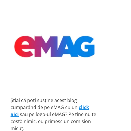
Știai că poți susține acest blog
cumpărând de pe eMAG cu un
click
aici
sau pe logo-ul eMAG? Pe tine nu te
costă nimic, eu primesc un comision
micuț.