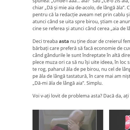
spunea: „Unde-i ăăă… ăla?” sau „Ce-o zis ăla, 
chiar „Dă şi mie aia de-acolo, de lângă ăla”.
pentru că la redacţie aveam net prin cablu şi 
atunci când se uita spre birou, ştiam ce anu
cine se referea şi atunci când cerea „aia de 
Deci treaba
asta
nu ţine doar de creierul fem
bărbaţi care preferă să facă economie de cuv
când gândurile le sunt îndreptate în altă dire
plece muza ori ca să nu îşi uite ideea, în loc
te rog, paharul ăla de pe birou, nu cel de lân
pe ăla de lângă tastatură, în care mai am niş
„Dă-mi ăla de lângă aia”. Simplu.
Voi v-aţi lovit de problema asta? Dacă da, aţi 