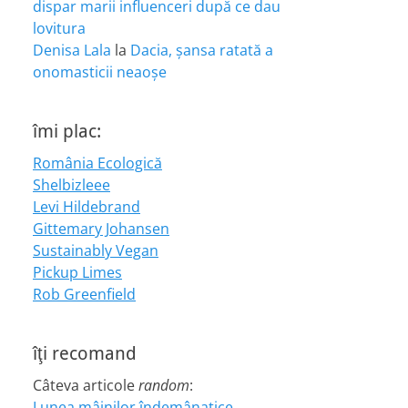
dispar marii influenceri după ce dau
lovitura
Denisa Lala
la
Dacia, șansa ratată a
onomasticii neaoșe
îmi plac:
România Ecologică
Shelbizleee
Levi Hildebrand
Gittemary Johansen
Sustainably Vegan
Pickup Limes
Rob Greenfield
îţi recomand
Câteva articole
random
:
Lunea mâinilor îndemânatice