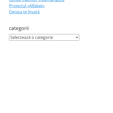
Proiectul «Alfabet»
Denisa te învaţă
categorii
categorii