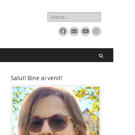
Search
for:
Facebook
Email
YouTube
Instagram
Search
Salut! Bine ai venit!