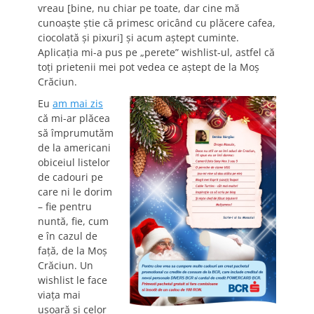
vreau [bine, nu chiar pe toate, dar cine mă
cunoaşte ştie că primesc oricând cu plăcere cafea,
ciocolată şi pixuri] şi acum aştept cuminte.
Aplicaţia mi-a pus pe „perete” wishlist-ul, astfel că
toţi prietenii mei pot vedea ce aştept de la Moş
Crăciun.
Eu
am mai zis
că mi-ar plăcea
să împrumutăm
de la americani
obiceiul listelor
de cadouri pe
care ni le dorim
– fie pentru
nuntă, fie, cum
e în cazul de
faţă, de la Moş
Crăciun. Un
wishlist le face
viaţa mai
uşoară şi celor