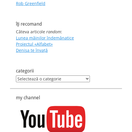
Rob Greenfield
îţi recomand
Câteva articole
random
:
Lunea mâinilor îndemânatice
Proiectul «Alfabet»
Denisa te învaţă
categorii
categorii
my channel