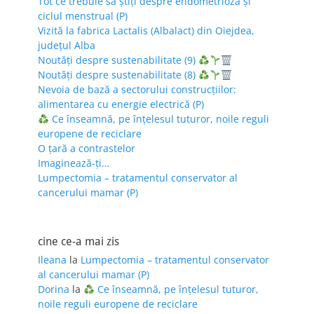
Tot ce trebuie să știți despre endometrioză și
ciclul menstrual (P)
Vizită la fabrica Lactalis (Albalact) din Oiejdea,
județul Alba
Noutăți despre sustenabilitate (9)
Noutăți despre sustenabilitate (8)
Nevoia de bază a sectorului construcțiilor:
alimentarea cu energie electrică (P)
Ce înseamnă, pe înțelesul tuturor, noile reguli
europene de reciclare
O țară a contrastelor
Imaginează-ți…
Lumpectomia – tratamentul conservator al
cancerului mamar (P)
cine ce-a mai zis
Ileana
la
Lumpectomia – tratamentul conservator
al cancerului mamar (P)
Dorina
la
Ce înseamnă, pe înțelesul tuturor,
noile reguli europene de reciclare