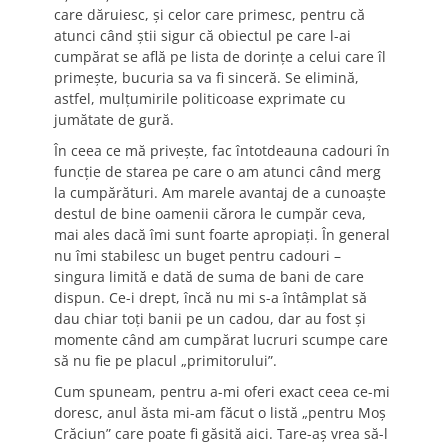
care dăruiesc, şi celor care primesc, pentru că
atunci când ştii sigur că obiectul pe care l-ai
cumpărat se află pe lista de dorinţe a celui care îl
primeşte, bucuria sa va fi sinceră. Se elimină,
astfel, mulţumirile politicoase exprimate cu
jumătate de gură.
În ceea ce mă priveşte, fac întotdeauna cadouri în
funcţie de starea pe care o am atunci când merg
la cumpărături. Am marele avantaj de a cunoaşte
destul de bine oamenii cărora le cumpăr ceva,
mai ales dacă îmi sunt foarte apropiaţi. În general
nu îmi stabilesc un buget pentru cadouri –
singura limită e dată de suma de bani de care
dispun. Ce-i drept, încă nu mi s-a întâmplat să
dau chiar toţi banii pe un cadou, dar au fost şi
momente când am cumpărat lucruri scumpe care
să nu fie pe placul „primitorului”.
Cum spuneam, pentru a-mi oferi exact ceea ce-mi
doresc, anul ăsta mi-am făcut o listă „pentru Moş
Crăciun” care poate fi găsită aici. Tare-aş vrea să-l