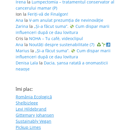
Irena
la
Lumpectomia – tratamentul conservator al
cancerului mamar (P)
Ion
la
Feriţi-vă de Finalgon!
Ana
la
V-am anulat prezumția de nevinovăție
Zarina
la
„Și-a făcut suma”.
Cum dispar marii
influenceri după ce dau lovitura
Cris
la
NOHA – Tu café, videoclipul
Ana
la
Noutăți despre sustenabilitate (7)
Marius
la
„Și-a făcut suma”.
Cum dispar marii
influenceri după ce dau lovitura
Denisa Lala
la
Dacia, șansa ratată a onomasticii
neaoșe
îmi plac:
România Ecologică
Shelbizleee
Levi Hildebrand
Gittemary Johansen
Sustainably Vegan
Pickup Limes