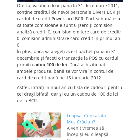
Oferta, valabilă doar până la 31 decembrie 2011,
conţine creditul de nevoi personale Divers BCR şi
cardul de credit Powercard BCR. Partea bună este
că toate comisioanele sunt 0 [zero!]: comision
analiză credit: 0, comision emitere card de credit:
0, comision administrare card credit în primul an:
0.
În plus, dacă vă alegeţi acest pachet până în 31
decembrie şi faceţi o tranzacţie la POS cu cardul,
primiţi
cadou 100 de lei
. Dacă achiziţionaţi
ambele produse, banii se vor vira în contul de
card de credit până pe 15 ianuarie 2012.
Astfel, intraţi în noul an cu lista de cadouri pentru
cei dragi bifată, dar şi cu un cadou de 100 de lei
de la BCR.
Leapşă: Cum arată
Moş Crăciun?
A venit vremea să
încep şi eu o leapşă.