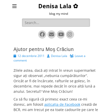
Denisa Lala ✿
blog my mind
Search
for:
Facebook
Email
YouTube
Instagram
Ajutor pentru Moş Crăciun
Posted
Author
12 decembrie 2011
Denisa Lala
Leave a
on
comment
Zilele astea, dacă aţi intrat în vreun supermarket
sigur aţi observat „nebunia cumpărăturilor”.
Oricât ar fi de încărcate, rafturile se golesc, în
decembrie, mai repede decât în orice altă lună a
anului. Secretul? Vine Moş Crăciun!
Ca să fiu sigură că primesc exact ceea ce-mi
doresc, am folosit
aplicaţia de Facebook
creată de
BCR, mi-am trecut pe ea toate cadourile pe care le