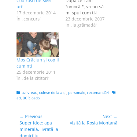
Cod roșu de SMS-
După ce l-am
uri!
"omorât", vreau să-
17 decembrie 2014
mi spui cum ţi-l
În „concurs”
imaginezi tu pe Moş
23 decembrie 2007
Crăciun. Aştepţi
În „la grămadă”
vreun cadou în
seara de 24
decembrie? Ai
împodobit pomul?
Sau crezi că toate
Moş Crăciun şi copiii
astea sunt copilării?
cuminţi
Eu nu am mai
25 decembrie 2011
sărbătorit Crăciunul
În „de la cititori”
de vreo trei…
Categories
Tags
azi vreau
,
culese de la alţii
,
personale
,
recomandări
ad
,
BCR
,
cadó
Navigare
← Previous
Next →
Previous
Next
Super idee: apa
Vizită la Roşia Montană
în
post:
post:
minerală, livrată la
articole
domiciliu