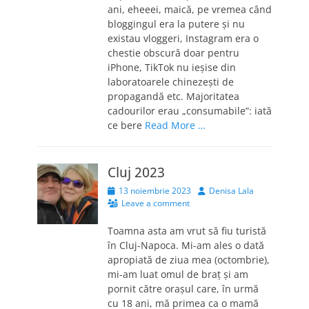
ani, eheeei, maică, pe vremea când
bloggingul era la putere și nu
existau vloggeri, Instagram era o
chestie obscură doar pentru
iPhone, TikTok nu ieșise din
laboratoarele chinezești de
propagandă etc. Majoritatea
cadourilor erau „consumabile”: iată
ce bere
Read More …
Cluj 2023
Posted
Author
13 noiembrie 2023
Denisa Lala
on
Leave a comment
Toamna asta am vrut să fiu turistă
în Cluj-Napoca. Mi-am ales o dată
apropiată de ziua mea (octombrie),
mi-am luat omul de braț și am
pornit către orașul care, în urmă
cu 18 ani, mă primea ca o mamă