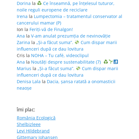
Dorina
la
Ce înseamnă, pe înțelesul tuturor,
noile reguli europene de reciclare
Irena
la
Lumpectomia – tratamentul conservator al
cancerului mamar (P)
Ion
la
Feriţi-vă de Finalgon!
Ana
la
V-am anulat prezumția de nevinovăție
Zarina
la
„Și-a făcut suma”.
Cum dispar marii
influenceri după ce dau lovitura
Cris
la
NOHA – Tu café, videoclipul
Ana
la
Noutăți despre sustenabilitate (7)
Marius
la
„Și-a făcut suma”.
Cum dispar marii
influenceri după ce dau lovitura
Denisa Lala
la
Dacia, șansa ratată a onomasticii
neaoșe
îmi plac:
România Ecologică
Shelbizleee
Levi Hildebrand
Gittemary Johansen