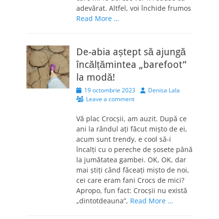
adevărat. Altfel, voi închide frumos
Read More …
De-abia aștept să ajungă
încălțămintea „barefoot”
la modă!
Posted
Author
19 octombrie 2023
Denisa Lala
on
Leave a comment
Vă plac Crocșii, am auzit. După ce
ani la rândul ați făcut mișto de ei,
acum sunt trendy, e cool să-i
încalți cu o pereche de șosete până
la jumătatea gambei. OK, OK, dar
mai știți când făceați mișto de noi,
cei care eram fani Crocs de mici?
Apropo, fun fact: Crocșii nu există
„dintotdeauna”,
Read More …