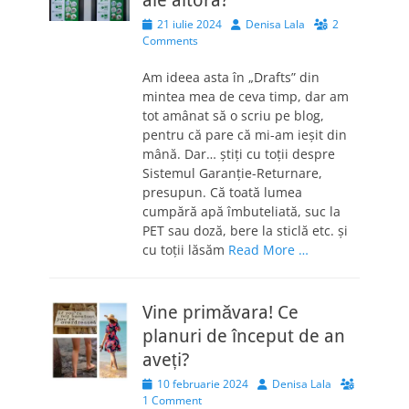
ale altora?
Posted
Author
21 iulie 2024
Denisa Lala
2
on
Comments
Am ideea asta în „Drafts” din
mintea mea de ceva timp, dar am
tot amânat să o scriu pe blog,
pentru că pare că mi-am ieșit din
mână. Dar… știți cu toții despre
Sistemul Garanție-Returnare,
presupun. Că toată lumea
cumpără apă îmbuteliată, suc la
PET sau doză, bere la sticlă etc. și
cu toții lăsăm
Read More …
Vine primăvara! Ce
planuri de început de an
aveți?
Posted
Author
10 februarie 2024
Denisa Lala
on
1 Comment