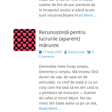
sutelor de fire de par pierdute de
la începutul anului și până acum,
sunt recunoscătoare
Read More …
Recunoștință pentru
lucrurile (aparent)
mărunte
Posted
Author
17 iunie 2025
Denisa Lala
2
on
Comments
Diminețile mele încep simplu.
Devreme și simplu. Mă trezesc fără
dureri de cap, de oase ori de
articulații, cu chef de viață și cu un
corp care mă lasă să ies din casă la
o plimbare de înviorare — înainte
de cafea și micul dejun. Nu iau
nimic din toate astea ca pe un dat,
Read More …