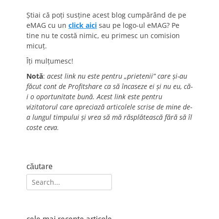
Știai că poți susține acest blog cumpărând de pe
eMAG cu un
click aici
sau pe logo-ul eMAG? Pe
tine nu te costă nimic, eu primesc un comision
micuț.
Îți mulțumesc!
Notă
:
acest link nu este pentru „prietenii” care și-au
făcut cont de Profitshare ca să încaseze ei și nu eu, că-
i o oportunitate bună. Acest link este pentru
vizitatorul care apreciază articolele scrise de mine de-
a lungul timpului și vrea să mă răsplătească fără să îl
coste ceva.
căutare
Search
for: