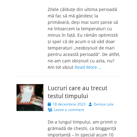
Zilele călduțe din ultima perioadă
mă fac să mă gândesc la
primăvară, deși mai sunt șanse să
ne întoarcem la temperaturi cu
minus în față. Eu rămân optimistă
și sper că de acum o să văd doar
temperaturi „neobișnuit de mari
pentru această perioadă”. De altfel,
ne-am cam obișnuit cu asta, nu?
Am tot văzut
Read More …
Lucruri care au trecut
testul timpului
Posted
Author
18 decembrie 2023
Denisa Lala
on
Leave a comment
De-a lungul timpului, am primit o
grămadă de chestii, ca bloggeriță
importantă – în special acum 10