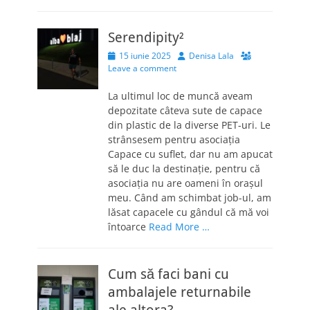
Serendipity²
Posted
Author
15 iunie 2025
Denisa Lala
on
Leave a comment
La ultimul loc de muncă aveam
depozitate câteva sute de capace
din plastic de la diverse PET-uri. Le
strânsesem pentru asociația
Capace cu suflet, dar nu am apucat
să le duc la destinație, pentru că
asociația nu are oameni în orașul
meu. Când am schimbat job-ul, am
lăsat capacele cu gândul că mă voi
întoarce
Read More …
Cum să faci bani cu
ambalajele returnabile