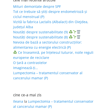
cele mai recente articole
Mituri demontate despre SPF
Tot ce trebuie să știți despre endometrioză și
ciclul menstrual (P)
Vizită la fabrica Lactalis (Albalact) din Oiejdea,
județul Alba
Noutăți despre sustenabilitate (9)
Noutăți despre sustenabilitate (8)
Nevoia de bază a sectorului construcțiilor:
alimentarea cu energie electrică (P)
Ce înseamnă, pe înțelesul tuturor, noile reguli
europene de reciclare
O țară a contrastelor
Imaginează-ți…
Lumpectomia – tratamentul conservator al
cancerului mamar (P)
cine ce-a mai zis
Ileana
la
Lumpectomia – tratamentul conservator
al cancerului mamar (P)