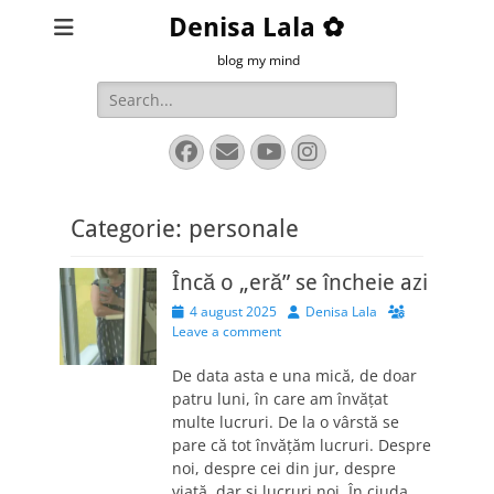
Denisa Lala ✿
blog my mind
Search
for:
Facebook
Email
YouTube
Instagram
Categorie:
personale
Încă o „eră” se încheie azi
Posted
Author
4 august 2025
Denisa Lala
on
Leave a comment
De data asta e una mică, de doar
patru luni, în care am învățat
multe lucruri. De la o vârstă se
pare că tot învățăm lucruri. Despre
noi, despre cei din jur, despre
viață, dar și lucruri noi. În ciuda