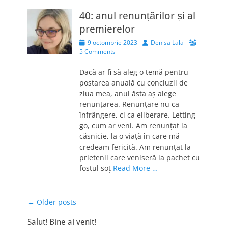
40: anul renunțărilor și al
premierelor
Posted
Author
9 octombrie 2023
Denisa Lala
on
5 Comments
Dacă ar fi să aleg o temă pentru
postarea anuală cu concluzii de
ziua mea, anul ăsta aș alege
renunțarea. Renunțare nu ca
înfrângere, ci ca eliberare. Letting
go, cum ar veni. Am renunțat la
căsnicie, la o viață în care mă
credeam fericită. Am renunțat la
prietenii care veniseră la pachet cu
fostul soț
Read More …
Post
←
Older posts
navigation
Salut! Bine ai venit!