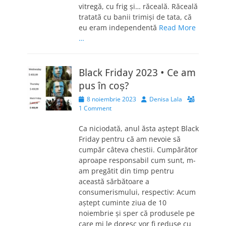
vitregă, cu frig și… răceală. Răceală
tratată cu banii trimiși de tata, că
eu eram independentă
Read More
…
Black Friday 2023 • Ce am
pus în coș?
Posted
Author
8 noiembrie 2023
Denisa Lala
on
1 Comment
Ca niciodată, anul ăsta aștept Black
Friday pentru că am nevoie să
cumpăr câteva chestii. Cumpărător
aproape responsabil cum sunt, m-
am pregătit din timp pentru
această sărbătoare a
consumerismului, respectiv: Acum
aștept cuminte ziua de 10
noiembrie și sper că produsele pe
care mi le doresc vor fi reduse cu