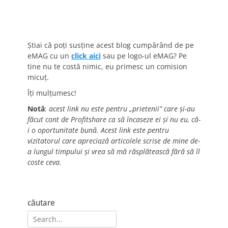
Știai că poți susține acest blog cumpărând de pe
eMAG cu un
click aici
sau pe logo-ul eMAG? Pe
tine nu te costă nimic, eu primesc un comision
micuț.
Îți mulțumesc!
Notă
:
acest link nu este pentru „prietenii” care și-au
făcut cont de Profitshare ca să încaseze ei și nu eu, că-
i o oportunitate bună. Acest link este pentru
vizitatorul care apreciază articolele scrise de mine de-
a lungul timpului și vrea să mă răsplătească fără să îl
coste ceva.
căutare
Search
for: