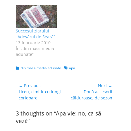
premieră pentru
cu toţii de flacăra
online-ul românesc.
violetă. Bine că n-a
Pagina web va avea
zis că nu se văd
mai multe secţiuni
"roze", de la
printre care
jurnaliştii din ziua
Succesul ziarului
"videoteca", fişiere
de azi mă aştept la…
„Adevărul de Seară”
video, "show-buzz",
13 februarie 2010
ştiri mondene, bârfe
În „din mass-media
de la Hollywood,
adunate”
fitze de România,…
Categories
Tags
din mass-media adunate
apă
Navigare
← Previous
Next →
Previous
Next
Liceu, cimitir cu lungi
Două accesorii
în
post:
post:
coridoare
călduroase, de sezon
articole
3 thoughts on “Apa vie: no, ca să
vezi!”