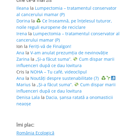
cine ce-a mai zis
Ileana
la
Lumpectomia – tratamentul conservator
al cancerului mamar (P)
Dorina
la
Ce înseamnă, pe înțelesul tuturor,
noile reguli europene de reciclare
Irena
la
Lumpectomia – tratamentul conservator al
cancerului mamar (P)
Ion
la
Feriţi-vă de Finalgon!
Ana
la
V-am anulat prezumția de nevinovăție
Zarina
la
„Și-a făcut suma”.
Cum dispar marii
influenceri după ce dau lovitura
Cris
la
NOHA – Tu café, videoclipul
Ana
la
Noutăți despre sustenabilitate (7)
Marius
la
„Și-a făcut suma”.
Cum dispar marii
influenceri după ce dau lovitura
Denisa Lala
la
Dacia, șansa ratată a onomasticii
neaoșe
îmi plac:
România Ecologică