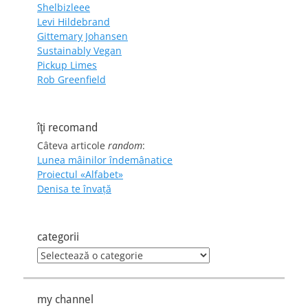
Shelbizleee
Levi Hildebrand
Gittemary Johansen
Sustainably Vegan
Pickup Limes
Rob Greenfield
îţi recomand
Câteva articole
random
:
Lunea mâinilor îndemânatice
Proiectul «Alfabet»
Denisa te învaţă
categorii
categorii
my channel