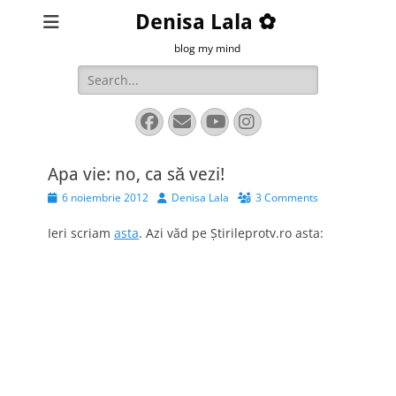
Denisa Lala ✿
blog my mind
Search
for:
Facebook
Email
YouTube
Instagram
Apa vie: no, ca să vezi!
Posted
Author
6 noiembrie 2012
Denisa Lala
3 Comments
on
Ieri scriam
asta
. Azi văd pe Ştirileprotv.ro asta: