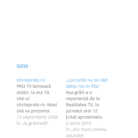
sursa
stirileprotv.ro
„Lucrurile nu se văd
PRO TV lansează
deloc roz în PDL”
astăzi, la ora 19,
Așa grăit-a o
site-ul
reporteriță de la
stirileprotv.ro. Noul
Realitatea TV, la
site va prezenta
jurnalul orei 12
toate noutăţile din
15 septembrie 2008
[citat aproximativ,
ţară, dar şi din
În „la grămadă”
din memorie].
2 iunie 2010
lume, oferindu-le
Normal că nu se văd
În „din mass-media
vizitatorilor o
roz, că aţi fost orbiţi
adunate”