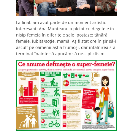
La final, am avut parte de un moment artistic
interesant: Ana Munteanu a pictat cu degetele în
nisip femeia în diferitele sale ipostaze: tânără
femeie, iubită/soţie, mamă. Aş fi stat ore în şir să-i
ascult pe oamenii ăştia frumoşi, dar întâlnirea s-a
terminat înainte să apucăm să ne… plictisim.