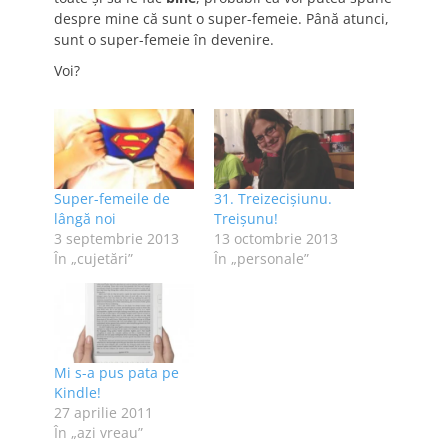
despre mine că sunt o super-femeie. Până atunci,
sunt o super-femeie în devenire.
Voi?
Super-femeile de
31. Treizecişiunu.
lângă noi
Treişunu!
3 septembrie 2013
13 octombrie 2013
În „cujetări”
În „personale”
Mi s-a pus pata pe
Kindle!
27 aprilie 2011
În „azi vreau”