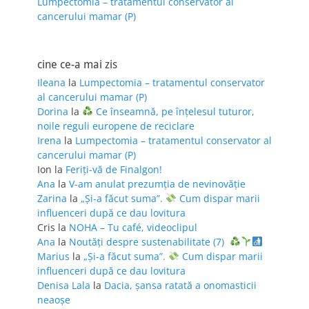
Lumpectomia – tratamentul conservator al
cancerului mamar (P)
cine ce-a mai zis
Ileana
la
Lumpectomia – tratamentul conservator
al cancerului mamar (P)
Dorina
la
Ce înseamnă, pe înțelesul tuturor,
noile reguli europene de reciclare
Irena
la
Lumpectomia – tratamentul conservator al
cancerului mamar (P)
Ion
la
Feriţi-vă de Finalgon!
Ana
la
V-am anulat prezumția de nevinovăție
Zarina
la
„Și-a făcut suma”.
Cum dispar marii
influenceri după ce dau lovitura
Cris
la
NOHA – Tu café, videoclipul
Ana
la
Noutăți despre sustenabilitate (7)
Marius
la
„Și-a făcut suma”.
Cum dispar marii
influenceri după ce dau lovitura
Denisa Lala
la
Dacia, șansa ratată a onomasticii
neaoșe