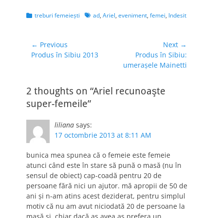
Categories
Tags
treburi femeieşti
ad
,
Ariel
,
eveniment
,
femei
,
Indesit
Navigare
← Previous
Next →
Previous
Next
Produs în Sibiu 2013
Produs în Sibiu:
în
post:
post:
umeraşele Mainetti
articole
2 thoughts on “Ariel recunoaşte
super-femeile”
liliana
says:
17 octombrie 2013 at 8:11 AM
bunica mea spunea că o femeie este femeie
atunci când este în stare să pună o masă (nu în
sensul de obiect) cap-coadă pentru 20 de
persoane fără nici un ajutor. mă apropii de 50 de
ani şi n-am atins acest deziderat, pentru simplul
motiv că nu am avut niciodată 20 de persoane la
masă şi, chiar dacă aş avea aş prefera un