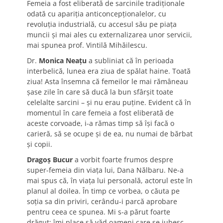
Femeia a fost eliberată de sarcinile tradiţionale
odată cu apariţia anticoncepţionalelor, cu
revoluţia industrială, cu accesul său pe piaţa
muncii şi mai ales cu externalizarea unor servicii,
mai spunea prof. Vintilă Mihăilescu.
Dr.
Monica Neaţu
a subliniat că în perioada
interbelică, lunea era ziua de spălat haine. Toată
ziua! Asta însemna că femeilor le mai rămâneau
şase zile în care să ducă la bun sfârşit toate
celelalte sarcini – şi nu erau puţine. Evident că în
momentul în care femeia a fost eliberată de
aceste corvoade, i-a rămas timp să îşi facă o
carieră, să se ocupe şi de ea, nu numai de bărbat
şi copii.
Dragoş Bucur
a vorbit foarte frumos despre
super-femeia din viaţa lui, Dana Nălbaru. Ne-a
mai spus că, în viaţa lui personală, actorul este în
planul al doilea. În timp ce vorbea, o căuta pe
soţia sa din priviri, cerându-i parcă aprobare
pentru ceea ce spunea. Mi s-a părut foarte
drăguţ; îmi place să văd oameni care se iubesc