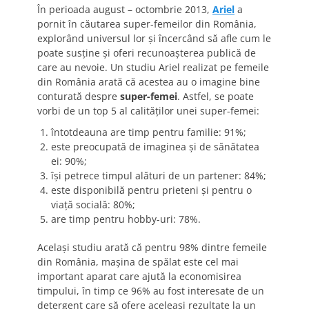
În perioada august – octombrie 2013,
Ariel
a
pornit în căutarea super-femeilor din România,
explorând universul lor şi încercând să afle cum le
poate susţine şi oferi recunoaşterea publică de
care au nevoie. Un studiu Ariel realizat pe femeile
din România arată că acestea au o imagine bine
conturată despre
super-femei
. Astfel, se poate
vorbi de un top 5 al calităţilor unei super-femei:
întotdeauna are timp pentru familie: 91%;
este preocupată de imaginea şi de sănătatea
ei: 90%;
îşi petrece timpul alături de un partener: 84%;
este disponibilă pentru prieteni şi pentru o
viață socială: 80%;
are timp pentru hobby-uri: 78%.
Acelaşi studiu arată că pentru 98% dintre femeile
din România, maşina de spălat este cel mai
important aparat care ajută la economisirea
timpului, în timp ce 96% au fost interesate de un
detergent care să ofere aceleaşi rezultate la un