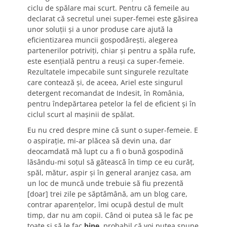
ciclu de spălare mai scurt. Pentru că femeile au
declarat că secretul unei super-femei este găsirea
unor soluţii şi a unor produse care ajută la
eficientizarea muncii gospodăreşti, alegerea
partenerilor potriviţi, chiar şi pentru a spăla rufe,
este esenţială pentru a reuşi ca super-femeie.
Rezultatele impecabile sunt singurele rezultate
care contează şi, de aceea, Ariel este singurul
detergent recomandat de Indesit, în România,
pentru îndepărtarea petelor la fel de eficient şi în
ciclul scurt al mașinii de spălat.
Eu nu cred despre mine că sunt o super-femeie. E
o aspiraţie, mi-ar plăcea să devin una, dar
deocamdată mă lupt cu a fi o bună gospodină
lăsându-mi soţul să gătească în timp ce eu curăţ,
spăl, mătur, aspir şi în general aranjez casa, am
un loc de muncă unde trebuie să fiu prezentă
[doar] trei zile pe săptămână, am un blog care,
contrar aparenţelor, îmi ocupă destul de mult
timp, dar nu am copii. Când oi putea să le fac pe
toate şi să le fac
bine
, probabil că voi putea spune