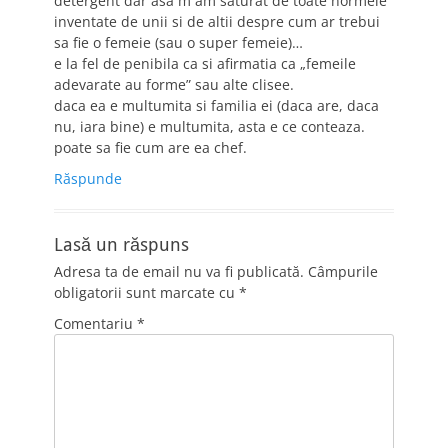
detergent dar asa m`am saturat de toate normele
inventate de unii si de altii despre cum ar trebui
sa fie o femeie (sau o super femeie)…
e la fel de penibila ca si afirmatia ca „femeile
adevarate au forme” sau alte clisee.
daca ea e multumita si familia ei (daca are, daca
nu, iara bine) e multumita, asta e ce conteaza.
poate sa fie cum are ea chef.
Răspunde
Lasă un răspuns
Adresa ta de email nu va fi publicată.
Câmpurile
obligatorii sunt marcate cu
*
Comentariu
*