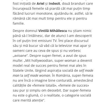
fost iniţiată de
Ariel
şi
Indesit
, două branduri care
încurajează femeile să piardă cât mai puţin timp
făcând lucruri monotone, ajutându-le, astfel, să le
rămână cât mai mult timp pentru ele şi pentru
familie.
Despre domnul
Vintilă Mihăilescu
nu ştiam nimic
până să-l întâlnesc, dar de atunci l-am descoperit
în cel puţin trei emisiuni TV. Îmi place discursul
său şi mă bucur să văd că la televizor mai apar şi
oameni care au ceva de spus şi nu vorbesc
„avioane”. Despre super-femei, a avut de spus
multe: „Mit hollywoodian, super-woman a devenit
model real de succes pentru femei mai ales în
Statele Unite, lărgind aspiraţia socială de
self made
man
la
self made woman
. În România, super-femeia
nu are încă o imagine bine conturată, amestecând
calităţile de «femeie totală», «femeie de succes»
sau pur şi simplu om deosebit. Dar super-femeia
nu este o glumă, ci o realitate, o categorie socială
care merită atenţie”.