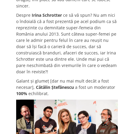
sincer.
Despre
Irina Schrotter
ce să vă spun? Nu am nici
o îndoială că a fost prezentă pe acel podium ca să
reprezinte cu demnitate super-femeia din
România anului 2013. Sunt câteva super-femei pe
care le admir pentru felul în care au reuşit nu
doar să îşi facă o carieră de succes, dar să
construiască branduri, afaceri de succes, iar Irina
Schrotter este una dintre ele. Unde mai pui că
pare neschimbată din vremurile în care o vedeam
doar în reviste?!
Galant şi glumeţ [dar nu mai mult decât a fost
necesar],
Cătălin Ştefănescu
a fost un moderator
100%
echilibrat.