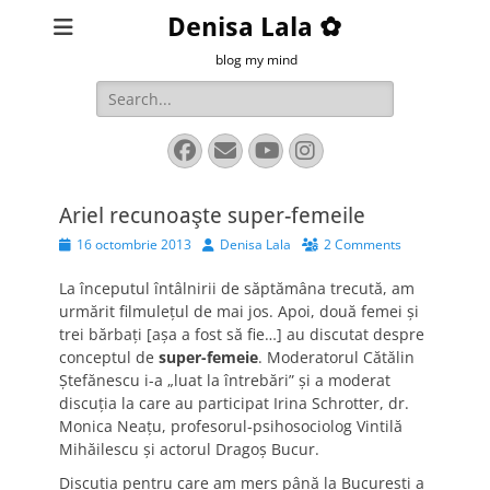
Denisa Lala ✿
blog my mind
Search
for:
Facebook
Email
YouTube
Instagram
Ariel recunoaşte super-femeile
Posted
Author
16 octombrie 2013
Denisa Lala
2 Comments
on
La începutul întâlnirii de săptămâna trecută, am
urmărit filmuleţul de mai jos. Apoi, două femei şi
trei bărbaţi [aşa a fost să fie…] au discutat despre
conceptul de
super-femeie
. Moderatorul Cătălin
Ştefănescu i-a „luat la întrebări” şi a moderat
discuţia la care au participat Irina Schrotter, dr.
Monica Neaţu, profesorul-psihosociolog Vintilă
Mihăilescu şi actorul Dragoş Bucur.
Discuţia pentru care am mers până la Bucureşti a