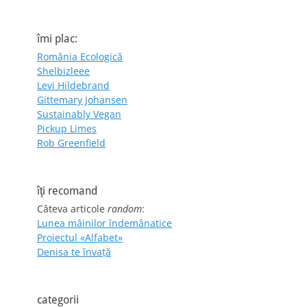
îmi plac:
România Ecologică
Shelbizleee
Levi Hildebrand
Gittemary Johansen
Sustainably Vegan
Pickup Limes
Rob Greenfield
îţi recomand
Câteva articole
random
:
Lunea mâinilor îndemânatice
Proiectul «Alfabet»
Denisa te învaţă
categorii