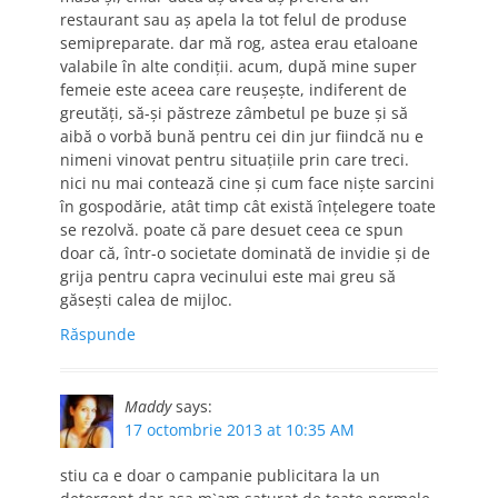
restaurant sau aş apela la tot felul de produse
semipreparate. dar mă rog, astea erau etaloane
valabile în alte condiţii. acum, după mine super
femeie este aceea care reuşeşte, indiferent de
greutăţi, să-şi păstreze zâmbetul pe buze şi să
aibă o vorbă bună pentru cei din jur fiindcă nu e
nimeni vinovat pentru situaţiile prin care treci.
nici nu mai contează cine şi cum face nişte sarcini
în gospodărie, atât timp cât există înţelegere toate
se rezolvă. poate că pare desuet ceea ce spun
doar că, într-o societate dominată de invidie şi de
grija pentru capra vecinului este mai greu să
găseşti calea de mijloc.
Răspunde
Maddy
says:
17 octombrie 2013 at 10:35 AM
stiu ca e doar o campanie publicitara la un