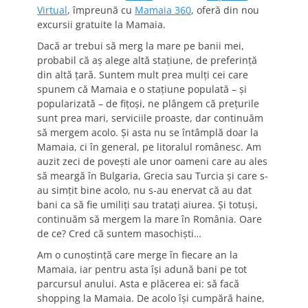
Virtual
, împreună cu
Mamaia 360
, oferă din nou
excursii gratuite la Mamaia.
Dacă ar trebui să merg la mare pe banii mei,
probabil că aș alege altă stațiune, de preferință
din altă țară. Suntem mult prea mulți cei care
spunem că Mamaia e o stațiune populată – și
popularizată – de fițoși, ne plângem că prețurile
sunt prea mari, serviciile proaste, dar continuăm
să mergem acolo. Și asta nu se întâmplă doar la
Mamaia, ci în general, pe litoralul românesc. Am
auzit zeci de povești ale unor oameni care au ales
să meargă în Bulgaria, Grecia sau Turcia și care s-
au simțit bine acolo, nu s-au enervat că au dat
bani ca să fie umiliți sau tratați aiurea. Și totuși,
continuăm să mergem la mare în România. Oare
de ce? Cred că suntem masochiști…
Am o cunoștință care merge în fiecare an la
Mamaia, iar pentru asta își adună bani pe tot
parcursul anului. Asta e plăcerea ei: să facă
shopping la Mamaia. De acolo își cumpără haine,