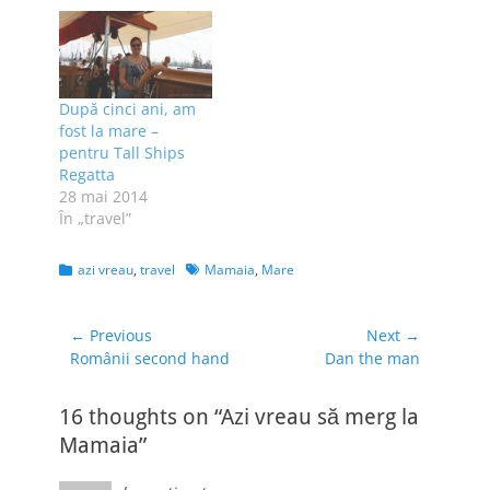
să se coacă acolo
statiune si m-am
toată ziua, împreună
ingrozit de
cu Robert vizitează
aglomeratie;
diverse obiective
probabil ca la fel
turistice - mai mult
spun si ceilalti
După cinci ani, am
sau mai puţin
turisti si totusi, vin
fost la mare –
puse…
in continuare aici.…
pentru Tall Ships
Regatta
28 mai 2014
În „travel”
Categories
Tags
azi vreau
,
travel
Mamaia
,
Mare
Navigare
← Previous
Next →
Previous
Next
Românii second hand
Dan the man
în
post:
post:
articole
16 thoughts on “Azi vreau să merg la
Mamaia”