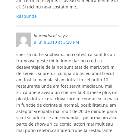
am cerut la receptie, si aveau si medicamentele la
ei. Si nici nu ne-a costat nimic.
Răspunde
laurentiucat
says:
8 iulie 2010 at 3:20 PM
sper sa nu fie snobism…nu contest ca sunt locuri
frumoase peste tot in lume dar nu cred ca
dezavantajele de la noi sunt atat de mari.vorbim
de servicii si preturi comparabile..eu anul trecut
am fost la mamaia si am intrat in cel putin 10
restaurante unde am fost servit imediat.nu mai
zic ca unele aveau un chelner la 3-4 mese plus un
picol,la intrare era cinva care te conducea la masa
in functie de dorinte si normal, posibilitati.nu am
asteptat vreodata mai mult de 20 de minute pana
sa ni se aduca ce am comandat…pe urma am avut
parte de show-uri cu comici,actori mai mult sau
mai putin celebri,cantareti,trupe.la restaurante