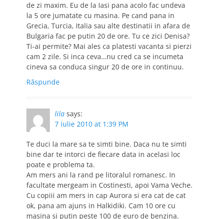
de zi maxim. Eu de la Iasi pana acolo fac undeva
la 5 ore jumatate cu masina. Pe cand pana in
Grecia, Turcia, Italia sau alte destinatii in afara de
Bulgaria fac pe putin 20 de ore. Tu ce zici Denisa?
Ti-ai permite? Mai ales ca platesti vacanta si pierzi
cam 2 zile. Si inca ceva…nu cred ca se incumeta
cineva sa conduca singur 20 de ore in continuu.
Răspunde
lila
says:
7 iulie 2010 at 1:39 PM
Te duci la mare sa te simti bine. Daca nu te simti
bine dar te intorci de fiecare data in acelasi loc
poate e problema ta.
Am mers ani la rand pe litoralul romanesc. In
facultate mergeam in Costinesti, apoi Vama Veche.
Cu copiii am mers in cap Aurora si era cat de cat
ok, pana am ajuns in Halkidiki. Cam 10 ore cu
masina si putin peste 100 de euro de benzina.