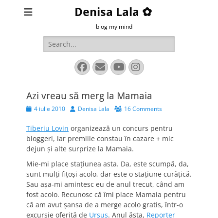
Denisa Lala ✿
blog my mind
Search
for:
Facebook
Email
YouTube
Instagram
Azi vreau să merg la Mamaia
Posted
Author
4 iulie 2010
Denisa Lala
16 Comments
on
Tiberiu Lovin
organizează un concurs pentru
bloggeri, iar premiile constau în cazare + mic
dejun și alte surprize la Mamaia.
Mie-mi place stațiunea asta. Da, este scumpă, da,
sunt mulți fițoși acolo, dar este o stațiune curățică.
Sau așa-mi amintesc eu de anul trecut, când am
fost acolo. Recunosc că îmi place Mamaia pentru
că am avut șansa de a merge acolo gratis, într-o
excursie oferită de
Ursus
. Anul ăsta,
Reporter