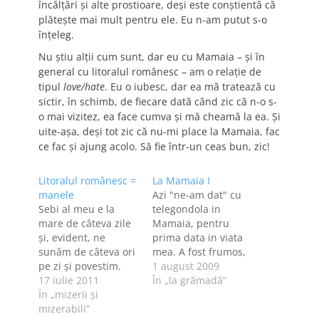
încălțări și alte prostioare, deși este conștientă că
plătește mai mult pentru ele. Eu n-am putut s-o
înțeleg.
Nu știu alții cum sunt, dar eu cu Mamaia – și în
general cu litoralul românesc – am o relație de
tipul
love/hate
. Eu o iubesc, dar ea mă tratează cu
sictir, în schimb, de fiecare dată când zic că n-o s-
o mai vizitez, ea face cumva și mă cheamă la ea. Și
uite-așa, deși tot zic că nu-mi place la Mamaia, fac
ce fac și ajung acolo. Să fie într-un ceas bun, zic!
Litoralul românesc =
La Mamaia I
manele
Azi "ne-am dat" cu
Sebi al meu e la
telegondola in
mare de câteva zile
Mamaia, pentru
şi, evident, ne
prima data in viata
sunăm de câteva ori
mea. A fost frumos,
pe zi şi povestim.
dar cam scurt [15
1 august 2009
Cum nu poate să
17 iulie 2011
minute], iar maine
În „la grămadă”
stea într-o cameră
În „mizerii şi
mai mergem o data.
de hotel/pensiune şi
mizerabili”
Ne-am plimbat prin