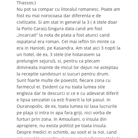
Thassos:)
Nu pot sa compar cu litoralul romanesc. Poate am
fost eu mai norocoasa dar diferenta e de
civilizatie. Si am stat in general la 3 ( 4 stele doar
la Porto Caras).Singura data cand am fost
„ïncarcati” la nota de plata a fost atunci cand
ospatarul era roman. Cel mai ieftin tin minte ca
era in Hanioti, pe Kasandra. Am stat aici 3 nopti la
un hotel, de ex, 3 stele (ne hotarasem sa
prelungim sejurul), si, pentru ca plecam
dimineata inainte de micul lor dejun ne asteptau
la receptie sandvisuri si sucuri pentru drum.
Sunt foarte multe de povestit, fiecare zona cu
farmecul ei. Evident ca nu toata lumea stie
engleza dar te descurci si ce e cu adevarat diferit
e lipsa senzatiei ca esti fraierit la tot pasul. In
Ouranopolis, de ex, toata lumea isi lasa lucrurile
pe plaja si intra in apa fara griji, nici vorba de
furturi prin zona. In Amouliani, o insula din
apropiere, nu exista politist pe toata insula.
Despre medici in schimb, au sosit ei la noi, cand