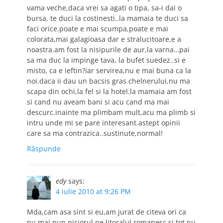
vama veche,daca vrei sa agati o tipa, sa-i dai o
bursa, te duci la costinesti..la mamaia te duci sa
faci orice.poate e mai scumpa,poate e mai
colorata,mai galagioasa dar e stralucitoare,e a
noastra.am fost la nisipurile de aur,la varna…pai
sa ma duc la impinge tava, la bufet suedez..si e
misto, ca e ieftin?iar servirea,nu e mai buna ca la
noi.daca ii dau un bacsis gras chelnerului,nu ma
scapa din ochi,la fel si la hotel.la mamaia am fost
si cand nu aveam bani si acu cand ma mai
descurc.inainte ma plimbam mult,acu ma plimb si
intru unde mi se pare interesant.astept opinii
care sa ma contrazica..sustinute,normal!
Răspunde
edy
says:
4 iulie 2010 at 9:26 PM
Mda,cam asa sint si eu,am jurat de citeva ori ca
nu mai pun piciorul pe litoralul romanesc,si tot nu