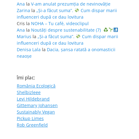
Ana
la
V-am anulat prezumția de nevinovăție
Zarina
la
„Și-a făcut suma”.
Cum dispar marii
influenceri după ce dau lovitura
Cris
la
NOHA – Tu café, videoclipul
Ana
la
Noutăți despre sustenabilitate (7)
Marius
la
„Și-a făcut suma”.
Cum dispar marii
influenceri după ce dau lovitura
Denisa Lala
la
Dacia, șansa ratată a onomasticii
neaoșe
îmi plac:
România Ecologică
Shelbizleee
Levi Hildebrand
Gittemary Johansen
Sustainably Vegan
Pickup Limes
Rob Greenfield