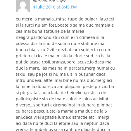
laurentiucat
says:
4 iulie 2010 at 8:45 PM
eu merg la mamaia..mi se rupe de bulgari.la greci
si la turci nu am fost,poate o sa ma duc.mamaia e
cea mai buna statiune de la marea
neagra.pardon,nu stiu cum e in crimeea si la
odessa dar la sud de sulina nu e statiune mai
buna.chiar acu 2 zile dezbateam subiectu cu un
prieten.el cica e mai misto la eforie sud..ca isi ia
pui de acasa,rosii,branza,bere..scuze,io daca ma
duc la mare, las masina in parcare,merg numai cu
taxiul sau pe jos si nu ma uit in buzunar daca
intru undeva..altfel mai bine nu ma duc.merg aci
la mine la dunare,ca am plaja,am peste ptr ciorba
si ptr gratar,iau o lada de heineken,o sticla de
palinka,niste vin de toate culorile..plus activitati
diverse…sporturi extreme(inot in dunare,plimbat
cu barca,pescuit,etc)la mamaia ma duc de la 5
ani.daca vrei agitatie,lume,distractie etc…mergi
aci,daca nu te duci la eforie sau la neptun.daca
vrei sa te imbeti os si sa canti pe plaja te duci la