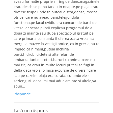
aveau formatie proprie si ring de dans.magazinele
erau deschise pana tarziu in noapte.pe plaja erau
diverse trupe unde te puteai distra,dansa, mocca
ptr cei care nu aveau bani.telegondola
functiona,pe lacul ovidiu era concurs de barci de
viteza iar seara pilotii explicau programul de a
doua zi inainte sau dupa spectacolul gratuit pe
care primaria constanta il oferea .daca vroiai sa
mergi la muzee,la vestigii antice, ca in grecia,nu te
impiedica nimeni,puteai inchiria
barci,hidrobliciclete si alte feluri de
ambarcatiuni.discoteci,baruri cu animatoare nu
mai zic, ca erau in multe locuri.puteai sa fugi in
delta daca vroiai o mica excursie de diversificare
sau pe razelm.plaja era curata, cu umbrele si
sezlonguri..daca imi mai aduc aminte si altele,va
spun…
Răspunde
Lasă un răspuns