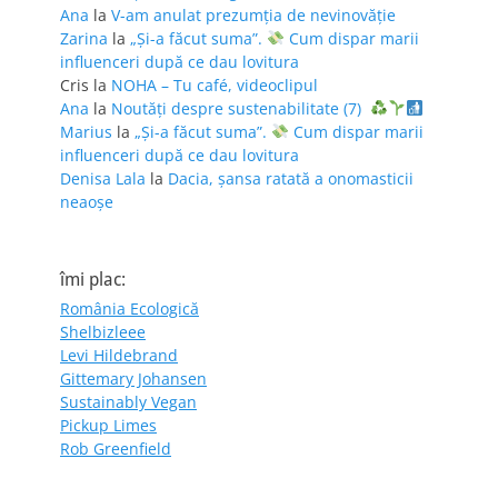
Ana
la
V-am anulat prezumția de nevinovăție
Zarina
la
„Și-a făcut suma”.
Cum dispar marii
influenceri după ce dau lovitura
Cris
la
NOHA – Tu café, videoclipul
Ana
la
Noutăți despre sustenabilitate (7)
Marius
la
„Și-a făcut suma”.
Cum dispar marii
influenceri după ce dau lovitura
Denisa Lala
la
Dacia, șansa ratată a onomasticii
neaoșe
îmi plac:
România Ecologică
Shelbizleee
Levi Hildebrand
Gittemary Johansen
Sustainably Vegan
Pickup Limes
Rob Greenfield