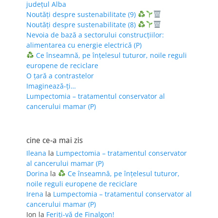
județul Alba
Noutăți despre sustenabilitate (9)
Noutăți despre sustenabilitate (8)
Nevoia de bază a sectorului construcțiilor:
alimentarea cu energie electrică (P)
Ce înseamnă, pe înțelesul tuturor, noile reguli
europene de reciclare
O țară a contrastelor
Imaginează-ți…
Lumpectomia – tratamentul conservator al
cancerului mamar (P)
cine ce-a mai zis
Ileana
la
Lumpectomia – tratamentul conservator
al cancerului mamar (P)
Dorina
la
Ce înseamnă, pe înțelesul tuturor,
noile reguli europene de reciclare
Irena
la
Lumpectomia – tratamentul conservator al
cancerului mamar (P)
Ion
la
Feriţi-vă de Finalgon!