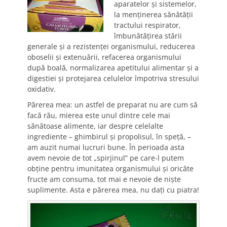
aparatelor şi sistemelor,
la menţinerea sănătăţii
tractului respirator,
îmbunătăţirea stării
generale şi a rezistenţei organismului, reducerea
oboselii şi extenuării, refacerea organismului
după boală, normalizarea apetitului alimentar şi a
digestiei şi protejarea celulelor împotriva stresului
oxidativ.
Părerea mea: un astfel de preparat nu are cum să
facă rău, mierea este unul dintre cele mai
sănătoase alimente, iar despre celelalte
ingrediente – ghimbirul şi propolisul, în speţă, –
am auzit numai lucruri bune. În perioada asta
avem nevoie de tot „spirjinul” pe care-l putem
obţine pentru imunitatea organismului şi oricâte
fructe am consuma, tot mai e nevoie de nişte
suplimente. Asta e părerea mea, nu daţi cu piatra!