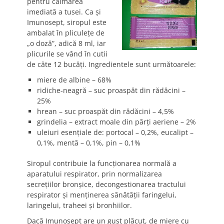
pentru calmarea
imediată a tusei. Ca şi
Imunosept, siropul este
ambalat în pliculeţe de
„o doză”, adică 8 ml, iar
plicurile se vând în cutii
de câte 12 bucăţi. Ingredientele sunt următoarele:
miere de albine – 68%
ridiche-neagră – suc proaspăt din rădăcini –
25%
hrean – suc proaspăt din rădăcini – 4,5%
grindelia – extract moale din părţi aeriene – 2%
uleiuri esenţiale de: portocal – 0,2%, eucalipt –
0,1%, mentă – 0,1%, pin – 0,1%
Siropul contribuie la funcţionarea normală a
aparatului respirator, prin normalizarea
secreţiilor bronşice, decongestionarea tractului
respirator şi menţinerea sănătăţii faringelui,
laringelui, traheei şi bronhiilor.
Dacă Imunosept are un gust plăcut, de miere cu