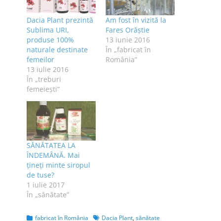
Dacia Plant prezintă
Am fost în vizită la
Sublima URI,
Fares Orăștie
produse 100%
13 iunie 2016
naturale destinate
În „fabricat în
femeilor
România”
13 iulie 2016
În „treburi
femeieşti”
SĂNĂTATEA LA
ÎNDEMÂNĂ. Mai
țineți minte siropul
de tuse?
1 iulie 2017
În „sănătate”
Categories
Tags
fabricat în România
Dacia Plant
,
sănătate