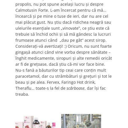
propolis, nu pot spune acelaşi lucru şi despre
Calmotusin Forte. L-am încercat pentru că mă…
încearcă şi pe mine o tuse de ieri, dar nu are cel
mai plăcut gust. Nu ştiu dacă ridichea neagră sau
uleiurile esenţiale sunt „vinovate”, ce ştiu este că
trebuie să închid ochii şi să mă gândesc la lucruri
frumoase atunci când „dau pe gât” acest sirop.
Consideraţi-vă avertizaţi! :) Oricum, nu sunt foarte
gingaşă atunci când vine vorba despre sănătate –
înghit medicamente, siropuri şi alte remedii oricât
ar fi de greţoase, dacă ştiu că-mi vor face bine.
Nu-s fană a băuturilor tip ceai care conţin mult
paracetamol, dar cu strâmbături şi greţuri şi tot le
beau şi pe alea. Fervex, Faringo Hot drink,
Theraflu… toate-s la fel de
scârboase
, dar îşi fac
treaba.