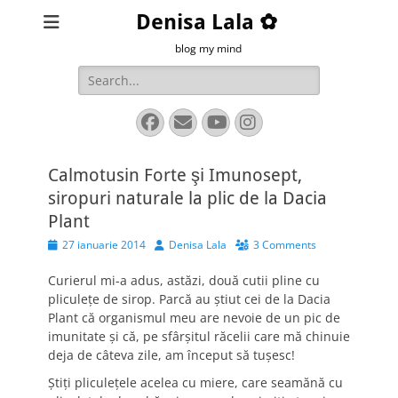
Denisa Lala ✿
blog my mind
Search
for:
Facebook
Email
YouTube
Instagram
Calmotusin Forte şi Imunosept,
siropuri naturale la plic de la Dacia
Plant
Posted
Author
27 ianuarie 2014
Denisa Lala
3 Comments
on
Curierul mi-a adus, astăzi, două cutii pline cu
pliculeţe de sirop. Parcă au ştiut cei de la Dacia
Plant că organismul meu are nevoie de un pic de
imunitate şi că, pe sfârşitul răcelii care mă chinuie
deja de câteva zile, am început să tuşesc!
Ştiţi pliculeţele acelea cu miere, care seamănă cu