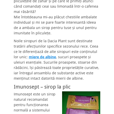
pliculeţele de zahăr şi pe care le primiţi atunci
când comandaţi ceai sau limonadă într-o cafenea
mai răsărită?
Mie întotdeauna mi-au plăcut chestiile ambalate
individual şi mi se pare foarte interesantă ideea
de a ambala un sirop pentru tuse şi unul pentru
imunitate în pliculeţe.
Noile siropuri de la Dacia Plant sunt destinate
tratării afecţiunilor specifice sezonului rece. Ceea
ce le diferenţiază de alte siropuri este conţinutul
lor unic:
miere de albine
, sucuri proaspete şi
uleiuri esenţiale. Sucurile proaspete, stoarse din
rădăcini, îşi păstrează toate proprietăţile curative,
iar întregul ansamblu de substanţe active este
menţinut intact datorită mierii de albine.
Imunosept – sirop la plic
Imunosept este un sirop
natural recomandat
pentru funcţionarea
normală a sistemului