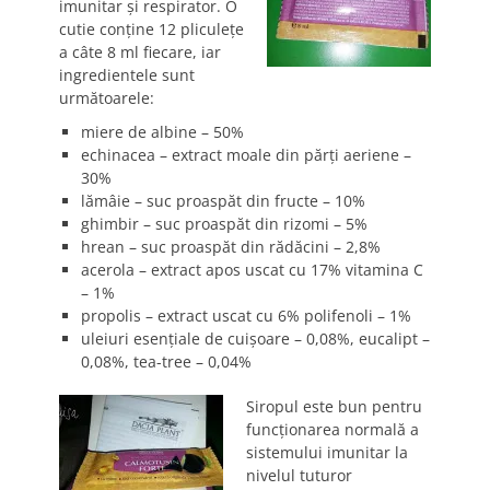
imunitar şi respirator. O
cutie conţine 12 pliculeţe
a câte 8 ml fiecare, iar
ingredientele sunt
următoarele:
miere de albine – 50%
echinacea – extract moale din părţi aeriene –
30%
lămâie – suc proaspăt din fructe – 10%
ghimbir – suc proaspăt din rizomi – 5%
hrean – suc proaspăt din rădăcini – 2,8%
acerola – extract apos uscat cu 17% vitamina C
– 1%
propolis – extract uscat cu 6% polifenoli – 1%
uleiuri esenţiale de cuişoare – 0,08%, eucalipt –
0,08%, tea-tree – 0,04%
Siropul este bun pentru
funcţionarea normală a
sistemului imunitar la
nivelul tuturor