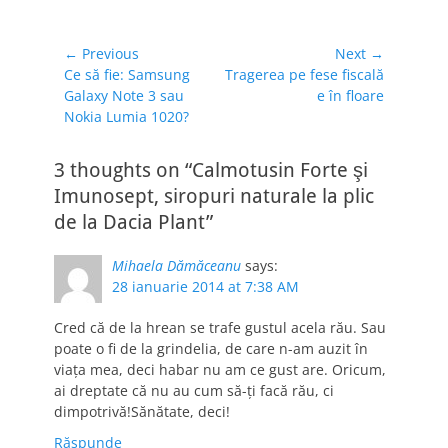
Navigare
← Previous
Next →
Previous
Next
Ce să fie: Samsung
Tragerea pe fese fiscală
în
post:
post:
Galaxy Note 3 sau
e în floare
articole
Nokia Lumia 1020?
3 thoughts on “Calmotusin Forte şi
Imunosept, siropuri naturale la plic
de la Dacia Plant”
Mihaela Dămăceanu
says:
28 ianuarie 2014 at 7:38 AM
Cred că de la hrean se trafe gustul acela rău. Sau
poate o fi de la grindelia, de care n-am auzit în
viaţa mea, deci habar nu am ce gust are. Oricum,
ai dreptate că nu au cum să-ţi facă rău, ci
dimpotrivă!Sănătate, deci!
Răspunde