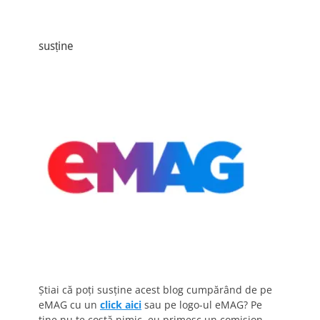
susține
Știai că poți susține acest blog cumpărând de pe
eMAG cu un
click aici
sau pe logo-ul eMAG? Pe
tine nu te costă nimic, eu primesc un comision