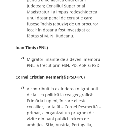
judeţean; Consiliul Superior al
Magistraturii a impus redeschiderea
unui dosar penal de corupţie care
fusese închis (abuziv) de un procuror
local; în dosar a fost investigat ca
făptaş şi M. N. Rudeanu.
Ioan Timiş (PNL)
Migrator: înainte de a deveni membru
PNL, a trecut prin FSN, PD, ApR si PSD.
Cornel Cristian Resmeriţă (PSD+PC)
A contribuit la extinderea migraţiunii
de la cea politică la cea geografică:
Primăria Lupeni, în care el este
consilier, iar tatăl – Cornel Resmeriţă –
primar, a organizat un program de
vizite din bani publici extrem de
ambiţios: SUA, Austria, Portugalia,