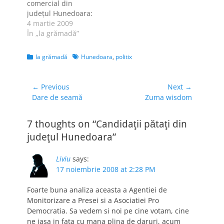
comercial din
preşedintele CJ,
Murariu, fie am uitat
judeţul Hunedoara:
Mircea Moloţ, n-a
complet unde a
Central Plaza. Acesta
4 martie 2009
fost prezent, în
apărut…
va fi amplasat în
În „la grămadă”
schimb au participat
municipiul
atât primarul Devei,
Hunedoara, pe
…
Categories
Tags
la grămadă
Hunedoara
,
politix
bulevardul Traian,
nr. 7, aproape de
intrarea în oraş
Navigare
← Previous
Next →
dinspre Deva.
Previous
Next
Dare de seamă
Zuma wisdom
în
Central Plaza va
post:
post:
articole
avea 70 de
7 thoughts on “Candidaţii pătaţi din
magazine
(supermarket, zonă
judeţul Hunedoara”
de food court, zonă
de entertainment).
Liviu
says:
Suprafaţa totală
17 noiembrie 2008 at 2:28 PM
închiriabilă…
Foarte buna analiza aceasta a Agentiei de
Monitorizare a Presei si a Asociatiei Pro
Democratia. Sa vedem si noi pe cine votam, cine
ne iasa in fata cu mana plina de daruri, acum