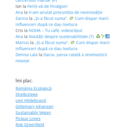
cancerului mamar (P)
Ion
la
Feriţi-vă de Finalgon!
Ana
la
V-am anulat prezumția de nevinovăție
Zarina
la
„Și-a făcut suma”.
Cum dispar marii
influenceri după ce dau lovitura
Cris
la
NOHA – Tu café, videoclipul
Ana
la
Noutăți despre sustenabilitate (7)
Marius
la
„Și-a făcut suma”.
Cum dispar marii
influenceri după ce dau lovitura
Denisa Lala
la
Dacia, șansa ratată a onomasticii
neaoșe
îmi plac:
România Ecologică
Shelbizleee
Levi Hildebrand
Gittemary Johansen
Sustainably Vegan
Pickup Limes
Rob Greenfield