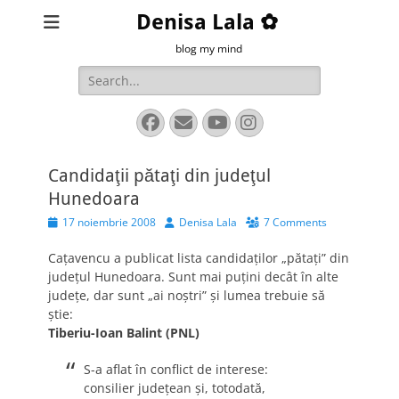
Denisa Lala ✿
blog my mind
Search
for:
Facebook
Email
YouTube
Instagram
Candidaţii pătaţi din judeţul
Hunedoara
Posted
Author
17 noiembrie 2008
Denisa Lala
7 Comments
on
Caţavencu a publicat lista candidaţilor „pătaţi” din
judeţul Hunedoara. Sunt mai puţini decât în alte
judeţe, dar sunt „ai noştri” şi lumea trebuie să
ştie:
Tiberiu-Ioan Balint (PNL)
S-a aflat în conflict de interese:
consilier judeţean şi, totodată,