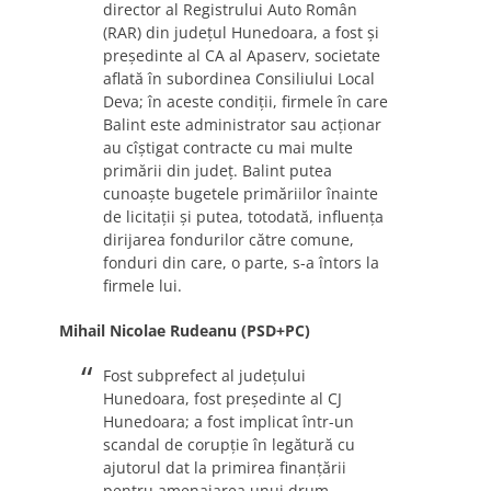
director al Registrului Auto Român
(RAR) din judeţul Hunedoara, a fost şi
preşedinte al CA al Apaserv, societate
aflată în subordinea Consiliului Local
Deva; în aceste condiţii, firmele în care
Balint este administrator sau acţionar
au cîştigat contracte cu mai multe
primării din judeţ. Balint putea
cunoaşte bugetele primăriilor înainte
de licitaţii şi putea, totodată, influenţa
dirijarea fondurilor către comune,
fonduri din care, o parte, s-a întors la
firmele lui.
Mihail Nicolae Rudeanu (PSD+PC)
Fost subprefect al judeţului
Hunedoara, fost preşedinte al CJ
Hunedoara; a fost implicat într-un
scandal de corupţie în legătură cu
ajutorul dat la primirea finanţării
pentru amenajarea unui drum