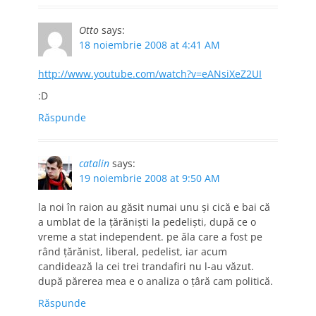
Otto
says:
18 noiembrie 2008 at 4:41 AM
http://www.youtube.com/watch?v=eANsiXeZ2UI
:D
Răspunde
catalin
says:
19 noiembrie 2008 at 9:50 AM
la noi în raion au găsit numai unu şi cică e bai că
a umblat de la ţărănişti la pedelişti, după ce o
vreme a stat independent. pe ăla care a fost pe
rând ţărănist, liberal, pedelist, iar acum
candidează la cei trei trandafiri nu l-au văzut.
după părerea mea e o analiza o ţâră cam politică.
Răspunde