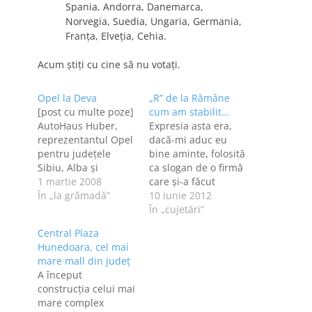
Spania, Andorra, Danemarca,
Norvegia, Suedia, Ungaria, Germania,
Franţa, Elveţia, Cehia.
Acum ştiţi cu cine să nu votaţi.
Opel la Deva
„R” de la Rămâne
[post cu multe poze]
cum am stabilit…
AutoHaus Huber,
Expresia asta era,
reprezentantul Opel
dacă-mi aduc eu
pentru judeţele
bine aminte, folosită
Sibiu, Alba şi
ca slogan de o firmă
Hunedoara, a
1 martie 2008
care şi-a făcut
deschis, vineri, la
În „la grămadă”
reclamă la teve
10 iunie 2012
Sântuhalm [undeva
imediat după
În „cujetări”
între Deva şi
revoluţie. Şi dacă
Central Plaza
Hunedoara], prima
memoria mă
Hunedoara, cel mai
reprezentanţă Opel
înşeală, înseamnă
mare mall din judeţ
din judeţul
că fie era doar o
A început
Hunedoara.
expresie folosită de
construcţia celui mai
Inaugurarea n-a fost
umoriştii Nae
mare complex
cu "pamblică", deci
Lăzărescu şi Vasile