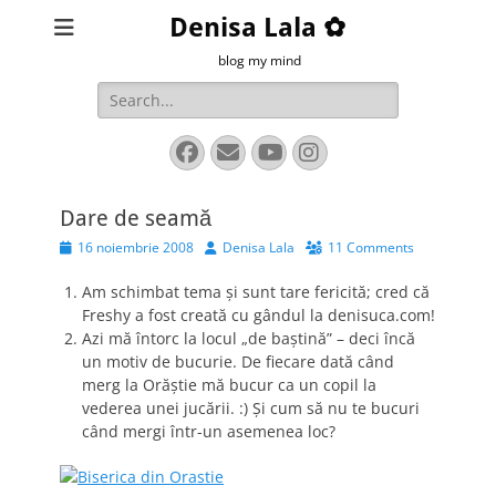
Denisa Lala ✿
blog my mind
Search
for:
Facebook
Email
YouTube
Instagram
Dare de seamă
Posted
Author
16 noiembrie 2008
Denisa Lala
11 Comments
on
Am schimbat tema şi sunt tare fericită; cred că
Freshy a fost creată cu gândul la denisuca.com!
Azi mă întorc la locul „de baştină” – deci încă
un motiv de bucurie. De fiecare dată când
merg la Orăştie mă bucur ca un copil la
vederea unei jucării. :) Şi cum să nu te bucuri
când mergi într-un asemenea loc?