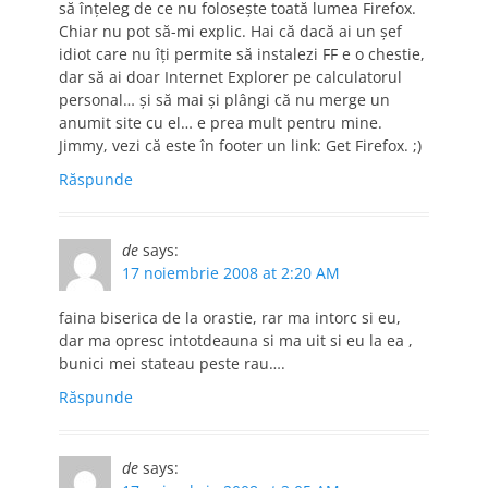
să înţeleg de ce nu foloseşte toată lumea Firefox.
Chiar nu pot să-mi explic. Hai că dacă ai un şef
idiot care nu îţi permite să instalezi FF e o chestie,
dar să ai doar Internet Explorer pe calculatorul
personal… şi să mai şi plângi că nu merge un
anumit site cu el… e prea mult pentru mine.
Jimmy, vezi că este în footer un link: Get Firefox. ;)
Răspunde
de
says:
17 noiembrie 2008 at 2:20 AM
faina biserica de la orastie, rar ma intorc si eu,
dar ma opresc intotdeauna si ma uit si eu la ea ,
bunici mei stateau peste rau….
Răspunde
de
says: