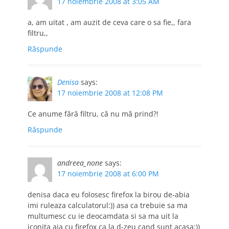
17 noiembrie 2008 at 3:05 AM
a, am uitat , am auzit de ceva care o sa fie,, fara
filtru,,
Răspunde
Denisa
says:
17 noiembrie 2008 at 12:08 PM
Ce anume fără filtru, că nu mă prind?!
Răspunde
andreea_none
says:
17 noiembrie 2008 at 6:00 PM
denisa daca eu folosesc firefox la birou de-abia
imi ruleaza calculatorul:)) asa ca trebuie sa ma
multumesc cu ie deocamdata si sa ma uit la
iconita aia cu firefox ca la d-zeu cand sunt acasa:))