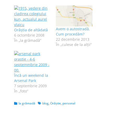
Avem o autostradă.
Orăştia de altădată
Cum procedăm?
6 octombrie 2008
22 decembrie 2013
În „la grămadă”
În „culese de la alţii”
Încă un weekend la
Arsenal Park
7 septembrie 2009
În „foto”
Categories
Tags
la grămadă
blog
,
Orăştie
,
personal