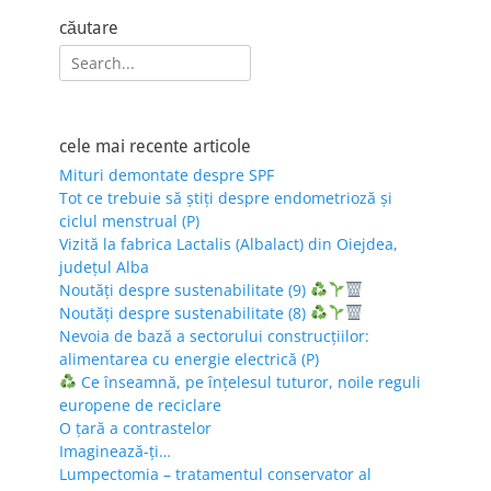
căutare
Search
for:
cele mai recente articole
Mituri demontate despre SPF
Tot ce trebuie să știți despre endometrioză și
ciclul menstrual (P)
Vizită la fabrica Lactalis (Albalact) din Oiejdea,
județul Alba
Noutăți despre sustenabilitate (9)
Noutăți despre sustenabilitate (8)
Nevoia de bază a sectorului construcțiilor:
alimentarea cu energie electrică (P)
Ce înseamnă, pe înțelesul tuturor, noile reguli
europene de reciclare
O țară a contrastelor
Imaginează-ți…
Lumpectomia – tratamentul conservator al