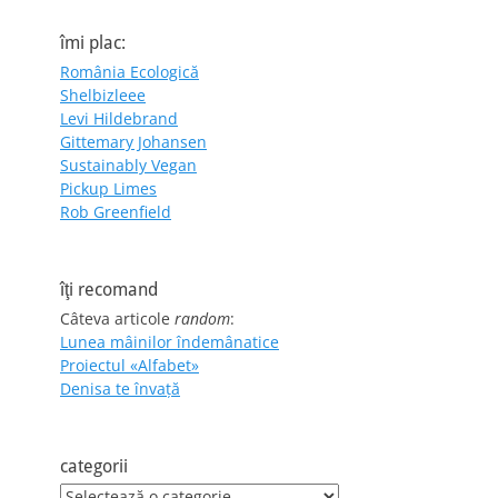
îmi plac:
România Ecologică
Shelbizleee
Levi Hildebrand
Gittemary Johansen
Sustainably Vegan
Pickup Limes
Rob Greenfield
îţi recomand
Câteva articole
random
:
Lunea mâinilor îndemânatice
Proiectul «Alfabet»
Denisa te învaţă
categorii
categorii