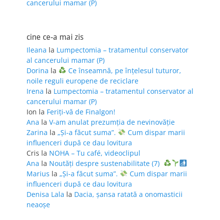
cancerului mamar (P)
cine ce-a mai zis
Ileana
la
Lumpectomia – tratamentul conservator
al cancerului mamar (P)
Dorina
la
Ce înseamnă, pe înțelesul tuturor,
noile reguli europene de reciclare
Irena
la
Lumpectomia – tratamentul conservator al
cancerului mamar (P)
Ion
la
Feriţi-vă de Finalgon!
Ana
la
V-am anulat prezumția de nevinovăție
Zarina
la
„Și-a făcut suma”.
Cum dispar marii
influenceri după ce dau lovitura
Cris
la
NOHA – Tu café, videoclipul
Ana
la
Noutăți despre sustenabilitate (7)
Marius
la
„Și-a făcut suma”.
Cum dispar marii
influenceri după ce dau lovitura
Denisa Lala
la
Dacia, șansa ratată a onomasticii
neaoșe