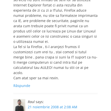
Internet Explorer fortat ci asta rezulta din
experienta de zi cu zi a ITului, Firefox aduce
numai probleme, nu stie sa formateze imprimanta
ca IE, are probleme de securitate, paginile nu
arata cum trebuie poate fi privit numai ca un
produs util celor ce lucreaza pe Linux dar Linuxul
e asemeni celor ce isi construiesc o casa singuri si
o utilizeaza numai ei.
La fel si la Firefox , ti-l aranjezi frumos il
customizezi cum vrei tu , stai comod si tutul
merge bine , pana crapa si suni la IT suport ca nu-
ti merge computerun si cand intra Itul pe
calculatorul tau AULEO! numai tu stii ce ai pe
acolo.
Cam atat sper sa mai revin.
Răspunde
Raul
says:
21 noiembrie 2008 at 2:08 AM