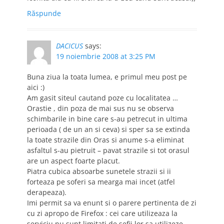
Răspunde
DACICUS
says:
19 noiembrie 2008 at 3:25 PM
Buna ziua la toata lumea, e primul meu post pe
aici :)
Am gasit siteul cautand poze cu localitatea …
Orastie , din poza de mai sus nu se observa
schimbarile in bine care s-au petrecut in ultima
perioada ( de un an si ceva) si sper sa se extinda
la toate strazile din Oras si anume s-a eliminat
asfaltul s-au pietruit – pavat strazile si tot orasul
are un aspect foarte placut.
Piatra cubica absoarbe sunetele strazii si ii
forteaza pe soferi sa mearga mai incet (atfel
derapeaza).
Imi permit sa va enunt si o parere pertinenta de zi
cu zi apropo de Firefox : cei care utilizeaza la
serviciu nu sunt limitati de sefii lor sa utilizeze