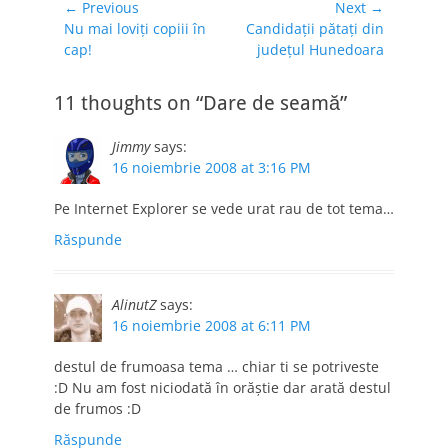
Navigare
← Previous
Next →
Previous
Next
Nu mai loviţi copiii în
Candidaţii pătaţi din
în
post:
post:
cap!
judeţul Hunedoara
articole
11 thoughts on “Dare de seamă”
Jimmy
says:
16 noiembrie 2008 at 3:16 PM
Pe Internet Explorer se vede urat rau de tot tema…
Răspunde
AlinutZ
says:
16 noiembrie 2008 at 6:11 PM
destul de frumoasa tema … chiar ti se potriveste
:D Nu am fost niciodată în orăştie dar arată destul
de frumos :D
Răspunde