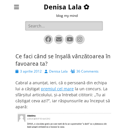
Denisa Lala ✿
blog my mind
Search
for:
Facebook
Email
YouTube
Instagram
Ce faci când se înşală vânzătoarea în
favoarea ta?
Posted
Author
3 aprilie 2012
Denisa Lala
36 Comments
on
Cabral a anunţat, ieri, că o persoană din echipa
lui a câştigat
premiul cel mare
la un concurs. La
sfârşitul articolului, şi-a întrebat cititorii: „Tu ai
câştigat ceva azi?”, iar răspunsurile au început să
apară: