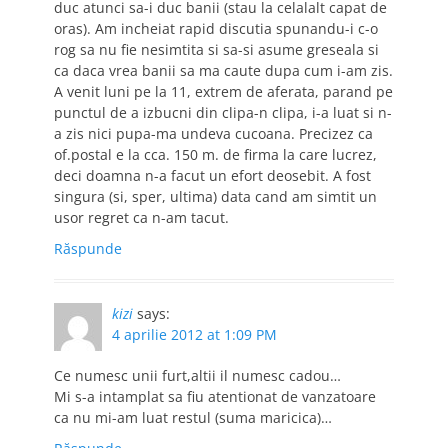
duc atunci sa-i duc banii (stau la celalalt capat de
oras). Am incheiat rapid discutia spunandu-i c-o
rog sa nu fie nesimtita si sa-si asume greseala si
ca daca vrea banii sa ma caute dupa cum i-am zis.
A venit luni pe la 11, extrem de aferata, parand pe
punctul de a izbucni din clipa-n clipa, i-a luat si n-
a zis nici pupa-ma undeva cucoana. Precizez ca
of.postal e la cca. 150 m. de firma la care lucrez,
deci doamna n-a facut un efort deosebit. A fost
singura (si, sper, ultima) data cand am simtit un
usor regret ca n-am tacut.
Răspunde
kizi
says:
4 aprilie 2012 at 1:09 PM
Ce numesc unii furt,altii il numesc cadou…
Mi s-a intamplat sa fiu atentionat de vanzatoare
ca nu mi-am luat restul (suma maricica)…