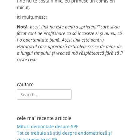
tine nu te costă nimic, eu primesc un comision
micuț.
Îți mulțumesc!
Notă
:
acest link nu este pentru „prietenii” care și-au
făcut cont de Profitshare ca să încaseze ei și nu eu, că-
i o oportunitate bună. Acest link este pentru
vizitatorul care apreciază articolele scrise de mine de-
a lungul timpului și vrea să mă răsplătească fără să îl
coste ceva.
căutare
Search
for:
cele mai recente articole
Mituri demontate despre SPF
Tot ce trebuie să știți despre endometrioză și
ciclul menstrual (P)