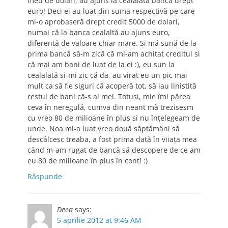
meu de dolari, au ajuns la cealalată bancă drept
euro! Deci ei au luat din suma respectivă pe care
mi-o aprobaseră drept credit 5000 de dolari,
numai că la banca cealaltă au ajuns euro,
diferentă de valoare chiar mare. Si mă sună de la
prima bancă să-m zică că mi-am achitat creditul si
că mai am bani de luat de la ei :), eu sun la
cealalată si-mi zic că da, au virat eu un pic mai
mult ca să fie siguri că acoperă tot, să iau linistită
restul de bani că-s ai mei. Totusi, mie îmi părea
ceva în neregulă, cumva din neant mă trezisesm
cu vreo 80 de milioane în plus si nu înțelegeam de
unde. Noa mi-a luat vreo două săptămâni să
descâlcesc treaba, a fost prima dată în viiața mea
când m-am rugat de bancă să descopere de ce am
eu 80 de milioane în plus în cont! :)
Răspunde
Deea
says:
5 aprilie 2012 at 9:46 AM