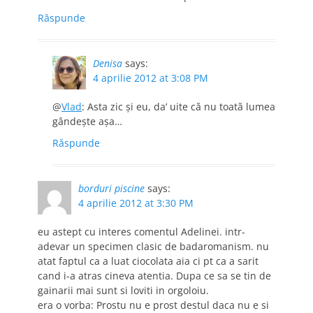
Răspunde
Denisa
says:
4 aprilie 2012 at 3:08 PM
@
Vlad
: Asta zic şi eu, da’ uite că nu toată lumea
gândeşte aşa…
Răspunde
borduri piscine
says:
4 aprilie 2012 at 3:30 PM
eu astept cu interes comentul Adelinei. intr-
adevar un specimen clasic de badaromanism. nu
atat faptul ca a luat ciocolata aia ci pt ca a sarit
cand i-a atras cineva atentia. Dupa ce sa se tin de
gainarii mai sunt si loviti in orgoloiu.
era o vorba: Prostu nu e prost destul daca nu e si