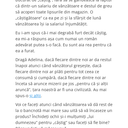
că dintr-un salariu de vânzătoare e destul de greu
să acoperi toate lipsurile din magazin. O
„câştigătoare” ca ea pe zi şi la sfârşit de lună
vânzătoarea îşi ia salariul înjumătăţit.
Eu i-am spus că-i mai degrabă furt decât câştig,
ea mi-a răspuns aşa cum numai un român
adevărat putea s-o facă. Eu sunt aia rea pentru că
ea a furat.
Dragă Adelina, dacă fiecare dintre noi ar da restul
înapoi atunci când vânzătorul greşeşte, dacă
fiecare dintre noi ar plăti pentru tot ceea ce
consumă şi cumpără, dacă fiecare dintre noi ar
înceta să arunce mizerii pe jos „pentru că şi alţii
aruncă”, ţara noastră ar fi una civilizată. Au mai
spus-o
şi alţii
.
Voi ce faceţi atunci când vânzătoarea vă dă rest de
la o bancnotă mai mare sau uită să vă încaseze un
produs? Închideţi ochii şi-i mulţumiţi „lui
dumnezeu” pentru „câştig” sau faceţi să fie bine?