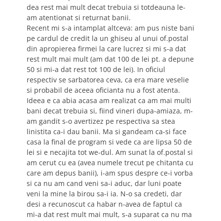
dea rest mai mult decat trebuia si totdeauna le-
am atentionat si returnat banii.
Recent mi s-a intamplat altceva: am pus niste bani
pe cardul de credit la un ghiseu al unui of.postal
din apropierea firmei la care lucrez si mi s-a dat
rest mult mai mult (am dat 100 de lei pt. a depune
50 si mi-a dat rest tot 100 de lei). In oficiul
respectiv se sarbatorea ceva, ca era mare veselie
si probabil de aceea oficianta nu a fost atenta.
Ideea e ca abia acasa am realizat ca am mai multi
bani decat trebuia si, fiind vineri dupa-amiaza, m-
am gandit s-o avertizez pe respectiva sa stea
linistita ca-i dau banii. Ma si gandeam ca-si face
casa la final de program si vede ca are lipsa 50 de
lei si e necajita tot we-dul. Am sunat la of.postal si
am cerut cu ea (avea numele trecut pe chitanta cu
care am depus banii), i-am spus despre ce-i vorba
si ca nu am cand veni sa-i aduc, dar luni poate
veni la mine la birou sa-i ia. N-o sa credeti, dar
desi a recunoscut ca habar n-avea de faptul ca
mi-a dat rest mult mai mult, s-a suparat ca nu ma