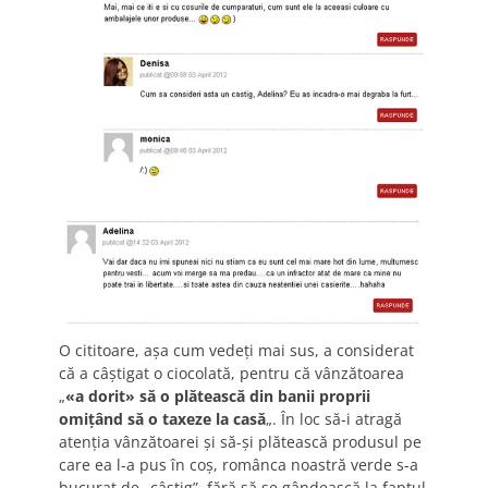
O cititoare, aşa cum vedeţi mai sus, a considerat
că a câştigat o ciocolată, pentru că vânzătoarea
„
«a dorit» să o plătească din banii proprii
omiţând să o taxeze la casă
„. În loc să-i atragă
atenţia vânzătoarei şi să-şi plătească produsul pe
care ea l-a pus în coş, românca noastră verde s-a
bucurat de „câştig”, fără să se gândească la faptul