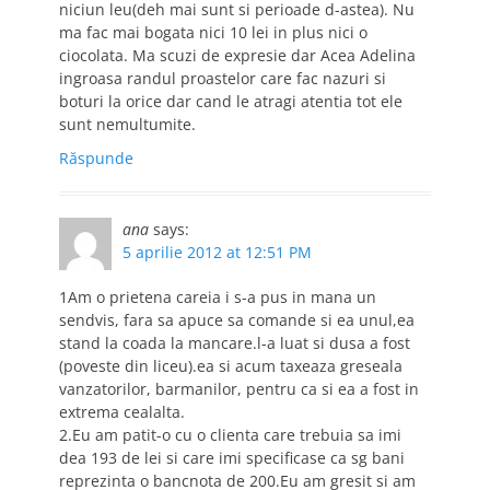
niciun leu(deh mai sunt si perioade d-astea). Nu
ma fac mai bogata nici 10 lei in plus nici o
ciocolata. Ma scuzi de expresie dar Acea Adelina
ingroasa randul proastelor care fac nazuri si
boturi la orice dar cand le atragi atentia tot ele
sunt nemultumite.
Răspunde
ana
says:
5 aprilie 2012 at 12:51 PM
1Am o prietena careia i s-a pus in mana un
sendvis, fara sa apuce sa comande si ea unul,ea
stand la coada la mancare.l-a luat si dusa a fost
(poveste din liceu).ea si acum taxeaza greseala
vanzatorilor, barmanilor, pentru ca si ea a fost in
extrema cealalta.
2.Eu am patit-o cu o clienta care trebuia sa imi
dea 193 de lei si care imi specificase ca sg bani
reprezinta o bancnota de 200.Eu am gresit si am