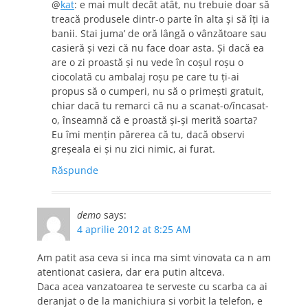
@
kat
: e mai mult decât atât, nu trebuie doar să
treacă produsele dintr-o parte în alta şi să îţi ia
banii. Stai juma’ de oră lângă o vânzătoare sau
casieră şi vezi că nu face doar asta. Şi dacă ea
are o zi proastă şi nu vede în coşul roşu o
ciocolată cu ambalaj roşu pe care tu ţi-ai
propus să o cumperi, nu să o primeşti gratuit,
chiar dacă tu remarci că nu a scanat-o/încasat-
o, înseamnă că e proastă şi-şi merită soarta?
Eu îmi menţin părerea că tu, dacă observi
greşeala ei şi nu zici nimic, ai furat.
Răspunde
demo
says:
4 aprilie 2012 at 8:25 AM
Am patit asa ceva si inca ma simt vinovata ca n am
atentionat casiera, dar era putin altceva.
Daca acea vanzatoarea te serveste cu scarba ca ai
deranjat o de la manichiura si vorbit la telefon, e