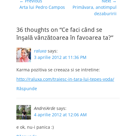
Navigare
← Previous
Next →
Previous
Next
Arta lui Pedro Campos
Primăvara, anotimpul
în
post:
post:
dezaburirii
articole
36 thoughts on “Ce faci când se
înşală vânzătoarea în favoarea ta?”
raluxa
says:
3 aprilie 2012 at 11:36 PM
Karma pozitiva se creeaza si se intretine:
http://raluxa.com/traiesc-in-tara-lui-tepes-voda/
Răspunde
AndreiArde
says:
4 aprilie 2012 at 12:06 AM
e ok, nu-i panica :)