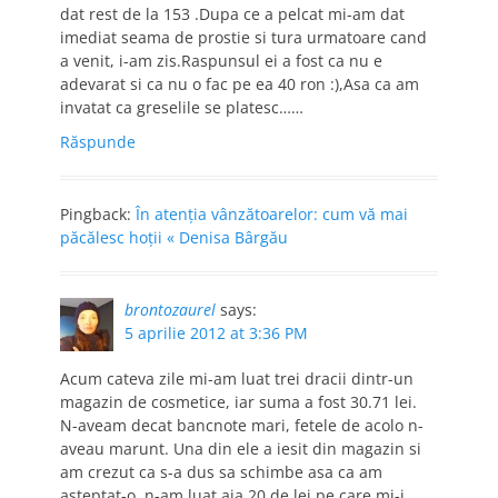
dat rest de la 153 .Dupa ce a pelcat mi-am dat
imediat seama de prostie si tura urmatoare cand
a venit, i-am zis.Raspunsul ei a fost ca nu e
adevarat si ca nu o fac pe ea 40 ron :),Asa ca am
invatat ca greselile se platesc……
Răspunde
Pingback:
În atenţia vânzătoarelor: cum vă mai
păcălesc hoţii « Denisa Bârgău
brontozaurel
says:
5 aprilie 2012 at 3:36 PM
Acum cateva zile mi-am luat trei dracii dintr-un
magazin de cosmetice, iar suma a fost 30.71 lei.
N-aveam decat bancnote mari, fetele de acolo n-
aveau marunt. Una din ele a iesit din magazin si
am crezut ca s-a dus sa schimbe asa ca am
asteptat-o, n-am luat aia 20 de lei pe care mi-i