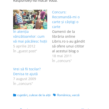
Răspundeţi-vă măcar vouă.
Concurs:
Recomandă-mi o
carte şi câştigi o
carte
În atenţia
Oamenii de la
vânzătoarelor: cum
librăria online
vă mai păcălesc hoţii
Libris.ro s-au gândit
5 aprilie 2012
să ofere unui cititor
În „guest post”
al acestui blog o
carte - titlul este la
18 mai 2011
alegere. Pentru a o
În „concurs”
câştiga, o să vă rog
Vrei să fii tocilar?
să-mi recomandaţi,
Denisa te ajută
cât de frumos
7 august 2009
puteţi, unul sau mai
În „concurs”
multe titluri care
credeţi că mi-ar
plăcea. Concursul
Categories
Tags
cujetări
,
culese de la alţii
Românica
,
varză
ăsta vine la…