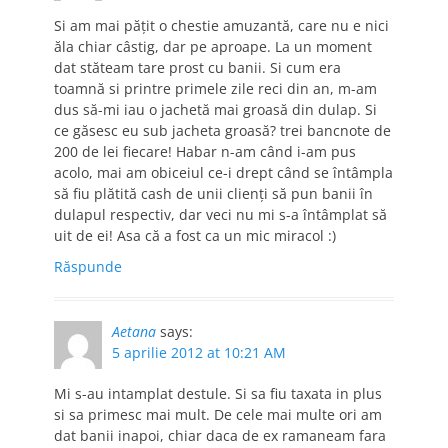
Si am mai pățit o chestie amuzantă, care nu e nici
ăla chiar câstig, dar pe aproape. La un moment
dat stăteam tare prost cu banii. Si cum era
toamnă si printre primele zile reci din an, m-am
dus să-mi iau o jachetă mai groasă din dulap. Si
ce găsesc eu sub jacheta groasă? trei bancnote de
200 de lei fiecare! Habar n-am când i-am pus
acolo, mai am obiceiul ce-i drept când se întâmpla
să fiu plătită cash de unii clienți să pun banii în
dulapul respectiv, dar veci nu mi s-a întâmplat să
uit de ei! Asa că a fost ca un mic miracol :)
Răspunde
Aetana
says:
5 aprilie 2012 at 10:21 AM
Mi s-au intamplat destule. Si sa fiu taxata in plus
si sa primesc mai mult. De cele mai multe ori am
dat banii inapoi, chiar daca de ex ramaneam fara