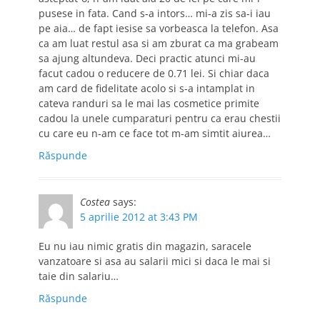
pusese in fata. Cand s-a intors… mi-a zis sa-i iau
pe aia… de fapt iesise sa vorbeasca la telefon. Asa
ca am luat restul asa si am zburat ca ma grabeam
sa ajung altundeva. Deci practic atunci mi-au
facut cadou o reducere de 0.71 lei. Si chiar daca
am card de fidelitate acolo si s-a intamplat in
cateva randuri sa le mai las cosmetice primite
cadou la unele cumparaturi pentru ca erau chestii
cu care eu n-am ce face tot m-am simtit aiurea…
Răspunde
Costea
says:
5 aprilie 2012 at 3:43 PM
Eu nu iau nimic gratis din magazin, saracele
vanzatoare si asa au salarii mici si daca le mai si
taie din salariu…
Răspunde