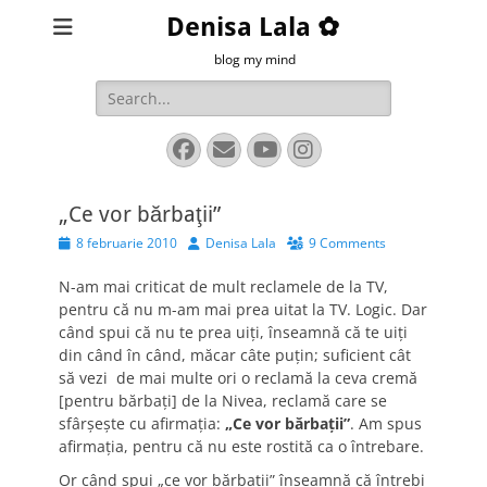
Denisa Lala ✿
blog my mind
Search
for:
Facebook
Email
YouTube
Instagram
„Ce vor bărbaţii”
Posted
Author
8 februarie 2010
Denisa Lala
9 Comments
on
N-am mai criticat de mult reclamele de la TV,
pentru că nu m-am mai prea uitat la TV. Logic. Dar
când spui că nu te prea uiţi, înseamnă că te uiţi
din când în când, măcar câte puţin; suficient cât
să vezi de mai multe ori o reclamă la ceva cremă
[pentru bărbaţi] de la Nivea, reclamă care se
sfârşeşte cu afirmaţia:
„Ce vor bărbaţii”
. Am spus
afirmaţia, pentru că nu este rostită ca o întrebare.
Or când spui „ce vor bărbaţii” înseamnă că întrebi