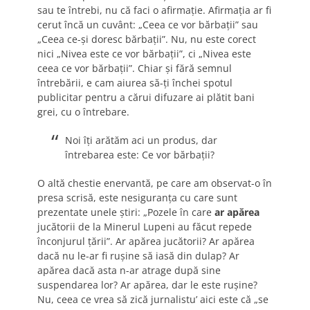
sau te întrebi, nu că faci o afirmaţie. Afirmaţia ar fi
cerut încă un cuvânt: „Ceea ce vor bărbaţii” sau
„Ceea ce-şi doresc bărbaţii”. Nu, nu este corect
nici „Nivea este ce vor bărbaţii”, ci „Nivea este
ceea ce vor bărbaţii”. Chiar şi fără semnul
întrebării, e cam aiurea să-ţi închei spotul
publicitar pentru a cărui difuzare ai plătit bani
grei, cu o întrebare.
Noi îţi arătăm aci un produs, dar
întrebarea este: Ce vor bărbaţii?
O altă chestie enervantă,
pe care am observat-o în
presa scrisă, este nesiguranţa cu care sunt
prezentate unele ştiri: „Pozele în care
ar apărea
jucătorii de la Minerul Lupeni au făcut repede
înconjurul ţării”. Ar apărea jucătorii? Ar apărea
dacă nu le-ar fi ruşine să iasă din dulap? Ar
apărea dacă asta n-ar atrage după sine
suspendarea lor? Ar apărea, dar le este ruşine?
Nu, ceea ce vrea să zică jurnalistu’ aici este că „se