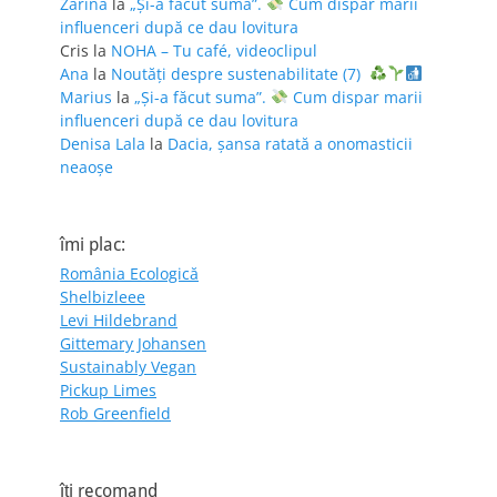
Zarina
la
„Și-a făcut suma”.
Cum dispar marii
influenceri după ce dau lovitura
Cris
la
NOHA – Tu café, videoclipul
Ana
la
Noutăți despre sustenabilitate (7)
Marius
la
„Și-a făcut suma”.
Cum dispar marii
influenceri după ce dau lovitura
Denisa Lala
la
Dacia, șansa ratată a onomasticii
neaoșe
îmi plac:
România Ecologică
Shelbizleee
Levi Hildebrand
Gittemary Johansen
Sustainably Vegan
Pickup Limes
Rob Greenfield
îţi recomand