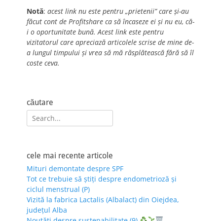
Notă
:
acest link nu este pentru „prietenii” care și-au
făcut cont de Profitshare ca să încaseze ei și nu eu, că-
i o oportunitate bună. Acest link este pentru
vizitatorul care apreciază articolele scrise de mine de-
a lungul timpului și vrea să mă răsplătească fără să îl
coste ceva.
căutare
Search
for:
cele mai recente articole
Mituri demontate despre SPF
Tot ce trebuie să știți despre endometrioză și
ciclul menstrual (P)
Vizită la fabrica Lactalis (Albalact) din Oiejdea,
județul Alba
Noutăți despre sustenabilitate (9)