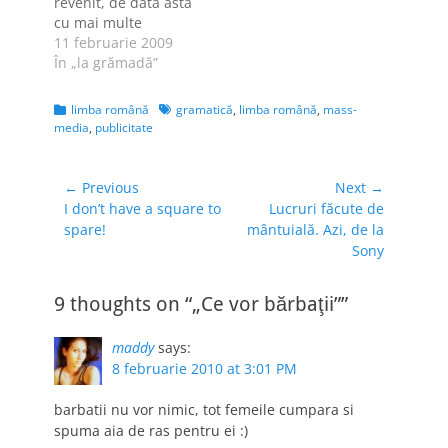
revenit, de data asta
cu mai multe
produse [dispărute]
11 februarie 2009
de care voi, cititorii
În „la grămadă”
mei, mi-aţi amintit.
Vă mulţumesc
Categories
Tags
limba română
gramatică
,
limba română
,
mass-
pentru colaborare şi
media
,
publicitate
aştept în continuare
să-mi spuneţi ce
produse aţi
Navigare
← Previous
Next →
consumat/folosit din
Previous
Next
I don’t have a square to
Lucruri făcute de
în
1989 încoace, iar
post:
post:
spare!
mântuială. Azi, de la
articole
între timp…
Sony
9 thoughts on “„Ce vor bărbaţii””
maddy
says:
8 februarie 2010 at 3:01 PM
barbatii nu vor nimic, tot femeile cumpara si
spuma aia de ras pentru ei :)