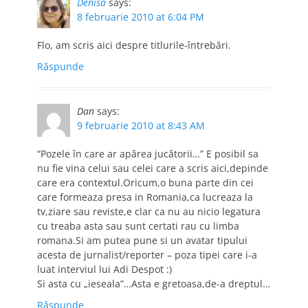
Denisa
says:
8 februarie 2010 at 6:04 PM
Flo, am scris aici despre titlurile-întrebări.
Răspunde
Dan
says:
9 februarie 2010 at 8:43 AM
“Pozele în care ar apărea jucătorii…” E posibil sa
nu fie vina celui sau celei care a scris aici,depinde
care era contextul.Oricum,o buna parte din cei
care formeaza presa in Romania,ca lucreaza la
tv,ziare sau reviste,e clar ca nu au nicio legatura
cu treaba asta sau sunt certati rau cu limba
romana.Si am putea pune si un avatar tipului
acesta de jurnalist/reporter – poza tipei care i-a
luat interviul lui Adi Despot :)
Si asta cu „ieseala”…Asta e gretoasa,de-a dreptul…
Răspunde