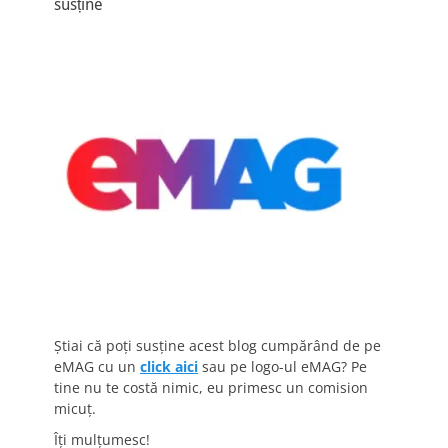
susține
Știai că poți susține acest blog cumpărând de pe
eMAG cu un
click aici
sau pe logo-ul eMAG? Pe
tine nu te costă nimic, eu primesc un comision
micuț.
Îți mulțumesc!