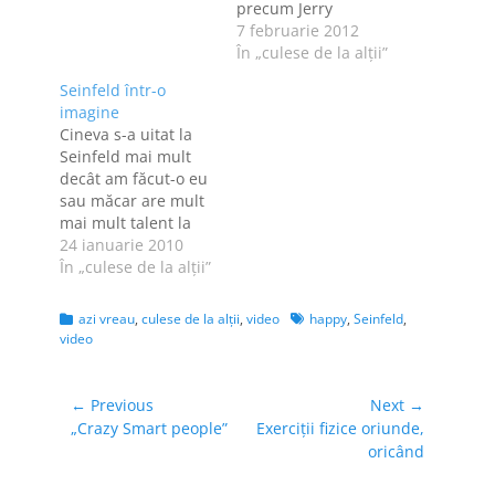
precum Jerry
Seinfeld care sa fie
7 februarie 2012
de acord sa "te joci"
În „culese de la alţii”
cu ele. Si bani sa-ti
Seinfeld într-o
difuzezi reclama la
imagine
Superbowl... Dupa
Cineva s-a uitat la
ce l-am vazut am
Seinfeld mai mult
aflat ca-i de la
decât am făcut-o eu
Superbowl. Eu l-am
sau măcar are mult
primit de la Sebi,
mai mult talent la
ca…
desen decât mine,
24 ianuarie 2010
pentru că a desenat
În „culese de la alţii”
chestia de mai jos,
în care a cuprins o
Categories
Tags
azi vreau
,
culese de la alţii
,
video
happy
,
Seinfeld
,
mare parte dintre
video
"elementele"
prezente în serialul
Seinfeld. M-am tot
Navigare
← Previous
Next →
gândit cum să fac
Previous
Next
„Crazy Smart people”
Exerciții fizice oriunde,
în
să…
post:
post:
oricând
articole