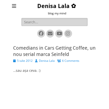
Denisa Lala ✿
blog my mind
Search
for:
Facebook
Email
YouTube
Instagram
Comedians in Cars Getting Coffee, un
nou serial marca Seinfeld
Posted
Author
5 iulie 2012
Denisa Lala
6 Comments
on
…sau aşa ceva. :)