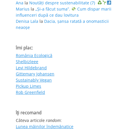
Ana
la
Noutăți despre sustenabilitate (7)
Marius
la
„Și-a făcut suma”.
Cum dispar marii
influenceri după ce dau lovitura
Denisa Lala
la
Dacia, șansa ratată a onomasticii
neaoșe
îmi plac:
România Ecologică
Shelbizleee
Levi Hildebrand
Gittemary Johansen
Sustainably Vegan
Pickup Limes
Rob Greenfield
îţi recomand
Câteva articole
random
:
Lunea mâinilor îndemânatice