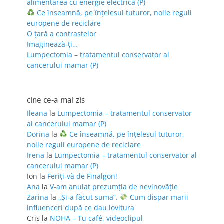
alimentarea cu energie electrică (P)
Ce înseamnă, pe înțelesul tuturor, noile reguli
europene de reciclare
O țară a contrastelor
Imaginează-ți…
Lumpectomia – tratamentul conservator al
cancerului mamar (P)
cine ce-a mai zis
Ileana
la
Lumpectomia – tratamentul conservator
al cancerului mamar (P)
Dorina
la
Ce înseamnă, pe înțelesul tuturor,
noile reguli europene de reciclare
Irena
la
Lumpectomia – tratamentul conservator al
cancerului mamar (P)
Ion
la
Feriţi-vă de Finalgon!
Ana
la
V-am anulat prezumția de nevinovăție
Zarina
la
„Și-a făcut suma”.
Cum dispar marii
influenceri după ce dau lovitura
Cris
la
NOHA – Tu café, videoclipul