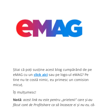
Știai că poți susține acest blog cumpărând de pe
eMAG cu un
click aici
sau pe logo-ul eMAG? Pe
tine nu te costă nimic, eu primesc un comision
micuț.
Îți mulțumesc!
Notă
:
acest link nu este pentru „prietenii” care și-au
făcut cont de Profitshare ca să încaseze ei și nu eu, că-