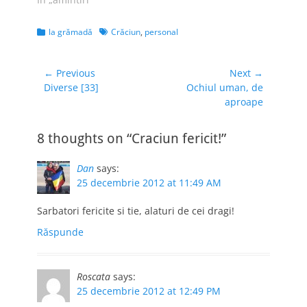
Categories
Tags
la grămadă
Crăciun
,
personal
Navigare
← Previous
Next →
Previous
Next
Diverse [33]
Ochiul uman, de
în
post:
post:
aproape
articole
8 thoughts on “Craciun fericit!”
Dan
says:
25 decembrie 2012 at 11:49 AM
Sarbatori fericite si tie, alaturi de cei dragi!
Răspunde
Roscata
says:
25 decembrie 2012 at 12:49 PM