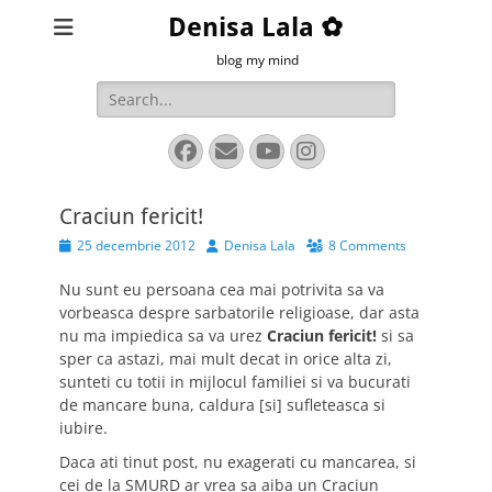
Denisa Lala ✿
blog my mind
Search
for:
Facebook
Email
YouTube
Instagram
Craciun fericit!
Posted
Author
25 decembrie 2012
Denisa Lala
8 Comments
on
Nu sunt eu persoana cea mai potrivita sa va
vorbeasca despre sarbatorile religioase, dar asta
nu ma impiedica sa va urez
Craciun fericit!
si sa
sper ca astazi, mai mult decat in orice alta zi,
sunteti cu totii in mijlocul familiei si va bucurati
de mancare buna, caldura [si] sufleteasca si
iubire.
Daca ati tinut post, nu exagerati cu mancarea, si
cei de la SMURD ar vrea sa aiba un Craciun