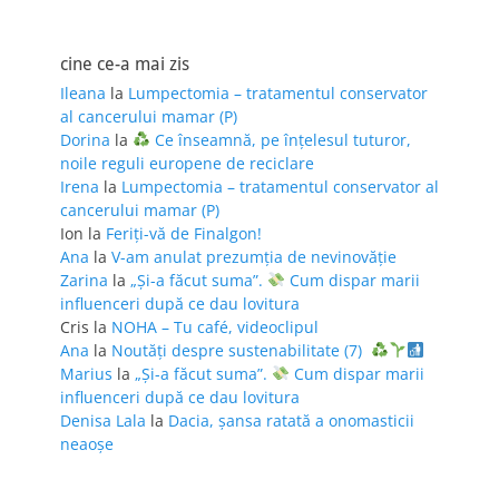
cine ce-a mai zis
Ileana
la
Lumpectomia – tratamentul conservator
al cancerului mamar (P)
Dorina
la
Ce înseamnă, pe înțelesul tuturor,
noile reguli europene de reciclare
Irena
la
Lumpectomia – tratamentul conservator al
cancerului mamar (P)
Ion
la
Feriţi-vă de Finalgon!
Ana
la
V-am anulat prezumția de nevinovăție
Zarina
la
„Și-a făcut suma”.
Cum dispar marii
influenceri după ce dau lovitura
Cris
la
NOHA – Tu café, videoclipul
Ana
la
Noutăți despre sustenabilitate (7)
Marius
la
„Și-a făcut suma”.
Cum dispar marii
influenceri după ce dau lovitura
Denisa Lala
la
Dacia, șansa ratată a onomasticii
neaoșe