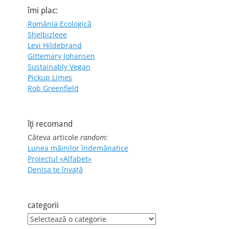
îmi plac:
România Ecologică
Shelbizleee
Levi Hildebrand
Gittemary Johansen
Sustainably Vegan
Pickup Limes
Rob Greenfield
îţi recomand
Câteva articole
random
:
Lunea mâinilor îndemânatice
Proiectul «Alfabet»
Denisa te învaţă
categorii
categorii