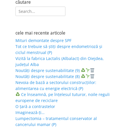
căutare
Search
for:
cele mai recente articole
Mituri demontate despre SPF
Tot ce trebuie să știți despre endometrioză și
ciclul menstrual (P)
Vizită la fabrica Lactalis (Albalact) din Oiejdea,
județul Alba
Noutăți despre sustenabilitate (9)
Noutăți despre sustenabilitate (8)
Nevoia de bază a sectorului construcțiilor:
alimentarea cu energie electrică (P)
Ce înseamnă, pe înțelesul tuturor, noile reguli
europene de reciclare
O țară a contrastelor
Imaginează-ți…
Lumpectomia – tratamentul conservator al
cancerului mamar (P)