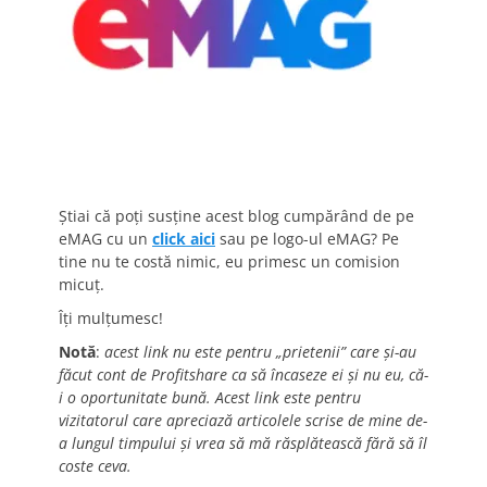
Știai că poți susține acest blog cumpărând de pe
eMAG cu un
click aici
sau pe logo-ul eMAG? Pe
tine nu te costă nimic, eu primesc un comision
micuț.
Îți mulțumesc!
Notă
:
acest link nu este pentru „prietenii” care și-au
făcut cont de Profitshare ca să încaseze ei și nu eu, că-
i o oportunitate bună. Acest link este pentru
vizitatorul care apreciază articolele scrise de mine de-
a lungul timpului și vrea să mă răsplătească fără să îl
coste ceva.