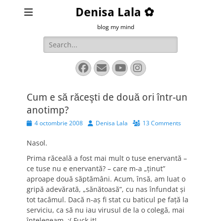
Denisa Lala ✿
blog my mind
Search
for:
Facebook
Email
YouTube
Instagram
Cum e să răceşti de două ori într-un
anotimp?
Posted
Author
4 octombrie 2008
Denisa Lala
13 Comments
on
Nasol.
Prima răceală a fost mai mult o tuse enervantă –
ce tuse nu e enervantă? – care m-a „ţinut”
aproape două săptămâni. Acum, însă, am luat o
gripă adevărată, „sănătoasă”, cu nas înfundat şi
tot tacâmul. Dacă n-aş fi stat cu baticul pe faţă la
serviciu, ca să nu iau virusul de la o colegă, mai
înţelegeam. :( Fuck it!