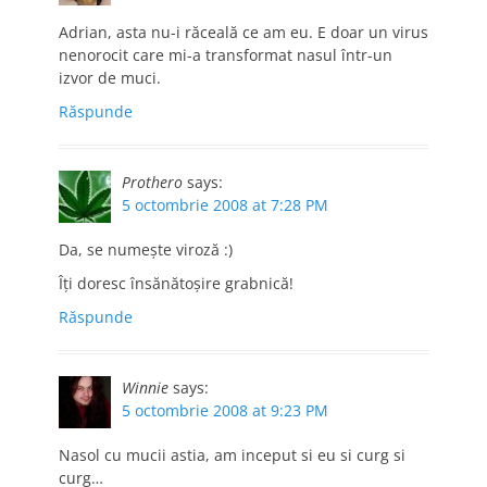
Adrian, asta nu-i răceală ce am eu. E doar un virus
nenorocit care mi-a transformat nasul într-un
izvor de muci.
Răspunde
Prothero
says:
5 octombrie 2008 at 7:28 PM
Da, se numeşte viroză :)
Îţi doresc însănătoşire grabnică!
Răspunde
Winnie
says:
5 octombrie 2008 at 9:23 PM
Nasol cu mucii astia, am inceput si eu si curg si
curg…