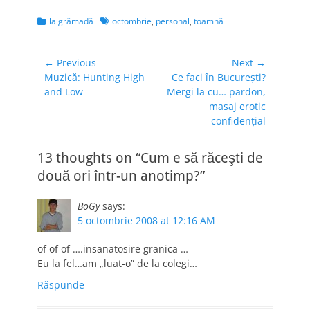
Categories
Tags
la grămadă
octombrie
,
personal
,
toamnă
Navigare
← Previous
Next →
Previous
Next
Muzică: Hunting High
Ce faci în Bucureşti?
în
post:
post:
and Low
Mergi la cu… pardon,
articole
masaj erotic
confidenţial
13 thoughts on “Cum e să răceşti de
două ori într-un anotimp?”
BoGy
says:
5 octombrie 2008 at 12:16 AM
of of of ….insanatosire granica …
Eu la fel…am „luat-o” de la colegi…
Răspunde