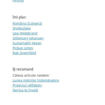
neaoșe
îmi plac:
România Ecologică
Shelbizleee
Levi Hildebrand
Gittemary Johansen
Sustainably Vegan
Pickup Limes
Rob Greenfield
îţi recomand
Câteva articole
random
:
Lunea mâinilor îndemânatice
Proiectul «Alfabet»
Denisa te învaţă