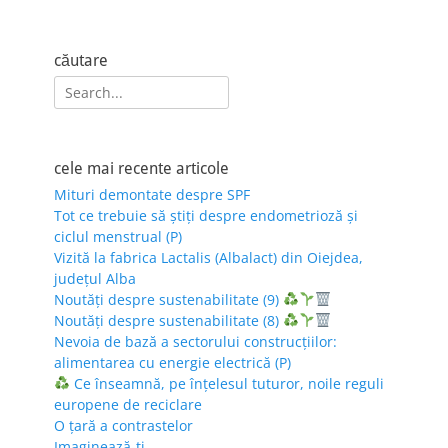
căutare
Search
for:
cele mai recente articole
Mituri demontate despre SPF
Tot ce trebuie să știți despre endometrioză și
ciclul menstrual (P)
Vizită la fabrica Lactalis (Albalact) din Oiejdea,
județul Alba
Noutăți despre sustenabilitate (9)
Noutăți despre sustenabilitate (8)
Nevoia de bază a sectorului construcțiilor:
alimentarea cu energie electrică (P)
Ce înseamnă, pe înțelesul tuturor, noile reguli
europene de reciclare
O țară a contrastelor
Imaginează-ți…