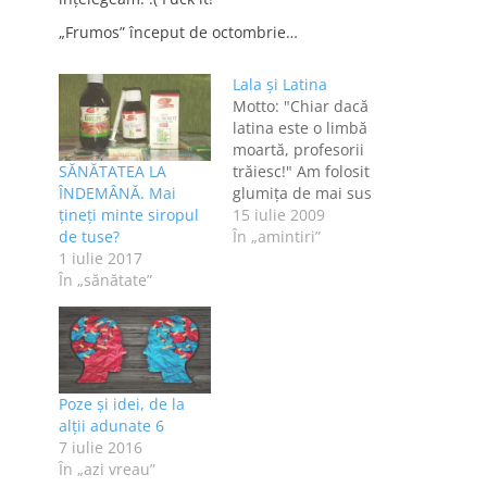
„Frumos” început de octombrie…
Lala şi Latina
Motto: "Chiar dacă
latina este o limbă
moartă, profesorii
SĂNĂTATEA LA
trăiesc!" Am folosit
ÎNDEMÂNĂ. Mai
glumiţa de mai sus
țineți minte siropul
ca motto doar
15 iulie 2009
de tuse?
pentru "impresia
În „amintiri”
1 iulie 2017
artistică". Latina nu
În „sănătate”
este o limbă moartă,
iar drept mărturie
stau toate limbile
care au la bază
latina, inclusiv
dulcea şi frumoasa
Poze și idei, de la
limbă ce-o vorbim,
alții adunate 6
româna. Mi-a plăcut
7 iulie 2016
latina…
În „azi vreau”