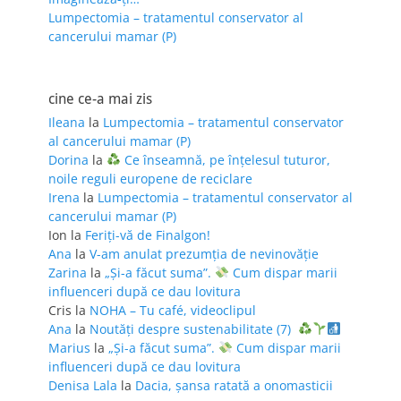
Lumpectomia – tratamentul conservator al
cancerului mamar (P)
cine ce-a mai zis
Ileana
la
Lumpectomia – tratamentul conservator
al cancerului mamar (P)
Dorina
la
Ce înseamnă, pe înțelesul tuturor,
noile reguli europene de reciclare
Irena
la
Lumpectomia – tratamentul conservator al
cancerului mamar (P)
Ion
la
Feriţi-vă de Finalgon!
Ana
la
V-am anulat prezumția de nevinovăție
Zarina
la
„Și-a făcut suma”.
Cum dispar marii
influenceri după ce dau lovitura
Cris
la
NOHA – Tu café, videoclipul
Ana
la
Noutăți despre sustenabilitate (7)
Marius
la
„Și-a făcut suma”.
Cum dispar marii
influenceri după ce dau lovitura
Denisa Lala
la
Dacia, șansa ratată a onomasticii