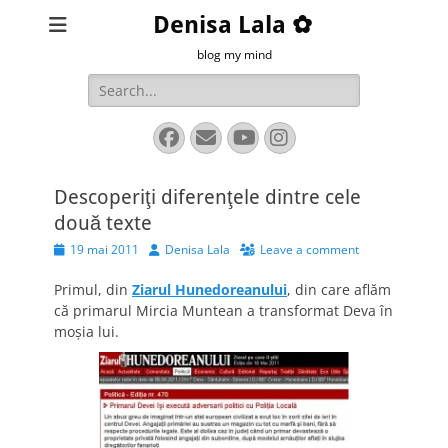
Denisa Lala ✿
blog my mind
Search
for:
Facebook
Email
YouTube
Instagram
Descoperiţi diferenţele dintre cele
două texte
Posted
Author
19 mai 2011
Denisa Lala
Leave a comment
on
Primul, din
Ziarul Hunedoreanului
, din care aflăm
că primarul Mircia Muntean a transformat Deva în
moşia lui.