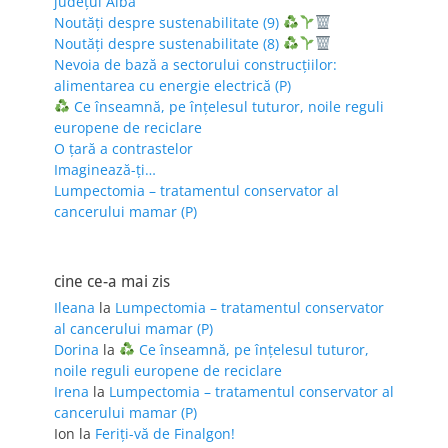
județul Alba
Noutăți despre sustenabilitate (9)
Noutăți despre sustenabilitate (8)
Nevoia de bază a sectorului construcțiilor:
alimentarea cu energie electrică (P)
Ce înseamnă, pe înțelesul tuturor, noile reguli
europene de reciclare
O țară a contrastelor
Imaginează-ți…
Lumpectomia – tratamentul conservator al
cancerului mamar (P)
cine ce-a mai zis
Ileana
la
Lumpectomia – tratamentul conservator
al cancerului mamar (P)
Dorina
la
Ce înseamnă, pe înțelesul tuturor,
noile reguli europene de reciclare
Irena
la
Lumpectomia – tratamentul conservator al
cancerului mamar (P)
Ion
la
Feriţi-vă de Finalgon!