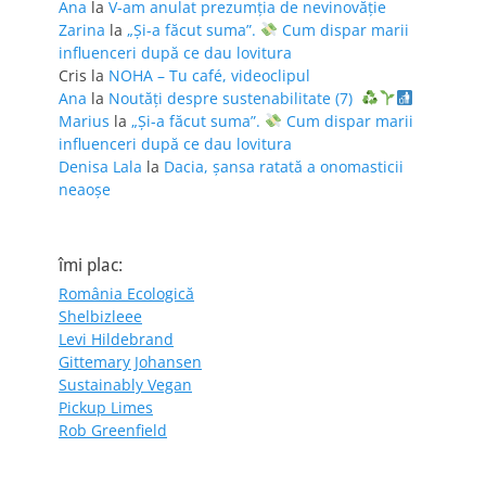
Ana
la
V-am anulat prezumția de nevinovăție
Zarina
la
„Și-a făcut suma”.
Cum dispar marii
influenceri după ce dau lovitura
Cris
la
NOHA – Tu café, videoclipul
Ana
la
Noutăți despre sustenabilitate (7)
Marius
la
„Și-a făcut suma”.
Cum dispar marii
influenceri după ce dau lovitura
Denisa Lala
la
Dacia, șansa ratată a onomasticii
neaoșe
îmi plac:
România Ecologică
Shelbizleee
Levi Hildebrand
Gittemary Johansen
Sustainably Vegan
Pickup Limes
Rob Greenfield