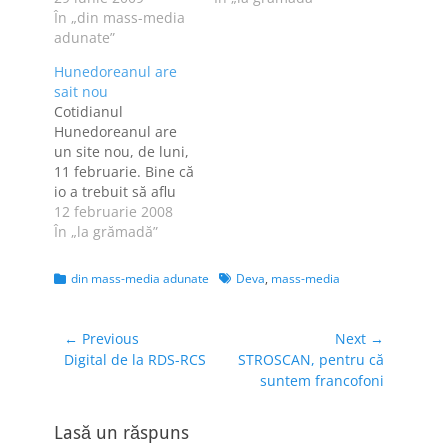
Hunedoreanul,
În „din mass-media
bătrâneţe!!!11one
editat de MediaPro
adunate”
Senzaţional? Nu, dar
[de fapt,
trebuie umplute cu
Hunedoreanul are
PubliMedia]. Ştie
ceva paginile alea...
sait nou
cineva ceva sigur?
Bravo, băieţi!
Cotidianul
UPDATE:
Hunedoreanul are
Paginademedia.ro
un site nou, de luni,
confirmă informaţia.
11 februarie. Bine că
Din păcate, toate
io a trebuit să aflu
publicaţiile locale
de la Andrei Aronet,
12 februarie 2008
ale PubliMedia
că ai mei colegi din
În „la grămadă”
rămân doar online.
presă n-au şoptit
UPDATE 2: Şi
nimic. Trecem peste
angajaţii de la
Categories
Tags
din mass-media adunate
Deva
,
mass-media
faptul că
Hunedoreanul mi-au
Hunedoreanul
confirmat că…
aparţine de
Navigare
← Previous
Next →
MediaPro - mă rog,
Previous
Next
Digital de la RDS-RCS
STROSCAN, pentru că
în
Publimedia -, care
post:
post:
suntem francofoni
articole
are în portofoliu şi
un site…
Lasă un răspuns