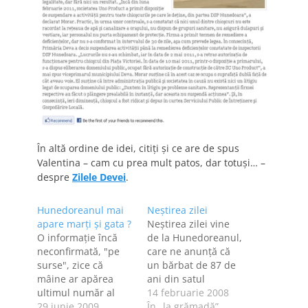
În altă ordine de idei, citiţi şi ce are de spus
Valentina – cam cu prea mult patos, dar totuşi… –
despre
Zilele Devei
.
Hunedoreanul mai
Neştirea zilei
apare marţi şi gata ?
Neştirea zilei vine
O informaţie încă
de la Hunedoreanul,
neconfirmată, "pe
care ne anunţă că
surse", zice că
un bărbat de 87 de
mâine ar apărea
ani din satul
ultimul număr al
hunedorean
14 februarie 2008
cotidianului
29 iunie 2009
Vălişoara a murit de
În „la grămadă”