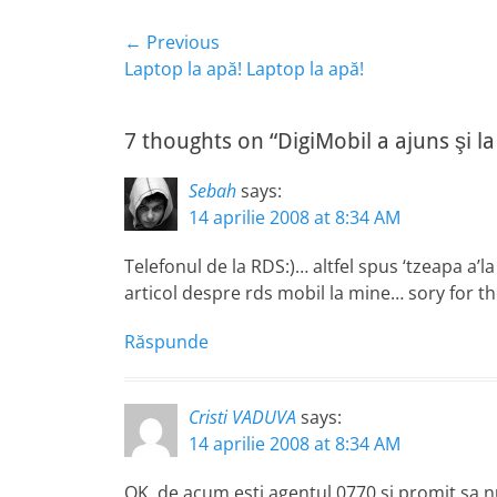
Navigare
← Previous
Previous
Laptop la apă! Laptop la apă!
în
post:
articole
7 thoughts on “DigiMobil a ajuns şi l
Sebah
says:
14 aprilie 2008 at 8:34 AM
Telefonul de la RDS:)… altfel spus ‘tzeapa a’la r
articol despre rds mobil la mine… sory for t
Răspunde
Cristi VADUVA
says:
14 aprilie 2008 at 8:34 AM
OK, de acum esti agentul 0770 si promit sa nu