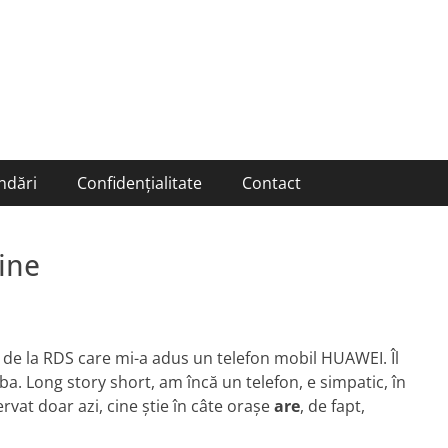
ndări
Confidențialitate
Contact
ine
 de la RDS care mi-a adus un telefon mobil HUAWEI. Îl
a. Long story short, am încă un telefon, e simpatic, în
vat doar azi, cine ştie în câte oraşe
are
, de fapt,