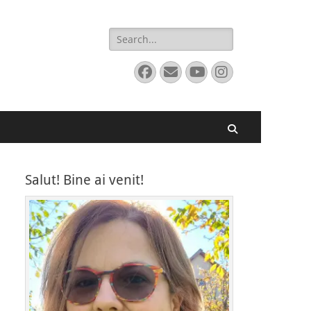
Search
for:
Facebook
Email
YouTube
Instagram
Search
Salut! Bine ai venit!