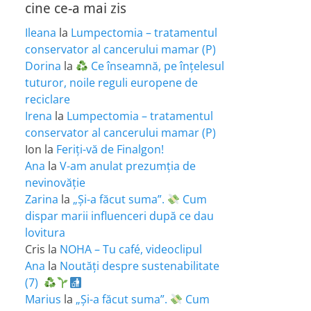
cine ce-a mai zis
Ileana
la
Lumpectomia – tratamentul
conservator al cancerului mamar (P)
Dorina
la
Ce înseamnă, pe înțelesul
tuturor, noile reguli europene de
reciclare
Irena
la
Lumpectomia – tratamentul
conservator al cancerului mamar (P)
Ion
la
Feriţi-vă de Finalgon!
Ana
la
V-am anulat prezumția de
nevinovăție
Zarina
la
„Și-a făcut suma”.
Cum
dispar marii influenceri după ce dau
lovitura
Cris
la
NOHA – Tu café, videoclipul
Ana
la
Noutăți despre sustenabilitate
(7)
Marius
la
„Și-a făcut suma”.
Cum