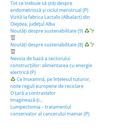
Tot ce trebuie să știți despre
endometrioză și ciclul menstrual (P)
Vizită la fabrica Lactalis (Albalact) din
Oiejdea, județul Alba
Noutăți despre sustenabilitate (9)
Noutăți despre sustenabilitate (8)
Nevoia de bază a sectorului
construcțiilor: alimentarea cu energie
electrică (P)
Ce înseamnă, pe înțelesul tuturor,
noile reguli europene de reciclare
O țară a contrastelor
Imaginează-ți…
Lumpectomia – tratamentul
conservator al cancerului mamar (P)