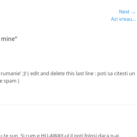
Next →
Next
Azi vreau…
post:
a mine”
umanie’ ;)! ( edit and delete this last line : poti sa citesti un
he spam )
 te sun. Si cum e HU-AWAY-ul il poti folosi daca n-ai