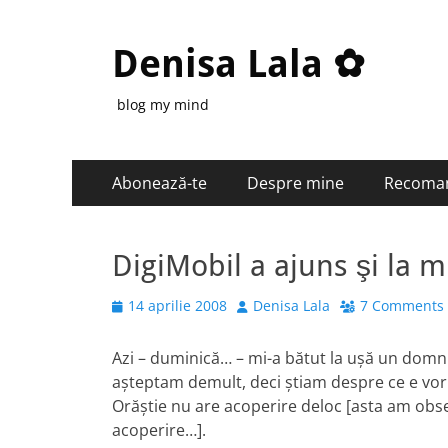
Denisa Lala ✿
blog my mind
Primary
Skip
Abonează-te
Despre mine
Recoma
to
Menu
content
DigiMobil a ajuns şi la m
Posted
Author
14 aprilie 2008
Denisa Lala
7 Comments
on
Azi – duminică… – mi-a bătut la uşă un domn
aşteptam demult, deci ştiam despre ce e vorb
Orăştie nu are acoperire deloc [asta am obser
acoperire…].