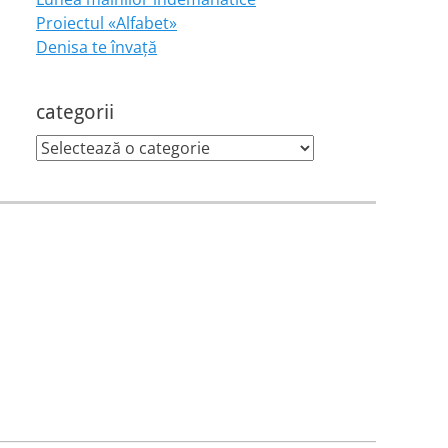
Proiectul «Alfabet»
Denisa te învaţă
categorii
categorii