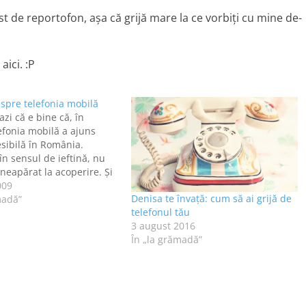
ost de reportofon, aşa că grijă mare la ce vorbiţi cu mine de-
ici. :P
espre telefonia mobilă
azi că e bine că, în
lefonia mobilă a ajuns
sibilă în România.
în sensul de ieftină, nu
 neapărat la acoperire. Şi
 seama că acum, mai ales
009
Denisa te învață: cum să ai grijă de
 portabilitatea, nu se mai
madă”
telefonul tău
rebi pe cineva "Eşti pe
3 august 2016
"…
În „la grămadă”