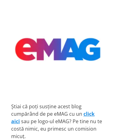
Știai că poți susține acest blog
cumpărând de pe eMAG cu un
click
aici
sau pe logo-ul eMAG? Pe tine nu te
costă nimic, eu primesc un comision
micuț.