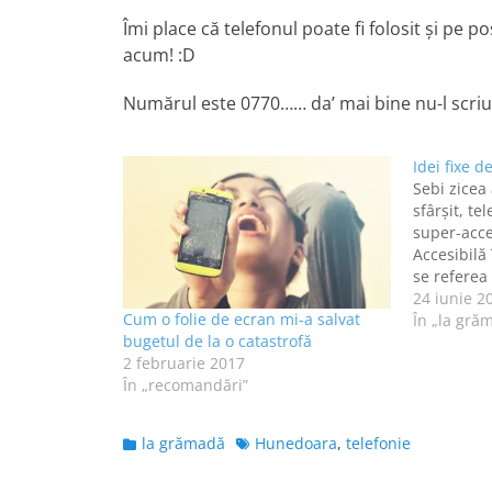
Îmi place că telefonul poate fi folosit şi pe p
acum! :D
Numărul este 0770…… da’ mai bine nu-l scriu a
Idei fixe d
Sebi zicea 
sfârşit, te
super-acce
Accesibilă 
se referea
mi-am dat
24 iunie 2
Cum o folie de ecran mi-a salvat
de când cu
În „la gră
bugetul de la o catastrofă
face să înt
2 februarie 2017
Vodafone?
În „recomandări”
Categories
Tags
la grămadă
Hunedoara
,
telefonie