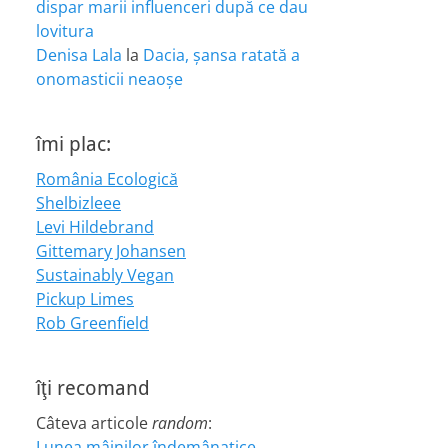
dispar marii influenceri după ce dau
lovitura
Denisa Lala
la
Dacia, șansa ratată a
onomasticii neaoșe
îmi plac:
România Ecologică
Shelbizleee
Levi Hildebrand
Gittemary Johansen
Sustainably Vegan
Pickup Limes
Rob Greenfield
îţi recomand
Câteva articole
random
:
Lunea mâinilor îndemânatice