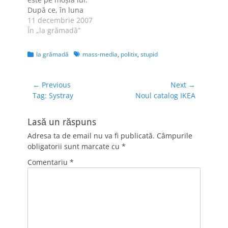
bruscaţi de
După ce, în luna
directorul teatrului.
septembrie, i-a
11 decembrie 2007
Ziariştii au obţinut
agresat pe
În „la grămadă”
toate aprobările
redactorul şef
necesare ca…
adjunct şi pe
Categories
Tags
la grămadă
mass-media
,
politix
,
stupid
fotoreporterul
cotidianului
Hunedoreanul,
Navigare
← Previous
Next →
duminică, 9
Previous
Next
Tag: Systray
Noul catalog IKEA
în
decembrie,
post:
post:
articole
directorul Teatrului
Lasă un răspuns
municipal din Deva
nu a permis accesul
Adresa ta de email nu va fi publicată.
Câmpurile
în Casa de Cultură
obligatorii sunt marcate cu
*
din Deva unui…
Comentariu
*