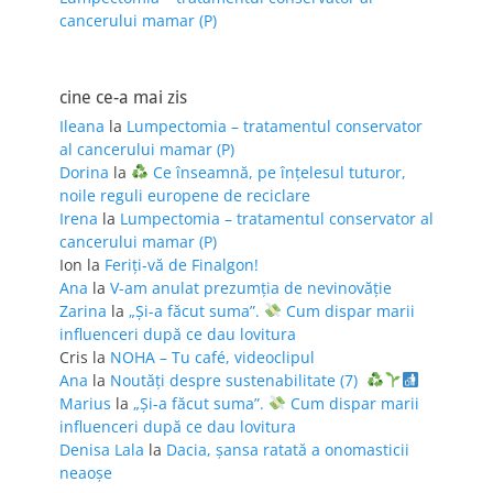
cancerului mamar (P)
cine ce-a mai zis
Ileana
la
Lumpectomia – tratamentul conservator
al cancerului mamar (P)
Dorina
la
Ce înseamnă, pe înțelesul tuturor,
noile reguli europene de reciclare
Irena
la
Lumpectomia – tratamentul conservator al
cancerului mamar (P)
Ion
la
Feriţi-vă de Finalgon!
Ana
la
V-am anulat prezumția de nevinovăție
Zarina
la
„Și-a făcut suma”.
Cum dispar marii
influenceri după ce dau lovitura
Cris
la
NOHA – Tu café, videoclipul
Ana
la
Noutăți despre sustenabilitate (7)
Marius
la
„Și-a făcut suma”.
Cum dispar marii
influenceri după ce dau lovitura
Denisa Lala
la
Dacia, șansa ratată a onomasticii
neaoșe