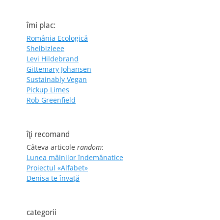
îmi plac:
România Ecologică
Shelbizleee
Levi Hildebrand
Gittemary Johansen
Sustainably Vegan
Pickup Limes
Rob Greenfield
îţi recomand
Câteva articole
random
:
Lunea mâinilor îndemânatice
Proiectul «Alfabet»
Denisa te învaţă
categorii