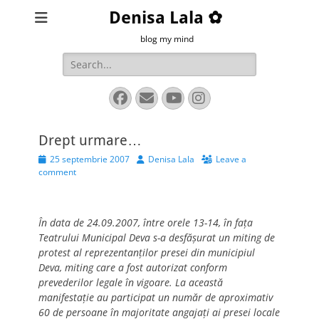
Denisa Lala ✿
blog my mind
Search
for:
Facebook
Email
YouTube
Instagram
Drept urmare…
Posted
Author
25 septembrie 2007
Denisa Lala
Leave a
on
comment
În data de 24.09.2007, între orele 13-14, în faţa
Teatrului Municipal Deva s-a desfăşurat un miting de
protest al reprezentanţilor presei din municipiul
Deva, miting care a fost autorizat conform
prevederilor legale în vigoare. La această
manifestaţie au participat un număr de aproximativ
60 de persoane în majoritate angajaţi ai presei locale