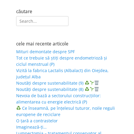
căutare
Search
for:
cele mai recente articole
Mituri demontate despre SPF
Tot ce trebuie să știți despre endometrioză și
ciclul menstrual (P)
Vizită la fabrica Lactalis (Albalact) din Oiejdea,
județul Alba
Noutăți despre sustenabilitate (9)
Noutăți despre sustenabilitate (8)
Nevoia de bază a sectorului construcțiilor:
alimentarea cu energie electrică (P)
Ce înseamnă, pe înțelesul tuturor, noile reguli
europene de reciclare
O țară a contrastelor
Imaginează-ți…
Lumpectomia – tratamentul conservator al