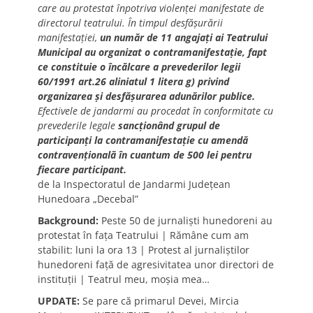
care au protestat înpotriva violenţei manifestate de
directorul teatrului. În timpul desfăşurării
manifestaţiei,
un număr de 11 angajaţi ai Teatrului
Municipal au organizat o contramanifestaţie, fapt
ce constituie o încălcare a prevederilor legii
60/1991 art.26 aliniatul 1 litera g) privind
organizarea şi desfăşurarea adunărilor publice.
Efectivele de jandarmi au procedat în conformitate cu
prevederile legale
sancţionând grupul de
participanţi la contramanifestaţie cu amendă
contravenţională în cuantum de 500 lei pentru
fiecare participant.
de la Inspectoratul de Jandarmi Judeţean
Hunedoara „Decebal”
Background:
Peste 50 de jurnalişti hunedoreni au
protestat în faţa Teatrului | Rămâne cum am
stabilit: luni la ora 13 | Protest al jurnaliştilor
hunedoreni faţă de agresivitatea unor directori de
instituţii | Teatrul meu, moşia mea…
UPDATE:
Se pare că primarul Devei, Mircia