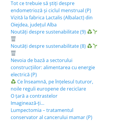
Tot ce trebuie să știți despre
endometrioză și ciclul menstrual (P)
Vizită la fabrica Lactalis (Albalact) din
Oiejdea, județul Alba
Noutăți despre sustenabilitate (9)
Noutăți despre sustenabilitate (8)
Nevoia de bază a sectorului
construcțiilor: alimentarea cu energie
electrică (P)
Ce înseamnă, pe înțelesul tuturor,
noile reguli europene de reciclare
O țară a contrastelor
Imaginează-ți…
Lumpectomia – tratamentul
conservator al cancerului mamar (P)