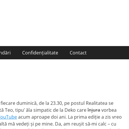
ndări
Confidențialitate
Contact
iecare duminică, de la 23.30, pe postul Realitatea se
tă Teo, tipu’ ăla simpatic de la Deko care
înjura
vorbea
YouTube
acum aproape doi ani. La prima ediţie a zis vreo
altă mă vedeţi şi pe mine. Da, am reuşit să-mi calc – cu