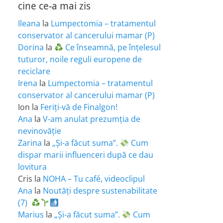
cine ce-a mai zis
Ileana
la
Lumpectomia – tratamentul
conservator al cancerului mamar (P)
Dorina
la
Ce înseamnă, pe înțelesul
tuturor, noile reguli europene de
reciclare
Irena
la
Lumpectomia – tratamentul
conservator al cancerului mamar (P)
Ion
la
Feriţi-vă de Finalgon!
Ana
la
V-am anulat prezumția de
nevinovăție
Zarina
la
„Și-a făcut suma”.
Cum
dispar marii influenceri după ce dau
lovitura
Cris
la
NOHA – Tu café, videoclipul
Ana
la
Noutăți despre sustenabilitate
(7)
Marius
la
„Și-a făcut suma”.
Cum