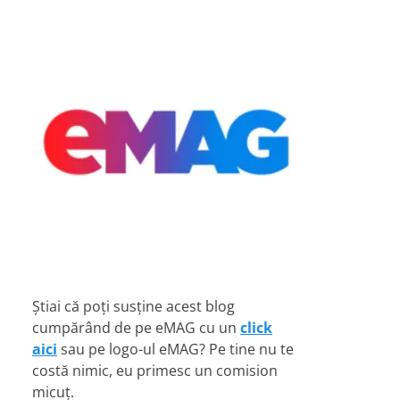
Știai că poți susține acest blog
cumpărând de pe eMAG cu un
click
aici
sau pe logo-ul eMAG? Pe tine nu te
costă nimic, eu primesc un comision
micuț.