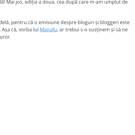
iclă! Mai jos, ediţia a doua, cea după care m-am umplut de
delă, pentru că o emisiune despre bloguri şi bloggeri este
Aşa că, vorba lui
Manafu
, ar trebui s-o susţinem şi să ne
uror.