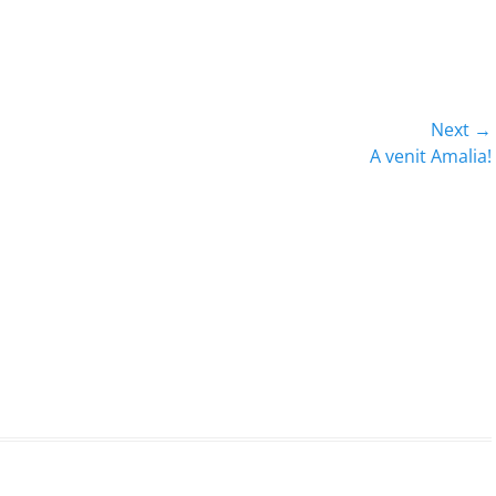
Next →
Next
A venit Amalia!
post: