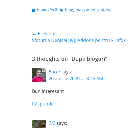
Categories
Tags
blogosferă
blog
,
mass-media
,
video
Navigare
← Previous
Previous
Sfaturile Denisei [IV]: Addons pentru Firefox
în
post:
articole
3 thoughts on “După bloguri”
Bucur
says:
20 aprilie 2009 at 8:26 AM
Bun interesant
Răspunde
2/2
says: