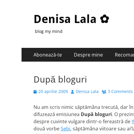
Denisa Lala ✿
blog my mind
Primary
Skip
Abonează-te
Despre mine
Recoma
to
Menu
content
După bloguri
Posted
Author
20 aprilie 2009
Denisa Lala
3 Comments
on
Nu am scris nimic săptămâna trecută, dar în f
difuzează emisiunea
După bloguri
. O prezin
despre cuvinte vulgare dintr-o fereastră de
două vorbe
Sebi
, săptămâna viitoare sau ai’l