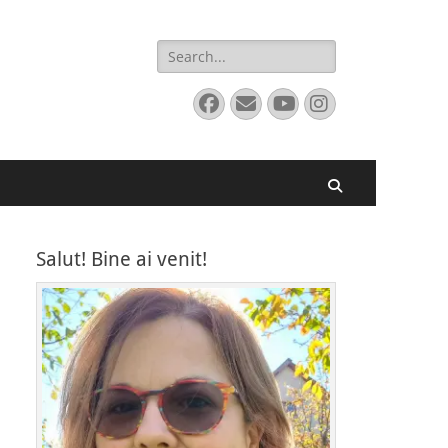
Search
for:
Facebook
Email
YouTube
Instagram
Search
Salut! Bine ai venit!