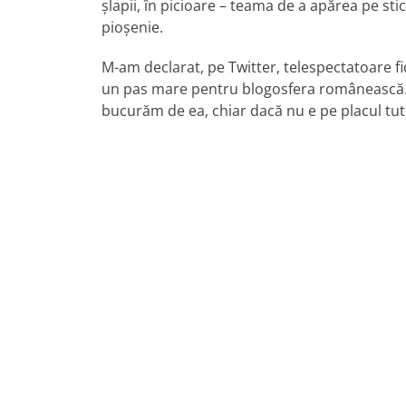
şlapii, în picioare – teama de a apărea pe st
pioşenie.
M-am declarat, pe Twitter, telespectatoare fi
un pas mare pentru blogosfera românească. 
bucurăm de ea, chiar dacă nu e pe placul tut