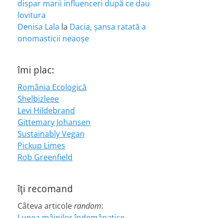
dispar marii influenceri după ce dau
lovitura
Denisa Lala
la
Dacia, șansa ratată a
onomasticii neaoșe
îmi plac:
România Ecologică
Shelbizleee
Levi Hildebrand
Gittemary Johansen
Sustainably Vegan
Pickup Limes
Rob Greenfield
îţi recomand
Câteva articole
random
:
Lunea mâinilor îndemânatice