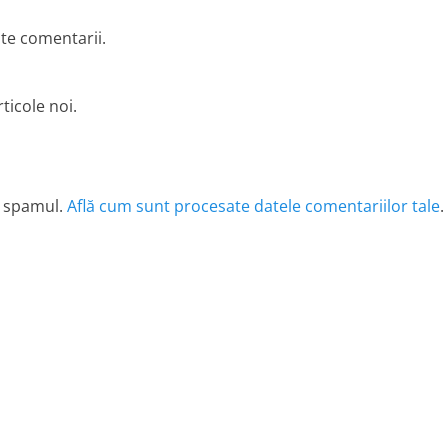
lte comentarii.
ticole noi.
e spamul.
Află cum sunt procesate datele comentariilor tale
.