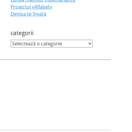
Proiectul «Alfabet»
Denisa te învaţă
categorii
categorii