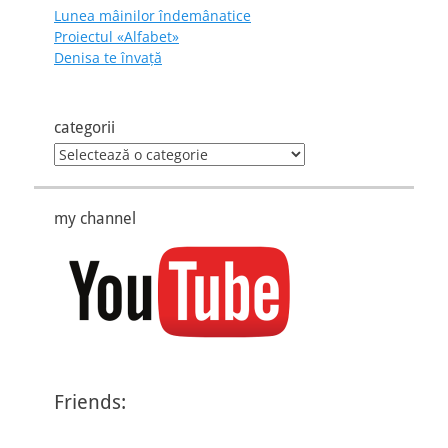
Lunea mâinilor îndemânatice
Proiectul «Alfabet»
Denisa te învaţă
categorii
categorii
my channel
Friends: