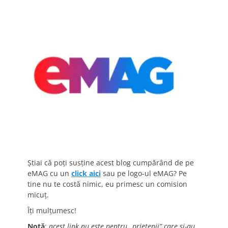
Știai că poți susține acest blog cumpărând de pe
eMAG cu un
click aici
sau pe logo-ul eMAG? Pe
tine nu te costă nimic, eu primesc un comision
micuț.
Îți mulțumesc!
Notă
:
acest link nu este pentru „prietenii” care și-au