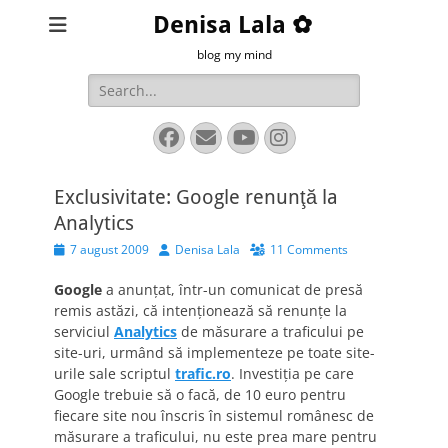
Denisa Lala ✿
blog my mind
Search
for:
Facebook
Email
YouTube
Instagram
Exclusivitate: Google renunţă la
Analytics
Posted
Author
7 august 2009
Denisa Lala
11 Comments
on
Google
a anunţat, într-un comunicat de presă
remis astăzi, că intenţionează să renunţe la
serviciul
Analytics
de măsurare a traficului pe
site-uri, urmând să implementeze pe toate site-
urile sale scriptul
trafic.ro
. Investiţia pe care
Google trebuie să o facă, de 10 euro pentru
fiecare site nou înscris în sistemul românesc de
măsurare a traficului, nu este prea mare pentru