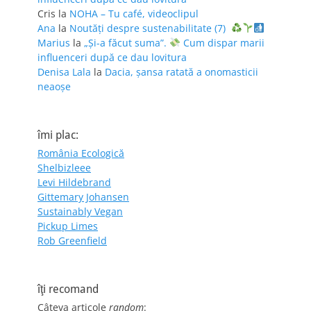
Cris
la
NOHA – Tu café, videoclipul
Ana
la
Noutăți despre sustenabilitate (7)
Marius
la
„Și-a făcut suma”.
Cum dispar marii
influenceri după ce dau lovitura
Denisa Lala
la
Dacia, șansa ratată a onomasticii
neaoșe
îmi plac:
România Ecologică
Shelbizleee
Levi Hildebrand
Gittemary Johansen
Sustainably Vegan
Pickup Limes
Rob Greenfield
îţi recomand
Câteva articole
random
: