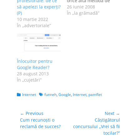
profesionale: de ce
orice altă metodă de
să apelezi la experți?
măsurare a
26 iunie 2008
(P)
traficului de pe
În „la grămadă”
10 martie 2022
Denisuca.com îmi
În „advertoriale”
spunea că am mai
mulţi vizitatori decât
îmi afişa Trafic. Am
considerat că nu
este normal să mă
mulţumesc cu
Înlocuitor pentru
firimiturile de la
Google Reader?
Trafic.ro, din…
28 august 2013
În „cujetări”
Categories
Tags
Internet
funneh
,
Google
,
Internet
,
pamflet
Navigare
← Previous
Next →
Previous
Next
Cum recunoşti o
Câştigătorul
în
post:
post:
reclamă de succes?
concursului „Vrei să fii
articole
tocilar?”