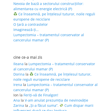
Nevoia de bază a sectorului construcțiilor:
alimentarea cu energie electrică (P)
Ce înseamnă, pe înțelesul tuturor, noile reguli
europene de reciclare
O țară a contrastelor
Imaginează-ți…
Lumpectomia – tratamentul conservator al
cancerului mamar (P)
cine ce-a mai zis
Ileana
la
Lumpectomia – tratamentul conservator
al cancerului mamar (P)
Dorina
la
Ce înseamnă, pe înțelesul tuturor,
noile reguli europene de reciclare
Irena
la
Lumpectomia – tratamentul conservator al
cancerului mamar (P)
Ion
la
Feriţi-vă de Finalgon!
Ana
la
V-am anulat prezumția de nevinovăție
Zarina
la
„Și-a făcut suma”.
Cum dispar marii
influenceri după ce dau lovitura