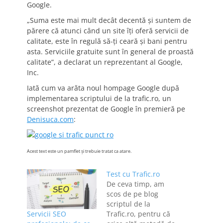
Google.
„Suma este mai mult decât decentă şi suntem de
părere că atunci când un site îţi oferă servicii de
calitate, este în regulă să-ţi ceară şi bani pentru
asta. Serviciile gratuite sunt în general de proastă
calitate”, a declarat un reprezentant al Google,
Inc.
Iată cum va arăta noul hompage Google după
implementarea scriptului de la trafic.ro, un
screenshot prezentat de Google în premieră pe
Denisuca.com
:
Acest text este un pamflet şi trebuie tratat ca atare.
Test cu Trafic.ro
De ceva timp, am
scos de pe blog
scriptul de la
Servicii SEO
Trafic.ro, pentru că