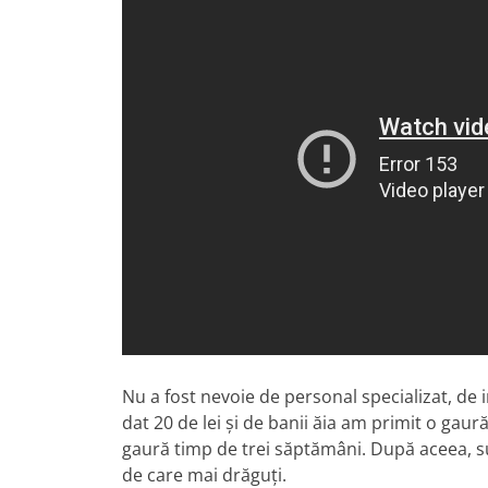
Nu a fost nevoie de personal specializat, de 
dat 20 de lei și de banii ăia am primit o gaură 
gaură timp de trei săptămâni. După aceea, sun
de care mai drăguți.