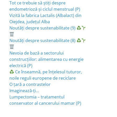
Tot ce trebuie să știți despre
endometrioză și ciclul menstrual (P)
Vizită la fabrica Lactalis (Albalact) din
Oiejdea, județul Alba
Noutăți despre sustenabilitate (9)
Noutăți despre sustenabilitate (8)
Nevoia de bază a sectorului
construcțiilor: alimentarea cu energie
electrică (P)
Ce înseamnă, pe înțelesul tuturor,
noile reguli europene de reciclare
O țară a contrastelor
Imaginează-ți…
Lumpectomia – tratamentul
conservator al cancerului mamar (P)