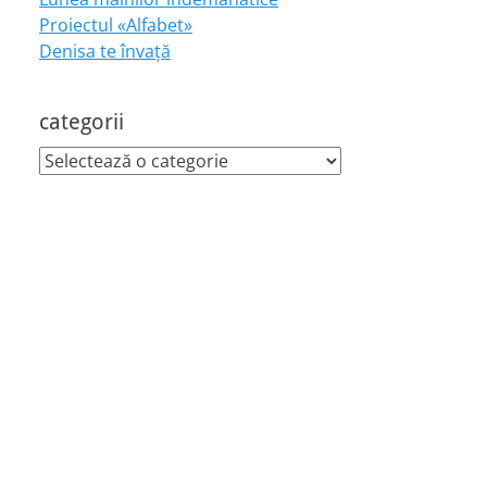
Proiectul «Alfabet»
Denisa te învaţă
categorii
categorii