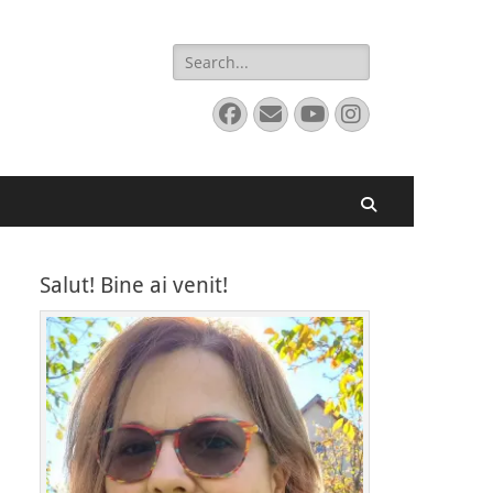
Search
for:
Facebook
Email
YouTube
Instagram
Search
Salut! Bine ai venit!