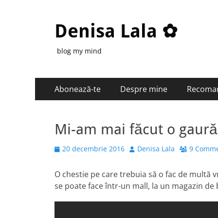
Denisa Lala ✿
blog my mind
Primary
Skip
Abonează-te
Despre mine
Recoma
to
Menu
content
Mi-am mai făcut o gaură
Posted
Author
20 decembrie 2016
Denisa Lala
9 Comme
on
O chestie pe care trebuia să o fac de multă v
se poate face într-un mall, la un magazin de 