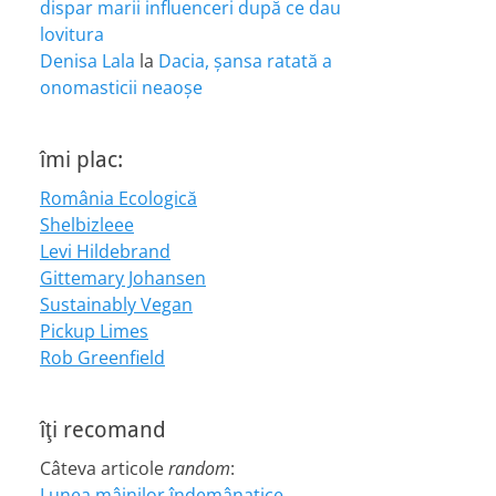
dispar marii influenceri după ce dau
lovitura
Denisa Lala
la
Dacia, șansa ratată a
onomasticii neaoșe
îmi plac:
România Ecologică
Shelbizleee
Levi Hildebrand
Gittemary Johansen
Sustainably Vegan
Pickup Limes
Rob Greenfield
îţi recomand
Câteva articole
random
:
Lunea mâinilor îndemânatice