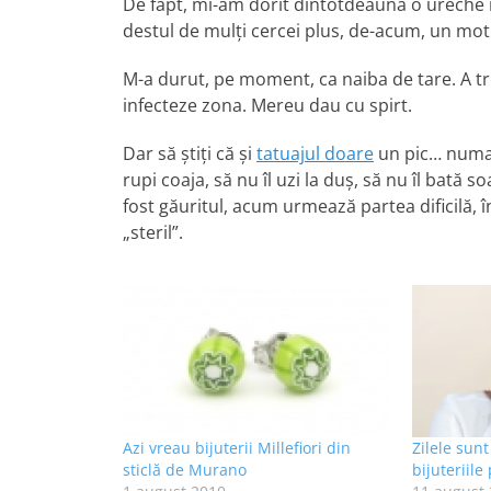
De fapt, mi-am dorit dintotdeauna o ureche 
destul de mulți cercei plus, de-acum, un mo
M-a durut, pe moment, ca naiba de tare. A tr
infecteze zona. Mereu dau cu spirt.
Dar să știți că și
tatuajul doare
un pic… numai 
rupi coaja, să nu îl uzi la duș, să nu îl bată 
fost găuritul, acum urmează partea dificilă, î
„steril”.
Azi vreau bijuterii Millefiori din
Zilele sun
sticlă de Murano
bijuteriile 