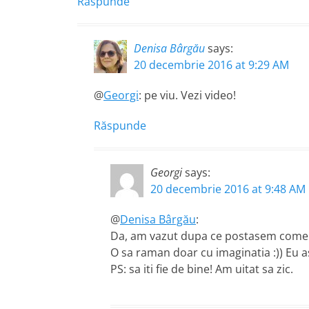
Răspunde
Denisa Bârgău
says:
20 decembrie 2016 at 9:29 AM
@
Georgi
: pe viu. Vezi video!
Răspunde
Georgi
says:
20 decembrie 2016 at 9:48 AM
@
Denisa Bârgău
:
Da, am vazut dupa ce postasem comen
O sa raman doar cu imaginatia :)) Eu asa
PS: sa iti fie de bine! Am uitat sa zic.