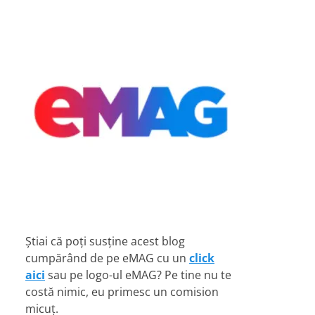
Știai că poți susține acest blog
cumpărând de pe eMAG cu un
click
aici
sau pe logo-ul eMAG? Pe tine nu te
costă nimic, eu primesc un comision
micuț.