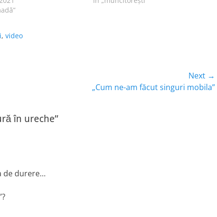
 2021
În „muncitoreşti”
madă”
i
,
video
Next →
Next
„Cum ne-am făcut singuri mobila”
post:
ră în ureche”
ica de durere…
”?