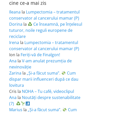
cine ce-a mai zis
Ileana
la
Lumpectomia – tratamentul
conservator al cancerului mamar (P)
Dorina
la
Ce înseamnă, pe înțelesul
tuturor, noile reguli europene de
reciclare
Irena
la
Lumpectomia – tratamentul
conservator al cancerului mamar (P)
Ion
la
Feriţi-vă de Finalgon!
Ana
la
V-am anulat prezumția de
nevinovăție
Zarina
la
„Și-a făcut suma”.
Cum
dispar marii influenceri după ce dau
lovitura
Cris
la
NOHA – Tu café, videoclipul
Ana
la
Noutăți despre sustenabilitate
(7)
Marius
la
„Și-a făcut suma”.
Cum