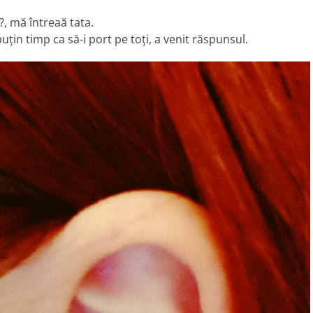
?, mă întreaă tata.
țin timp ca să-i port pe toți, a venit răspunsul.