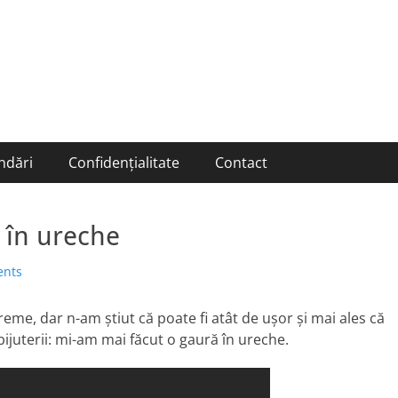
ndări
Confidențialitate
Contact
 în ureche
nts
reme, dar n-am știut că poate fi atât de ușor și mai ales că
bijuterii: mi-am mai făcut o gaură în ureche.