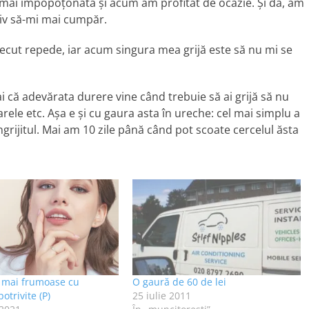
mai împopoțonată și acum am profitat de ocazie. Și da, am
tiv să-mi mai cumpăr.
ecut repede, iar acum singura mea grijă este să nu mi se
că adevărata durere vine când trebuie să ai grijă să nu
soarele etc. Așa e și cu gaura asta în ureche: cel mai simplu a
ngrijitul. Mai am 10 zile până când pot scoate cercelul ăsta
t mai frumoase cu
O gaură de 60 de lei
potrivite (P)
25 iulie 2011