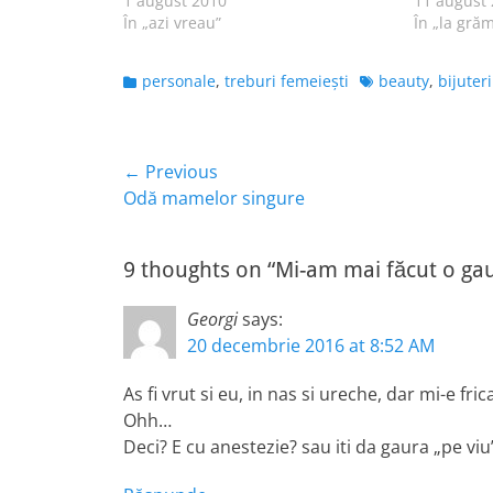
1 august 2010
11 august
În „azi vreau”
În „la gră
Categories
Tags
personale
,
treburi femeieşti
beauty
,
bijuteri
Navigare
← Previous
Previous
Odă mamelor singure
în
post:
articole
9 thoughts on “Mi-am mai făcut o gau
Georgi
says:
20 decembrie 2016 at 8:52 AM
As fi vrut si eu, in nas si ureche, dar mi-e fr
Ohh…
Deci? E cu anestezie? sau iti da gaura „pe viu