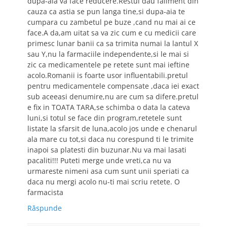
dupa-aia va face reducere.Restul dau faliment din
cauza ca astia se pun langa tine,si dupa-aia te
cumpara cu zambetul pe buze ,cand nu mai ai ce
face.A da,am uitat sa va zic cum e cu medicii care
primesc lunar banii ca sa trimita numai la lantul X
sau Y,nu la farmaciile independente,si le mai si
zic ca medicamentele pe retete sunt mai ieftine
acolo.Romanii is foarte usor influentabili.pretul
pentru medicamentele compensate ,daca iei exact
sub aceeasi denumire,nu are cum sa difere.pretul
e fix in TOATA TARA,se schimba o data la cateva
luni,si totul se face din program,retetele sunt
listate la sfarsit de luna,acolo jos unde e chenarul
ala mare cu tot,si daca nu corespund ti le trimite
inapoi sa platesti din buzunar.Nu va mai lasati
pacaliti!!! Puteti merge unde vreti,ca nu va
urmareste nimeni asa cum sunt unii speriati ca
daca nu mergi acolo nu-ti mai scriu retete. O
farmacista
Răspunde