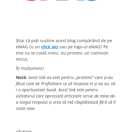
Știai că poți susține acest blog cumpărând de pe
eMAG cu un
click aici
sau pe logo-ul eMAG? Pe
tine nu te costă nimic, eu primesc un comision
micuț.
Îți mulțumesc!
Notă
:
acest link nu este pentru „prietenii” care și-au
făcut cont de Profitshare ca să încaseze ei și nu eu, că-
i o oportunitate bună. Acest link este pentru
vizitatorul care apreciază articolele scrise de mine de-
a lungul timpului și vrea să mă răsplătească fără să îl
coste ceva.
căutare