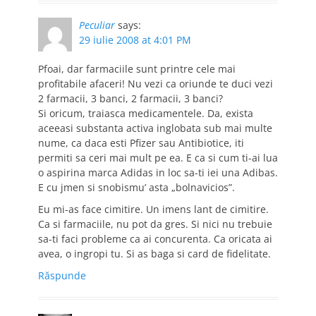
Peculiar
says:
29 iulie 2008 at 4:01 PM
Pfoai, dar farmaciile sunt printre cele mai
profitabile afaceri! Nu vezi ca oriunde te duci vezi
2 farmacii, 3 banci, 2 farmacii, 3 banci?
Si oricum, traiasca medicamentele. Da, exista
aceeasi substanta activa inglobata sub mai multe
nume, ca daca esti Pfizer sau Antibiotice, iti
permiti sa ceri mai mult pe ea. E ca si cum ti-ai lua
o aspirina marca Adidas in loc sa-ti iei una Adibas.
E cu jmen si snobismu’ asta „bolnavicios”.
Eu mi-as face cimitire. Un imens lant de cimitire.
Ca si farmaciile, nu pot da gres. Si nici nu trebuie
sa-ti faci probleme ca ai concurenta. Ca oricata ai
avea, o ingropi tu. Si as baga si card de fidelitate.
Răspunde