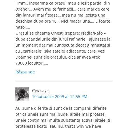
Hmm.. Inseamna ca orasul meu e iesit partial din
„trend”… Avem multe farmacii… care mai de care
din lanturi mai fitoase… Insa nu mai exista una
deschisa dupa ora 10… Nici macar una…. E foarte
nasol….
Orasul se cheama Onesti (repere: Nadia/Rafo –
dupa scandalurile din jurul rafinariei, ajunsese la
un moment dat mai cunoscuta decat gimnasta) si
cu „cartierele” (aka satele) adiacente, care, vezi
Doamne, sunt ale orasului, cica ar avea vreo
70000 locuitori….
Răspunde
Geo
says:
10 ianuarie 2009 at 12:55 PM
Au nume diferite si sunt de la companii diferite
ptr ca unele sunt mai bune, altele mai proaste,
unele contin mai multa substanta activa, altele iti
protejeaza ficatul sau nu, that’s why we have