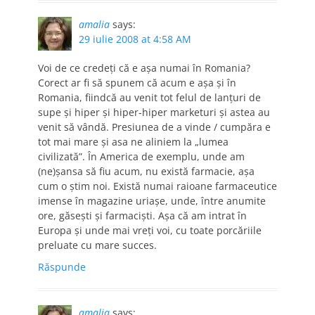
amalia
says:
29 iulie 2008 at 4:58 AM
Voi de ce credeţi că e aşa numai în Romania?
Corect ar fi să spunem că acum e aşa şi în
Romania, fiindcă au venit tot felul de lanţuri de
supe şi hiper şi hiper-hiper marketuri şi astea au
venit să vândă. Presiunea de a vinde / cumpăra e
tot mai mare şi asa ne aliniem la „lumea
civilizată”. În America de exemplu, unde am
(ne)şansa să fiu acum, nu există farmacie, aşa
cum o ştim noi. Există numai raioane farmaceutice
imense în magazine uriaşe, unde, între anumite
ore, găseşti şi farmacişti. Aşa că am intrat în
Europa şi unde mai vreţi voi, cu toate porcăriile
preluate cu mare succes.
Răspunde
amalia
says: