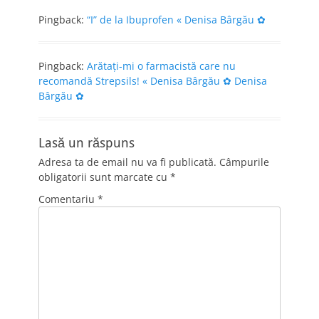
Pingback:
“I” de la Ibuprofen « Denisa Bârgău ✿
Pingback:
Arătaţi-mi o farmacistă care nu
recomandă Strepsils! « Denisa Bârgău ✿ Denisa
Bârgău ✿
Lasă un răspuns
Adresa ta de email nu va fi publicată.
Câmpurile
obligatorii sunt marcate cu
*
Comentariu
*