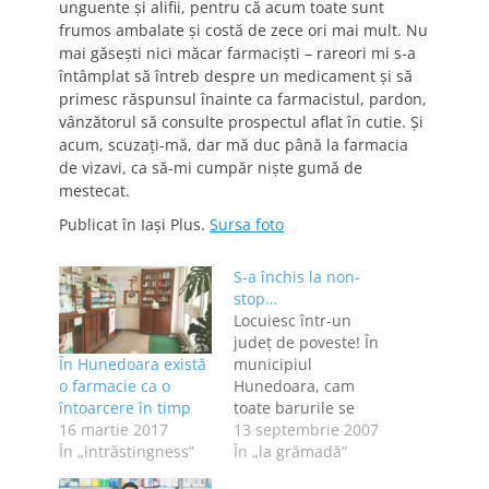
unguente şi alifii, pentru că acum toate sunt
frumos ambalate şi costă de zece ori mai mult. Nu
mai găseşti nici măcar farmacişti – rareori mi s-a
întâmplat să întreb despre un medicament şi să
primesc răspunsul înainte ca farmacistul, pardon,
vânzătorul să consulte prospectul aflat în cutie. Şi
acum, scuzaţi-mă, dar mă duc până la farmacia
de vizavi, ca să-mi cumpăr nişte gumă de
mestecat.
Publicat în Iaşi Plus.
Sursa foto
S-a închis la non-
stop…
Locuiesc într-un
judeţ de poveste! În
În Hunedoara există
municipiul
o farmacie ca o
Hunedoara, cam
întoarcere în timp
toate barurile se
16 martie 2017
închid pe la ora 23,
13 septembrie 2007
În „intrăstingness”
ca să nu fie
În „la grămadă”
deranjaţi blocatarii,