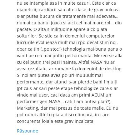
nu se intampla asa in multe cazuri. Este clar ca
diabeticii, cardiacii sau alte clase de grav bolnavi
s-ar putea bucura de tratamente mai adecvate…
numai ca banul joaca si aici cel mai mare rol… din
pacate. O alta similitudine apare aici: piata
softurilor. Se stie ca in domeniul computerelor
lucrurile evolueaza mult mai rpd decat stim noi,
doar ca tin („pe stoc”) tehnologia mai buna pana o
vand pe cea mai putin performanta. Mereu se afla
cu cel putin trei pasi inainte. Altfel NASA nu ar
avea rezultate, ar ramane la domeniul de desktop.
Si noi am putea avea pc-uri muuuult mai
performante, dar atunci s-ar pierde bani f multi
(pt ca s-ar sari peste etape tehnologice care s-ar
vinde mai usor, caci daca am primi ACUM un
performer gen NASA… cati l-am putea plati?).
Marketing, dar mai presus de toate mafie. Eu nu
pot numi altfel o piata discretionara, in care
concurenta loiala este grav incalcata
Răspunde