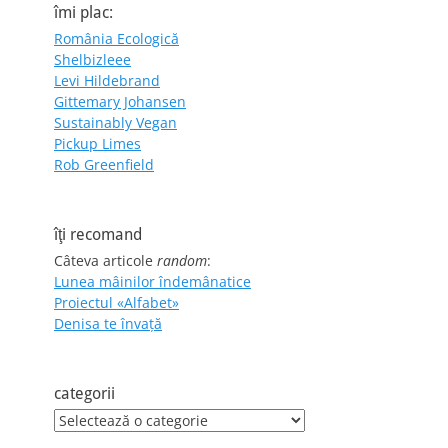
îmi plac:
România Ecologică
Shelbizleee
Levi Hildebrand
Gittemary Johansen
Sustainably Vegan
Pickup Limes
Rob Greenfield
îţi recomand
Câteva articole
random
:
Lunea mâinilor îndemânatice
Proiectul «Alfabet»
Denisa te învaţă
categorii
categorii