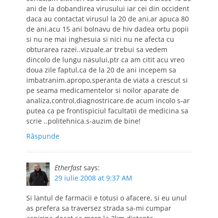
ani de la dobandirea virusului iar cei din occident
daca au contactat virusul la 20 de ani,ar apuca 80
de ani.acu 15 ani bolnavu de hiv dadea ortu popii
si nu ne mai inghesuia si nici nu ne afecta cu
obturarea razei..vizuale.ar trebui sa vedem
dincolo de lungu nasului,ptr ca am citit acu vreo
doua zile faptul,ca de la 20 de ani incepem sa
imbatranim.apropo,speranta de viata a crescut si
pe seama medicamentelor si noilor aparate de
analiza,control,diagnostricare.de acum incolo s-ar
putea ca pe frontispiciul facultatii de medicina sa
scrie ..politehnica.s-auzim de bine!
Răspunde
Etherfast
says:
29 iulie 2008 at 9:37 AM
Si lantul de farmacii e totusi o afacere, si eu unul
as prefera sa traversez strada sa-mi cumpar