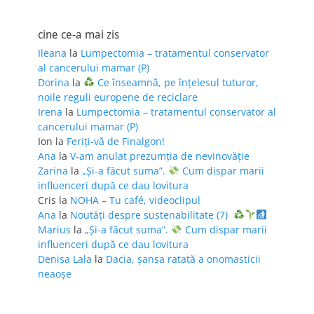
cine ce-a mai zis
Ileana
la
Lumpectomia – tratamentul conservator
al cancerului mamar (P)
Dorina
la
Ce înseamnă, pe înțelesul tuturor,
noile reguli europene de reciclare
Irena
la
Lumpectomia – tratamentul conservator al
cancerului mamar (P)
Ion
la
Feriţi-vă de Finalgon!
Ana
la
V-am anulat prezumția de nevinovăție
Zarina
la
„Și-a făcut suma”.
Cum dispar marii
influenceri după ce dau lovitura
Cris
la
NOHA – Tu café, videoclipul
Ana
la
Noutăți despre sustenabilitate (7)
Marius
la
„Și-a făcut suma”.
Cum dispar marii
influenceri după ce dau lovitura
Denisa Lala
la
Dacia, șansa ratată a onomasticii
neaoșe