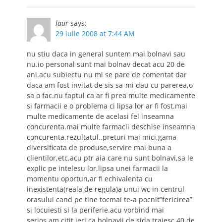
laur
says:
29 iulie 2008 at 7:44 AM
nu stiu daca in general suntem mai bolnavi sau
nu.io personal sunt mai bolnav decat acu 20 de
ani.acu subiectu nu mi se pare de comentat dar
daca am fost invitat de sis sa-mi dau cu parerea,o
sa o fac.nu faptul ca ar fi prea multe medicamente
si farmacii e o problema ci lipsa lor ar fi fost.mai
multe medicamente de acelasi fel inseamna
concurenta.mai multe farmacii deschise inseamna
concurenta,rezultatul..preturi mai mici,gama
diversificata de produse,servire mai buna a
clientilor,etc.acu ptr aia care nu sunt bolnavi,sa le
explic pe intelesu lor,lipsa unei farmacii la
momentu oportun,ar fi echivalenta cu
inexistenta(reala de regula)a unui wc in centrul
orasului cand pe tine tocmai te-a pocnit”fericirea”
si locuiesti si la periferie.acu vorbind mai
serios,am citit ieri ca bolnavii de sida traiesc 40 de