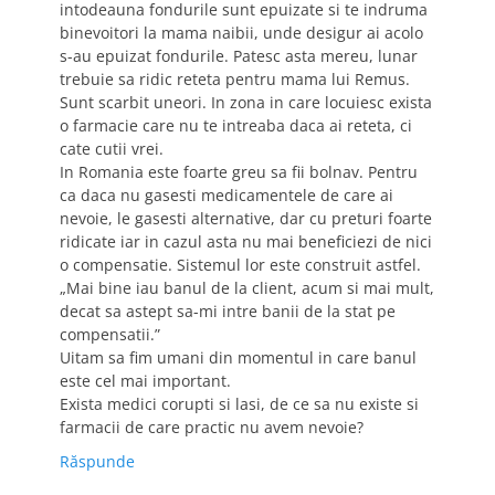
intodeauna fondurile sunt epuizate si te indruma
binevoitori la mama naibii, unde desigur ai acolo
s-au epuizat fondurile. Patesc asta mereu, lunar
trebuie sa ridic reteta pentru mama lui Remus.
Sunt scarbit uneori. In zona in care locuiesc exista
o farmacie care nu te intreaba daca ai reteta, ci
cate cutii vrei.
In Romania este foarte greu sa fii bolnav. Pentru
ca daca nu gasesti medicamentele de care ai
nevoie, le gasesti alternative, dar cu preturi foarte
ridicate iar in cazul asta nu mai beneficiezi de nici
o compensatie. Sistemul lor este construit astfel.
„Mai bine iau banul de la client, acum si mai mult,
decat sa astept sa-mi intre banii de la stat pe
compensatii.”
Uitam sa fim umani din momentul in care banul
este cel mai important.
Exista medici corupti si lasi, de ce sa nu existe si
farmacii de care practic nu avem nevoie?
Răspunde