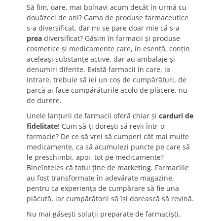
Să fim, oare, mai bolnavi acum decât în urmă cu
douăzeci de ani? Gama de produse farmaceutice
s-a diversificat, dar mi se pare doar mie că s-a
prea
diversificat? Găsim în farmacii şi produse
cosmetice şi medicamente care, în esenţă, conţin
aceleaşi substanţe active, dar au ambalaje şi
denumiri diferite. Există farmacii în care, la
intrare, trebuie să iei un coş de cumpărături, de
parcă ai face cumpărăturile acolo de plăcere, nu
de durere.
Unele lanţurii de farmacii oferă chiar şi
carduri de
fidelitate
! Cum să-ţi doreşti să revii într-o
farmacie? De ce să vrei să cumperi cât mai multe
medicamente, ca să acumulezi puncte pe care să
le preschimbi, apoi, tot pe medicamente?
Bineînţeles că totul ţine de marketing. Farmaciile
au fost transformate în adevărate magazine,
pentru ca experienţa de cumpărare să fie una
plăcută, iar cumpărătorii să îşi dorească să revină.
Nu mai găseşti soluţii preparate de farmacişti,