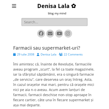
Denisa Lala ✿
blog my mind
Search
for:
Facebook
Email
YouTube
Instagram
Farmacii sau supermarket-uri?
Posted
Author
29 iulie 2008
Denisa Lala
22 Comments
on
Îmi amintesc că, înainte de Revoluţie, farmaciile
aveau program „scurt”, la fel ca toate magazinele,
iar la sfârşitul săptămânii, era o singură farmacie
„de serviciu”, care deservea un oraş întreg. Asta,
în cazul oraşelor mai mari, pentru că oraşele mici
nici pe aia n-o aveau. Acum avem lanţuri de
farmacii, farmacii deschise non-stop aproape în
fiecare cartier, câte una în fiecare supermarket şi
aşa mai departe.