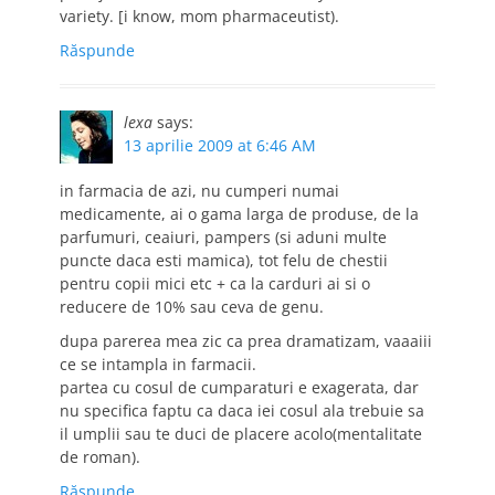
variety. [i know, mom pharmaceutist).
Răspunde
lexa
says:
13 aprilie 2009 at 6:46 AM
in farmacia de azi, nu cumperi numai
medicamente, ai o gama larga de produse, de la
parfumuri, ceaiuri, pampers (si aduni multe
puncte daca esti mamica), tot felu de chestii
pentru copii mici etc + ca la carduri ai si o
reducere de 10% sau ceva de genu.
dupa parerea mea zic ca prea dramatizam, vaaaiii
ce se intampla in farmacii.
partea cu cosul de cumparaturi e exagerata, dar
nu specifica faptu ca daca iei cosul ala trebuie sa
il umplii sau te duci de placere acolo(mentalitate
de roman).
Răspunde