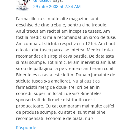
Ghiocel07
says:
29 iulie 2008 at 7:34 AM
Farmaciile ca si multe alte magazine sunt
deschise de cine trebuie, pentru cine trebuie.
Anul trecut am racit si am incept sa tusesc. Am
fost la medic si mi-a recomandat un sirop de tuse.
Am cumparat sticluta respctiva cu 12 lei. Am baut-
o toata, dar tusea parca se intetea. Medicul mi-a
recomandat alt sirop si ceva pastile. De data asta
si mai scumpe. Tot nimic. M-am inervat si am luat
sirop de patlagina ca pe vremea cand eram copil.
Binenteles ca asta este ieftin. Dupa o jumatate de
sticluta tusea s-a ameliorat. Nu ai auzit ca
farmacistii merg de doua- trei ori pe an in
concedii super, in locatii de vis? Binenteles
sponsorizati de firmele distribuitoare si
producatoare. Cu cat cumparam mai multe astfel
de produse scumpe, cu atat ei sunt mai bine
recompensati. Economie de piata, nu ?
Răspunde