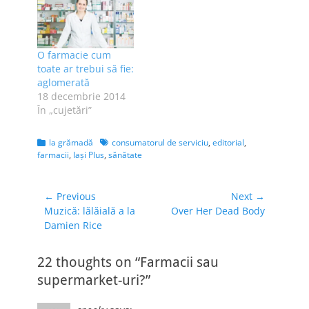
iar după ora 22 nu
mai poţi cumpăra
băuturi alcoolice nici
măcar de la
O farmacie cum
chioşcurile deschise
toate ar trebui să fie:
non-stop. În Deva,
aglomerată
dacă dă boala peste
18 decembrie 2014
tine în puterea
În „cujetări”
nopţii…
Categories
Tags
la grămadă
consumatorul de serviciu
,
editorial
,
farmacii
,
Iaşi Plus
,
sănătate
Navigare
← Previous
Next →
Previous
Next
Muzică: lălăială a la
Over Her Dead Body
în
post:
post:
Damien Rice
articole
22 thoughts on “Farmacii sau
supermarket-uri?”