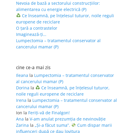
Nevoia de bază a sectorului construcțiilor:
alimentarea cu energie electrică (P)
Ce înseamnă, pe înțelesul tuturor, noile reguli
europene de reciclare
O țară a contrastelor
Imaginează-ți…
Lumpectomia – tratamentul conservator al
cancerului mamar (P)
cine ce-a mai zis
Ileana
la
Lumpectomia – tratamentul conservator
al cancerului mamar (P)
Dorina
la
Ce înseamnă, pe înțelesul tuturor,
noile reguli europene de reciclare
Irena
la
Lumpectomia – tratamentul conservator al
cancerului mamar (P)
Ion
la
Feriţi-vă de Finalgon!
Ana
la
V-am anulat prezumția de nevinovăție
Zarina
la
„Și-a făcut suma”.
Cum dispar marii
influenceri după ce dau lovitura