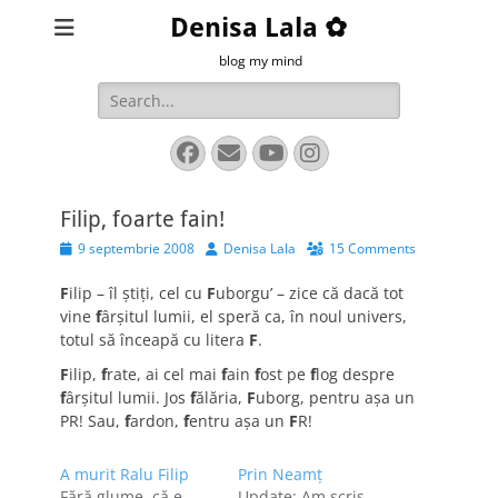
Denisa Lala ✿
blog my mind
Search
for:
Facebook
Email
YouTube
Instagram
Filip, foarte fain!
Posted
Author
9 septembrie 2008
Denisa Lala
15 Comments
on
F
ilip – îl ştiţi, cel cu
F
uborgu’ – zice că dacă tot
vine
f
ârşitul lumii, el speră ca, în noul univers,
totul să înceapă cu litera
F
.
F
ilip,
f
rate, ai cel mai
f
ain
f
ost pe
f
log despre
f
ârşitul lumii. Jos
f
ălăria,
F
uborg, pentru aşa un
PR! Sau,
f
ardon,
f
entru aşa un
F
R!
A murit Ralu Filip
Prin Neamţ
Fără glume, că e
Update: Am scris