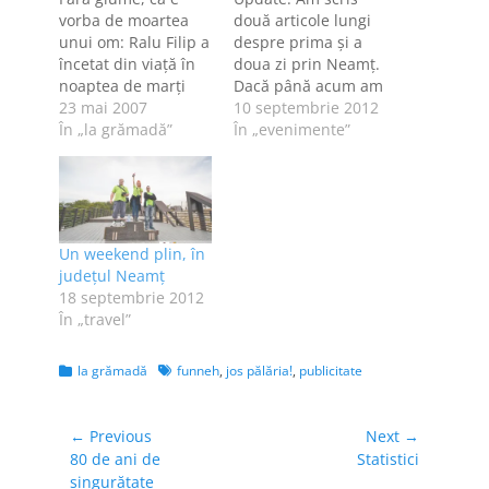
vorba de moartea
două articole lungi
unui om: Ralu Filip a
despre prima şi a
încetat din viaţă în
doua zi prin Neamţ.
noaptea de marţi
Dacă până acum am
spre miercuri, în
23 mai 2007
fost
10 septembrie 2012
urma unui infarct.
În „la grămadă”
#PrinBucureştiulMe
În „evenimente”
Avea 47 de ani şi era
u şi #PrinSibiulMeu,
preşedintele
mă aşteptam ca
Consiliului Naţional
toate aceste excursii
al Audiovizualului.
pentru bloggeri să
Hai, că nu mă pot
se numească la fel.
Un weekend plin, în
abţine: oare ce-or
Numai că Toma
judeţul Neamţ
zice Paraziţii?
Nicolau şi Alex Filip
18 septembrie 2012
s-or fi gândit că
În „travel”
"Prin Neamţul meu"
sună ciudat, aşa că
i-au…
Categories
Tags
la grămadă
funneh
,
jos pălăria!
,
publicitate
Navigare
← Previous
Next →
Previous
Next
80 de ani de
Statistici
în
post:
post:
singurătate