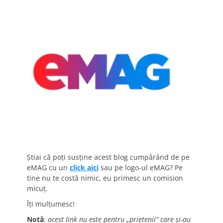
Știai că poți susține acest blog cumpărând de pe
eMAG cu un
click aici
sau pe logo-ul eMAG? Pe
tine nu te costă nimic, eu primesc un comision
micuț.
Îți mulțumesc!
Notă
:
acest link nu este pentru „prietenii” care și-au