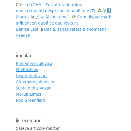
Cris
la
NOHA – Tu café, videoclipul
Ana
la
Noutăți despre sustenabilitate (7)
Marius
la
„Și-a făcut suma”.
Cum dispar marii
influenceri după ce dau lovitura
Denisa Lala
la
Dacia, șansa ratată a onomasticii
neaoșe
îmi plac:
România Ecologică
Shelbizleee
Levi Hildebrand
Gittemary Johansen
Sustainably Vegan
Pickup Limes
Rob Greenfield
îţi recomand
Câteva articole
random
: