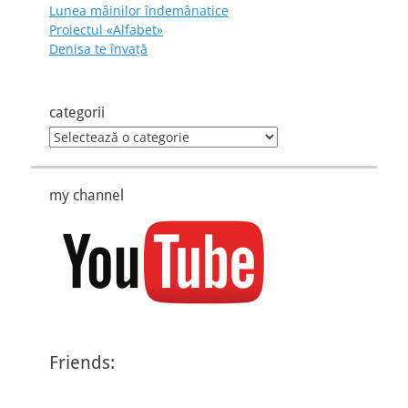
Lunea mâinilor îndemânatice
Proiectul «Alfabet»
Denisa te învaţă
categorii
categorii
my channel
Friends: