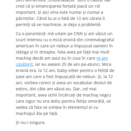
cred că şi emanciparea forţată joacă un rol
important. Şi aici vina este numai şi numai a
părinţilor. Când tu ai o fată de 12 ani căreia îi
permiţi să se machieze, ai deja o problemă.
Ca o paranteză: mă uitam pe CNN şi am văzut un
scurt interviu cu o mică eroină din cinematograful
american în care un nebun a împuşcat oameni în
stânga şi în dreapta. Fata avea pe faţă mai mult
machiaj decât am avut eu în ziua în care
m-am
căsătorit
, iar eu aveam 25 de ani pe-atunci. Mica
eroină era, la 12 ani, baby-sitter pentru o fetiţă de
şase ani care a fost împuşcată de nebun. Şi, la 12
ani, vorbea corect şi avea un vocabular destul de
extins, din câte am văzut eu. Dar, cel mai
important, avea ochii încărcaţi de machiaj negru
care sigur nu era doliu pentru fetiţa omorâtă, se
vedea că fata se simţea în elementul ei cu
machiajul ăla pe faţă.
Şi nu-i singura.