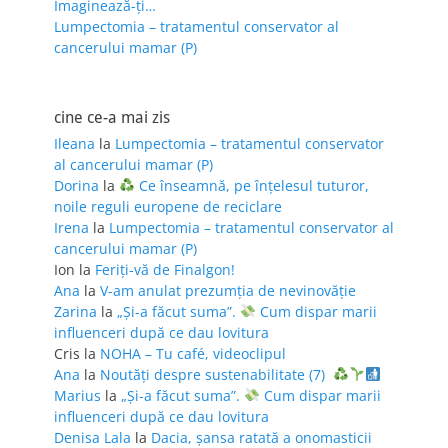
Imaginează-ți…
Lumpectomia – tratamentul conservator al
cancerului mamar (P)
cine ce-a mai zis
Ileana
la
Lumpectomia – tratamentul conservator
al cancerului mamar (P)
Dorina
la
Ce înseamnă, pe înțelesul tuturor,
noile reguli europene de reciclare
Irena
la
Lumpectomia – tratamentul conservator al
cancerului mamar (P)
Ion
la
Feriţi-vă de Finalgon!
Ana
la
V-am anulat prezumția de nevinovăție
Zarina
la
„Și-a făcut suma”.
Cum dispar marii
influenceri după ce dau lovitura
Cris
la
NOHA – Tu café, videoclipul
Ana
la
Noutăți despre sustenabilitate (7)
Marius
la
„Și-a făcut suma”.
Cum dispar marii
influenceri după ce dau lovitura
Denisa Lala
la
Dacia, șansa ratată a onomasticii