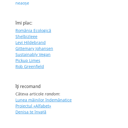
neaoșe
îmi plac:
România Ecologică
Shelbizleee
Levi Hildebrand
Gittemary Johansen
Sustainably Vegan
Pickup Limes
Rob Greenfield
îţi recomand
Câteva articole
random
:
Lunea mâinilor îndemânatice
Proiectul «Alfabet»
Denisa te învaţă