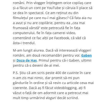
români. Prin vlogger înţelegem orice copilaş care
şi-a făcut un cont pe YouTube şi căruia îi place să
se dea în spectacol. Ce am reţinut eu din
filmuleţul pe care nu-l mai găsesc? Că fata aia nu
a avut şi nu are copilărie, pentru ea „cea mai
frumoasă vârstă” este petrecută fie în faţa
computerului, fie în faţa camerei video,
comentând ce fac alţii pe Facebook, că văd că
ăsta-i trendul.
M-am lungit aiurea. Dacă vă interesează vloggeri
români, am două recomandări pentru voi:
Gaben
şi
Doza de Haş
. Primul pentru că-i Gaben, ultimii
pentru că-s deveni de-ai mei.
P.S. Ştiu că am scris peste 400 de cuvinte în care
n-am zis mai nimic, dar promit să-mi pun
gândurile în ordine şi să revin cu articole ceva mai
coerente. Dacă aş fi făcut videoblogging, aţi fi
văzut o faţă de om adormit care a petrecut mai
mult timp urmărind
vloguri
decât scriind.