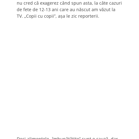
nu cred că exagerez când spun asta, la câte cazuri
de fete de 12-13 ani care au născut am văzut la
TV. „Copii cu copii”, aşa le zic reporterii.
Deci alimentele „îmbunătăţite” sunt o cauză, dar