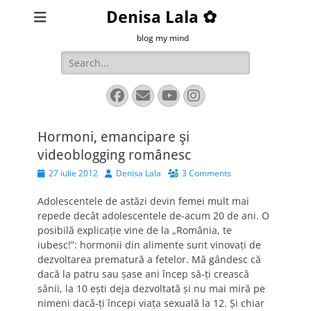
Denisa Lala ✿
blog my mind
Search
for:
Facebook
Email
YouTube
Instagram
Hormoni, emancipare şi
videoblogging românesc
Posted
Author
27 iulie 2012
Denisa Lala
3 Comments
on
Adolescentele de astăzi devin femei mult mai
repede decât adolescentele de-acum 20 de ani. O
posibilă explicaţie vine de la „România, te
iubesc!”: hormonii din alimente sunt vinovaţi de
dezvoltarea prematură a fetelor. Mă gândesc că
dacă la patru sau şase ani încep să-ţi crească
sânii, la 10 eşti deja dezvoltată şi nu mai miră pe
nimeni dacă-ţi începi viaţa sexuală la 12. Şi chiar