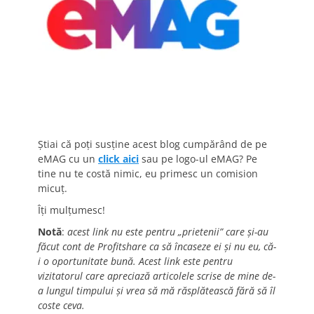
Știai că poți susține acest blog cumpărând de pe
eMAG cu un
click aici
sau pe logo-ul eMAG? Pe
tine nu te costă nimic, eu primesc un comision
micuț.
Îți mulțumesc!
Notă
:
acest link nu este pentru „prietenii” care și-au
făcut cont de Profitshare ca să încaseze ei și nu eu, că-
i o oportunitate bună. Acest link este pentru
vizitatorul care apreciază articolele scrise de mine de-
a lungul timpului și vrea să mă răsplătească fără să îl
coste ceva.