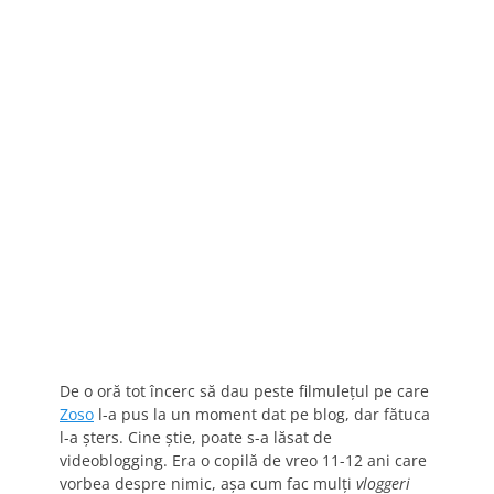
De o oră tot încerc să dau peste filmuleţul pe care
Zoso
l-a pus la un moment dat pe blog, dar fătuca
l-a şters. Cine ştie, poate s-a lăsat de
videoblogging. Era o copilă de vreo 11-12 ani care
vorbea despre nimic, aşa cum fac mulţi
vloggeri