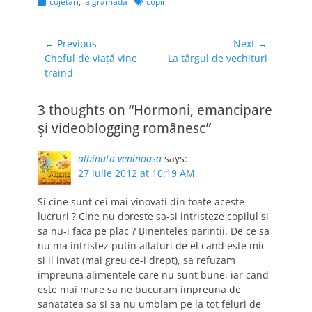
Categories
Tags
cujetări
,
la grămadă
copii
multe tipuri de
blogosferă (iau doar
câteva exemple ce
Navigare
← Previous
Next →
îmi vin în minte):
Previous
Next
Cheful de viaţă vine
La târgul de vechituri
în
blogosfera
post:
post:
trăind
articole
personală/freestyle;
blogosfera
profesională/de nişă
3 thoughts on “Hormoni, emancipare
jurnalism politică
şi videoblogging românesc”
sport şi după
părerea mea,…
albinuta veninoasa
says:
27 iulie 2012 at 10:19 AM
Si cine sunt cei mai vinovati din toate aceste
lucruri ? Cine nu doreste sa-si intristeze copilul si
sa nu-i faca pe plac ? Binenteles parintii. De ce sa
nu ma intristez putin allaturi de el cand este mic
si il invat (mai greu ce-i drept), sa refuzam
impreuna alimentele care nu sunt bune, iar cand
este mai mare sa ne bucuram impreuna de
sanatatea sa si sa nu umblam pe la tot feluri de