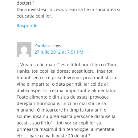
doctori ?
Daca investesc in ceva, vreau sa fie in sanatatea si
educatia copiilor.
Răspunde
Zambesc
says:
27 iulie 2012 at 7:51 PM
,, Vreau sa fiu mare ” este titlul unui film cu Tom
Hanks, toti copii isi doresc acest lucru, insa tot
timpul ceea ce e prea devreme, prea mult strica.
Vina e impartita, o data parintii, iar cel de al
doilea aspect si cel mai important e alimentatia.
Toate alimentele din ziua de astazi provoaca
dereglari hormonale,…nici nu mai stii ce sa
mananci. O intoarcere in timp la tara ar fi o
solutie, insa nu prea exista persoane dispuse la
acest ,, sacrificiu”….toti vor ca copii lor sa
primeasca maximul din tehnologie, alimentatie,
etc……oare ce va fi peste 20 de ani ?