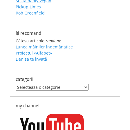
Sustainably Vegan
Pickup Limes
Rob Greenfield
îţi recomand
Câteva articole
random
:
Lunea mâinilor îndemânatice
Proiectul «Alfabet»
Denisa te învaţă
categorii
categorii
my channel