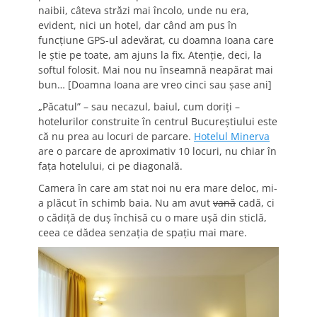
naibii, câteva străzi mai încolo, unde nu era,
evident, nici un hotel, dar când am pus în
funcţiune GPS-ul adevărat, cu doamna Ioana care
le ştie pe toate, am ajuns la fix. Atenţie, deci, la
softul folosit. Mai nou nu înseamnă neapărat mai
bun… [Doamna Ioana are vreo cinci sau şase ani]
„Păcatul” – sau necazul, baiul, cum doriţi –
hotelurilor construite în centrul Bucureştiului este
că nu prea au locuri de parcare.
Hotelul Minerva
are o parcare de aproximativ 10 locuri, nu chiar în
faţa hotelului, ci pe diagonală.
Camera în care am stat noi nu era mare deloc, mi-
a plăcut în schimb baia. Nu am avut
vană
cadă, ci
o cădiţă de duş închisă cu o mare uşă din sticlă,
ceea ce dădea senzaţia de spaţiu mai mare.