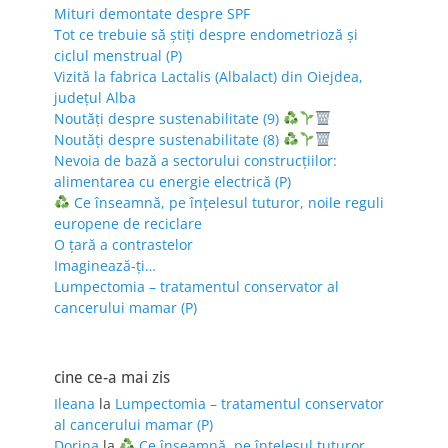
Mituri demontate despre SPF
Tot ce trebuie să știți despre endometrioză și
ciclul menstrual (P)
Vizită la fabrica Lactalis (Albalact) din Oiejdea,
județul Alba
Noutăți despre sustenabilitate (9)
Noutăți despre sustenabilitate (8)
Nevoia de bază a sectorului construcțiilor:
alimentarea cu energie electrică (P)
Ce înseamnă, pe înțelesul tuturor, noile reguli
europene de reciclare
O țară a contrastelor
Imaginează-ți…
Lumpectomia – tratamentul conservator al
cancerului mamar (P)
cine ce-a mai zis
Ileana
la
Lumpectomia – tratamentul conservator
al cancerului mamar (P)
Dorina
la
Ce înseamnă, pe înțelesul tuturor,