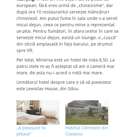
european, fără vreo urmă de „chinezisme”, dar
după ora 10 restaurantul serveşte mâncăruri
chinezeşti. Am putut fuma în sala unde s-a servit
micul dejun, ceea ce pentru mine a reprezentat
un plus
. Pentru fumători, în afara orelor în care se
serveşte micul dejun, există un lounge, o „cuşcă”
din sticlă amplasată în faţa barului, pe drumul
spre lift.
Per total, Minerva este un hotel de nota 8,50. La
patru stele m-aş fi aşteptat să am o cameră mai
mare, de-asta nu-i acord o notă mai mare.
Următorul hotel despre care o să vă povestesc
este Levoslav House, din Sibiu.
„A pleasure to
Hotelul Clermont din
please”
Covasna