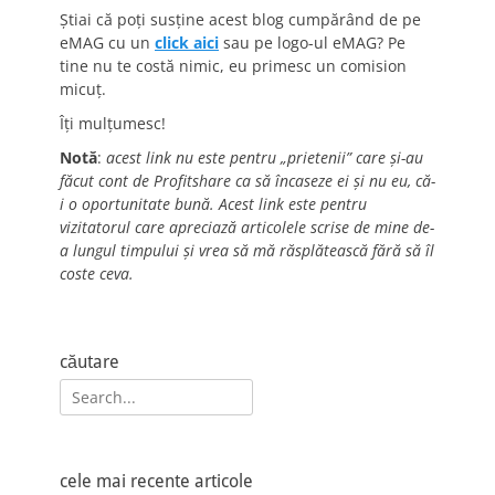
Știai că poți susține acest blog cumpărând de pe
eMAG cu un
click aici
sau pe logo-ul eMAG? Pe
tine nu te costă nimic, eu primesc un comision
micuț.
Îți mulțumesc!
Notă
:
acest link nu este pentru „prietenii” care și-au
făcut cont de Profitshare ca să încaseze ei și nu eu, că-
i o oportunitate bună. Acest link este pentru
vizitatorul care apreciază articolele scrise de mine de-
a lungul timpului și vrea să mă răsplătească fără să îl
coste ceva.
căutare
Search
for:
cele mai recente articole