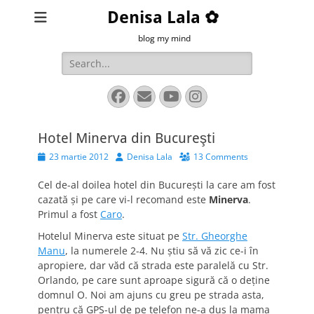
Denisa Lala ✿
blog my mind
Search
for:
Facebook
Email
YouTube
Instagram
Hotel Minerva din Bucureşti
Posted
Author
23 martie 2012
Denisa Lala
13 Comments
on
Cel de-al doilea hotel din Bucureşti la care am fost
cazată şi pe care vi-l recomand este
Minerva
.
Primul a fost
Caro
.
Hotelul Minerva este situat pe
Str. Gheorghe
Manu
, la numerele 2-4. Nu ştiu să vă zic ce-i în
apropiere, dar văd că strada este paralelă cu Str.
Orlando, pe care sunt aproape sigură că o deţine
domnul O. Noi am ajuns cu greu pe strada asta,
pentru că GPS-ul de pe telefon ne-a dus la mama