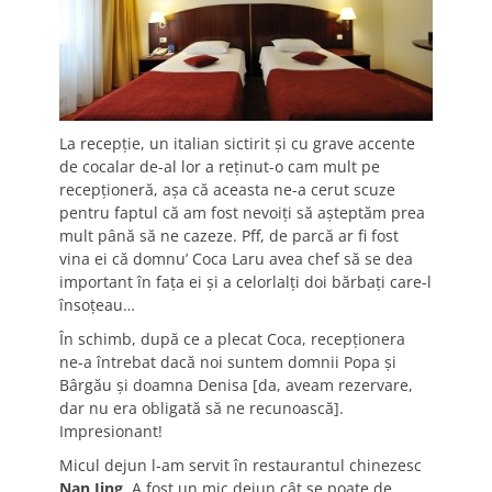
La recepţie, un italian sictirit şi cu grave accente
de cocalar de-al lor a reţinut-o cam mult pe
recepţioneră, aşa că aceasta ne-a cerut scuze
pentru faptul că am fost nevoiţi să aşteptăm prea
mult până să ne cazeze. Pff, de parcă ar fi fost
vina ei că domnu’ Coca Laru avea chef să se dea
important în faţa ei şi a celorlalţi doi bărbaţi care-l
însoţeau…
În schimb, după ce a plecat Coca, recepţionera
ne-a întrebat dacă noi suntem domnii Popa şi
Bârgău şi doamna Denisa [da, aveam rezervare,
dar nu era obligată să ne recunoască].
Impresionant!
Micul dejun l-am servit în restaurantul chinezesc
Nan Jing
. A fost un mic dejun cât se poate de