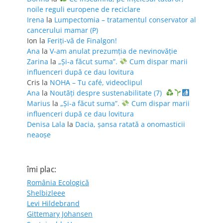
noile reguli europene de reciclare
Irena
la
Lumpectomia – tratamentul conservator al
cancerului mamar (P)
Ion
la
Feriţi-vă de Finalgon!
Ana
la
V-am anulat prezumția de nevinovăție
Zarina
la
„Și-a făcut suma”.
Cum dispar marii
influenceri după ce dau lovitura
Cris
la
NOHA – Tu café, videoclipul
Ana
la
Noutăți despre sustenabilitate (7)
Marius
la
„Și-a făcut suma”.
Cum dispar marii
influenceri după ce dau lovitura
Denisa Lala
la
Dacia, șansa ratată a onomasticii
neaoșe
îmi plac:
România Ecologică
Shelbizleee
Levi Hildebrand
Gittemary Johansen