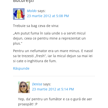
Bucureşti”
Moldo
says:
23 martie 2012 at 5:08 PM
Trebuie sa bag ceva de vina:
„Am putut fuma în sala unde s-a servit micul
dejun, ceea ce pentru mine a reprezentat un
plus.”
Pentru un nefumator era un mare minus. E nasol
sa te trezesti „fresh”, iar la micul dejun sa mai iei
si cate o inghitiura de fum.
Răspunde
Denisa
says:
23 martie 2012 at 5:14 PM
Yep, da’ pentru un fumător e ca o gură de aer
proaspăt! :P