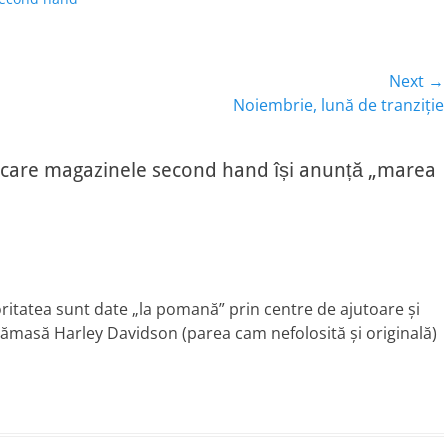
Next →
Next
Noiembrie, lună de tranziție
post:
 care magazinele second hand își anunță „marea
itatea sunt date „la pomană” prin centre de ajutoare şi
 cămasă Harley Davidson (parea cam nefolosită şi originală)