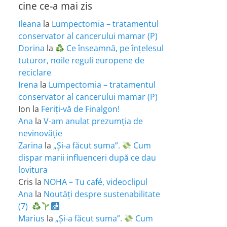
cine ce-a mai zis
Ileana
la
Lumpectomia – tratamentul
conservator al cancerului mamar (P)
Dorina
la
Ce înseamnă, pe înțelesul
tuturor, noile reguli europene de
reciclare
Irena
la
Lumpectomia – tratamentul
conservator al cancerului mamar (P)
Ion
la
Feriţi-vă de Finalgon!
Ana
la
V-am anulat prezumția de
nevinovăție
Zarina
la
„Și-a făcut suma”.
Cum
dispar marii influenceri după ce dau
lovitura
Cris
la
NOHA – Tu café, videoclipul
Ana
la
Noutăți despre sustenabilitate
(7)
Marius
la
„Și-a făcut suma”.
Cum