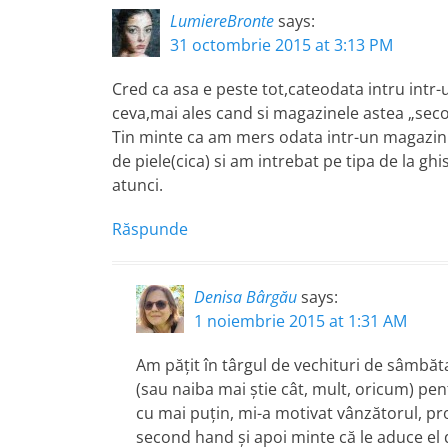
LumiereBronte
says:
31 octombrie 2015 at 3:13 PM
Cred ca asa e peste tot,cateodata intru intr
ceva,mai ales cand si magazinele astea „second
Tin minte ca am mers odata intr-un magazin d
de piele(cica) si am intrebat pe tipa de la gh
atunci.
Răspunde
Denisa Bârgău
says:
1 noiembrie 2015 at 1:31 AM
Am pățit în târgul de vechituri de sâmbă
(sau naiba mai știe cât, mult, oricum) pe
cu mai puțin, mi-a motivat vânzătorul, pr
second hand și apoi minte că le aduce el d