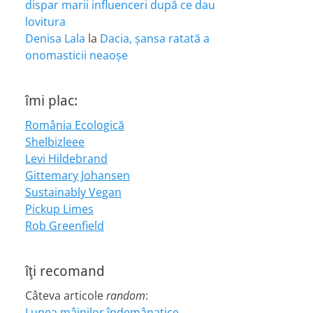
dispar marii influenceri după ce dau
lovitura
Denisa Lala
la
Dacia, șansa ratată a
onomasticii neaoșe
îmi plac:
România Ecologică
Shelbizleee
Levi Hildebrand
Gittemary Johansen
Sustainably Vegan
Pickup Limes
Rob Greenfield
îţi recomand
Câteva articole
random
:
Lunea mâinilor îndemânatice