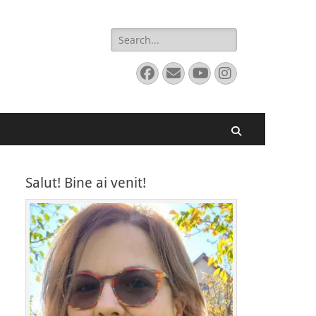
Search
for:
Facebook
Email
YouTube
Instagram
Search
Salut! Bine ai venit!