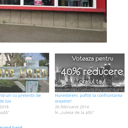
d-uri cu pretenții de
Hunedoreni, poftiţi la confruntarea
de lux
oraşelor!
 2018
26 februarie 2014
madă”
În „culese de la alţii”
econd hand