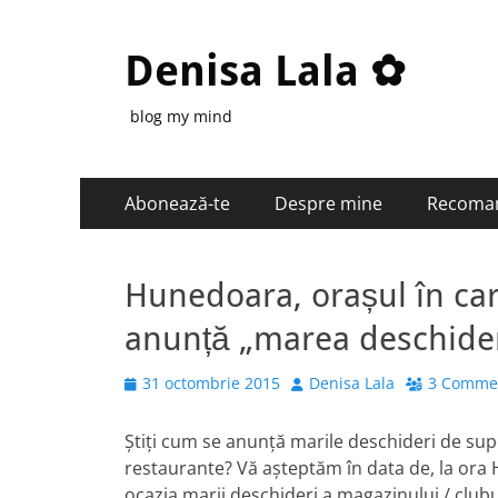
Denisa Lala ✿
blog my mind
Primary
Skip
Abonează-te
Despre mine
Recoma
to
Menu
content
Hunedoara, orașul în ca
anunță „marea deschider
Posted
Author
31 octombrie 2015
Denisa Lala
3 Comme
on
Știți cum se anunță marile deschideri de sup
restaurante? Vă așteptăm în data de, la ora H
ocazia marii deschideri a magazinului / clubul