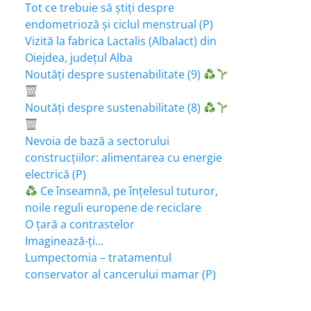
Tot ce trebuie să știți despre
endometrioză și ciclul menstrual (P)
Vizită la fabrica Lactalis (Albalact) din
Oiejdea, județul Alba
Noutăți despre sustenabilitate (9)
Noutăți despre sustenabilitate (8)
Nevoia de bază a sectorului
construcțiilor: alimentarea cu energie
electrică (P)
Ce înseamnă, pe înțelesul tuturor,
noile reguli europene de reciclare
O țară a contrastelor
Imaginează-ți…
Lumpectomia – tratamentul
conservator al cancerului mamar (P)