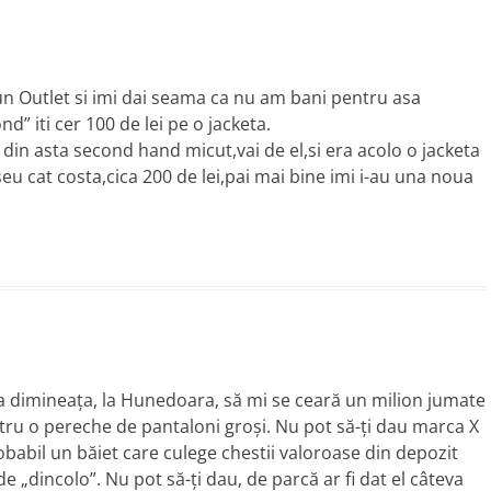
-un Outlet si imi dai seama ca nu am bani pentru asa
” iti cer 100 de lei pe o jacketa.
in asta second hand micut,vai de el,si era acolo o jacketa
iseu cat costa,cica 200 de lei,pai mai bine imi i-au una noua
ta dimineața, la Hunedoara, să mi se ceară un milion jumate
ntru o pereche de pantaloni groși. Nu pot să-ți dau marca X
obabil un băiet care culege chestii valoroase din depozit
e „dincolo”. Nu pot să-ți dau, de parcă ar fi dat el câteva