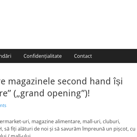
ndări
Confidențialitate
Contact
re magazinele second hand își
e” („grand opening”)!
nts
ermarket-uri, magazine alimentare, mall-uri, cluburi,
, să fiți alături de noi și să savurăm împreună un pișcot, cu
ui / mall-ului.