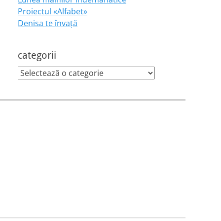
Proiectul «Alfabet»
Denisa te învaţă
categorii
categorii