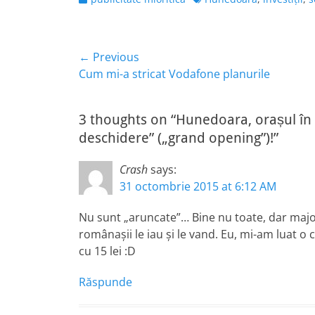
Navigare
← Previous
Previous
Cum mi-a stricat Vodafone planurile
în
post:
articole
3 thoughts on “Hunedoara, orașul în
deschidere” („grand opening”)!”
Crash
says:
31 octombrie 2015 at 6:12 AM
Nu sunt „aruncate”… Bine nu toate, dar major
românaşii le iau şi le vand. Eu, mi-am luat o
cu 15 lei :D
Răspunde