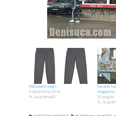
Pantalonii negri
Second han
4 decembrie 2014
magazine 
În „la grămadă”
25 august
În „la gră
Categories
Tags
publicitate mioritică
Hunedoara
,
investiţii
,
s