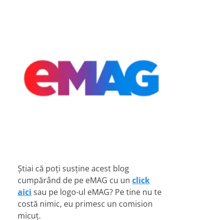
Știai că poți susține acest blog
cumpărând de pe eMAG cu un
click
aici
sau pe logo-ul eMAG? Pe tine nu te
costă nimic, eu primesc un comision
micuț.