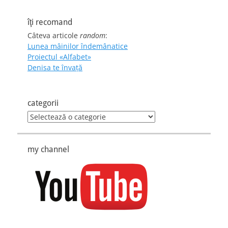
îţi recomand
Câteva articole
random
:
Lunea mâinilor îndemânatice
Proiectul «Alfabet»
Denisa te învaţă
categorii
categorii
my channel