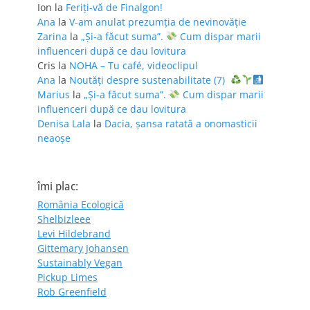
Ion
la
Feriţi-vă de Finalgon!
Ana
la
V-am anulat prezumția de nevinovăție
Zarina
la
„Și-a făcut suma”.
Cum dispar marii
influenceri după ce dau lovitura
Cris
la
NOHA – Tu café, videoclipul
Ana
la
Noutăți despre sustenabilitate (7)
Marius
la
„Și-a făcut suma”.
Cum dispar marii
influenceri după ce dau lovitura
Denisa Lala
la
Dacia, șansa ratată a onomasticii
neaoșe
îmi plac:
România Ecologică
Shelbizleee
Levi Hildebrand
Gittemary Johansen
Sustainably Vegan
Pickup Limes
Rob Greenfield