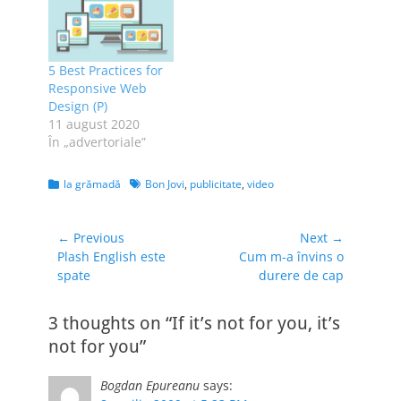
5 Best Practices for
Responsive Web
Design (P)
11 august 2020
În „advertoriale”
Categories
Tags
la grămadă
Bon Jovi
,
publicitate
,
video
Navigare
← Previous
Next →
Previous
Next
Plash English este
Cum m-a învins o
în
post:
post:
spate
durere de cap
articole
3 thoughts on “If it’s not for you, it’s
not for you”
Bogdan Epureanu
says: