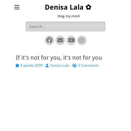
Denisa Lala ✿
blog my mind
Search
for:
Facebook
Email
YouTube
Instagram
If it’s not for you, it’s not for you
Posted
Author
8 aprilie 2009
Denisa Lala
3 Comments
on