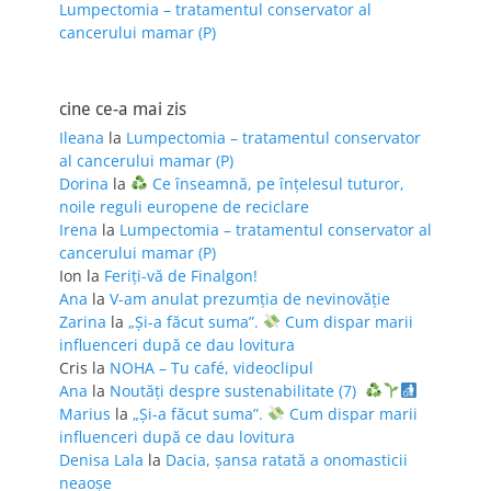
Lumpectomia – tratamentul conservator al
cancerului mamar (P)
cine ce-a mai zis
Ileana
la
Lumpectomia – tratamentul conservator
al cancerului mamar (P)
Dorina
la
Ce înseamnă, pe înțelesul tuturor,
noile reguli europene de reciclare
Irena
la
Lumpectomia – tratamentul conservator al
cancerului mamar (P)
Ion
la
Feriţi-vă de Finalgon!
Ana
la
V-am anulat prezumția de nevinovăție
Zarina
la
„Și-a făcut suma”.
Cum dispar marii
influenceri după ce dau lovitura
Cris
la
NOHA – Tu café, videoclipul
Ana
la
Noutăți despre sustenabilitate (7)
Marius
la
„Și-a făcut suma”.
Cum dispar marii
influenceri după ce dau lovitura
Denisa Lala
la
Dacia, șansa ratată a onomasticii
neaoșe