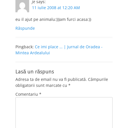
je
says:
11 iulie 2008 at 12:20 AM
eu il ajut pe animalu:)))am furci acasa:))
Răspunde
Pingback:
Ce imi place … | Jurnal de Oradea -
Mintea Ardealului
Lasă un răspuns
Adresa ta de email nu va fi publicată.
Câmpurile
obligatorii sunt marcate cu
*
Comentariu
*