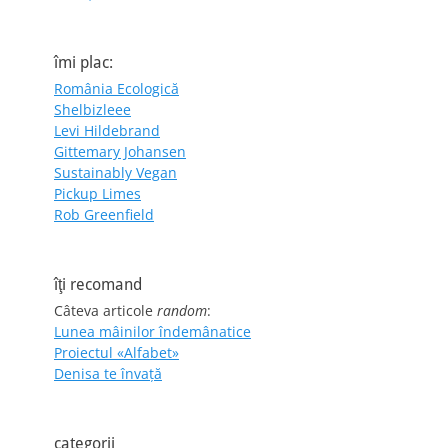
îmi plac:
România Ecologică
Shelbizleee
Levi Hildebrand
Gittemary Johansen
Sustainably Vegan
Pickup Limes
Rob Greenfield
îţi recomand
Câteva articole
random
:
Lunea mâinilor îndemânatice
Proiectul «Alfabet»
Denisa te învaţă
categorii