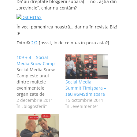
Da’ au dreptate bloggerii supăraţi – noi, ăştia din
„provincie”, chiar nu contăm?
În veci pomenirea noastră… dar nu în revista Biz!
:P
Foto ©
2/2
[pssst, io de ce nu-s în poza asta?]
109 + 4 = Social
Media Snow Camp
Social Media Snow
Camp este unul
dintre multele
Social Media
evenimentele
Summit Timişoara –
organizate de
sau #SMStimisoara
Revista Biz şi Marta
2 decembrie 2011
15 octombrie 2011
Uşurelu. Am ajuns
În „blogosferă”
În „evenimente”
aici la invitaţia celor
de la Danone,
împreună cu
celelalte cinci
bloggeriţe