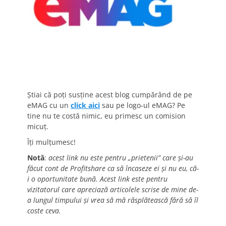
Știai că poți susține acest blog cumpărând de pe
eMAG cu un
click aici
sau pe logo-ul eMAG? Pe
tine nu te costă nimic, eu primesc un comision
micuț.
Îți mulțumesc!
Notă
:
acest link nu este pentru „prietenii” care și-au
făcut cont de Profitshare ca să încaseze ei și nu eu, că-
i o oportunitate bună. Acest link este pentru
vizitatorul care apreciază articolele scrise de mine de-
a lungul timpului și vrea să mă răsplătească fără să îl
coste ceva.