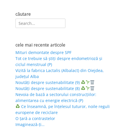
căutare
Search
for:
cele mai recente articole
Mituri demontate despre SPF
Tot ce trebuie să știți despre endometrioză și
ciclul menstrual (P)
Vizită la fabrica Lactalis (Albalact) din Oiejdea,
județul Alba
Noutăți despre sustenabilitate (9)
Noutăți despre sustenabilitate (8)
Nevoia de bază a sectorului construcțiilor:
alimentarea cu energie electrică (P)
Ce înseamnă, pe înțelesul tuturor, noile reguli
europene de reciclare
O țară a contrastelor
Imaginează-ți…