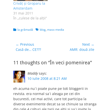
Crivăţ şi Groparu la
participante la
Amsterdam
campania Obiceiuri
31 mai 2011
Sănătoase. De fapt,
În „culese de la alţii”
an ajuns aici
împreună cu Sebi şi
Tudor, dar ei sunt
Categories
Tags
la grămadă
blog
,
mass-media
cu ale…
Navigare
← Previous
Next →
Previous
Next
Casă de… CE???
AMR: două zile
în
post:
post:
articole
11 thoughts on “În veci pomenirea”
Maddy
says:
10 iulie 2008 at 8:21 AM
eh acuma nu`i poate pune pe toti bloggerii in
revista. era normal sa`i aleaga pe cei din
bucuresti, cei mai activi, care tot participa la
diverse evenimente decat sa se chinuie sa stranga
din cele 4 colturi ale tarii pe altii si sa`i invite la