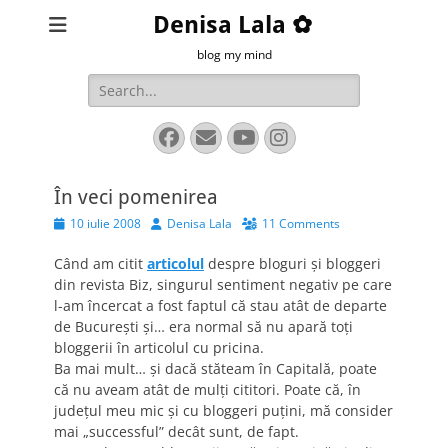
Denisa Lala ✿
blog my mind
Search
for:
Facebook
Email
YouTube
Instagram
În veci pomenirea
Posted
Author
10 iulie 2008
Denisa Lala
11 Comments
on
Când am citit
articolul
despre bloguri şi bloggeri
din revista Biz, singurul sentiment negativ pe care
l-am încercat a fost faptul că stau atât de departe
de Bucureşti şi… era normal să nu apară toţi
bloggerii în articolul cu pricina.
Ba mai mult… şi dacă stăteam în Capitală, poate
că nu aveam atât de mulţi cititori. Poate că, în
judeţul meu mic şi cu bloggeri puţini, mă consider
mai „successful” decât sunt, de fapt.