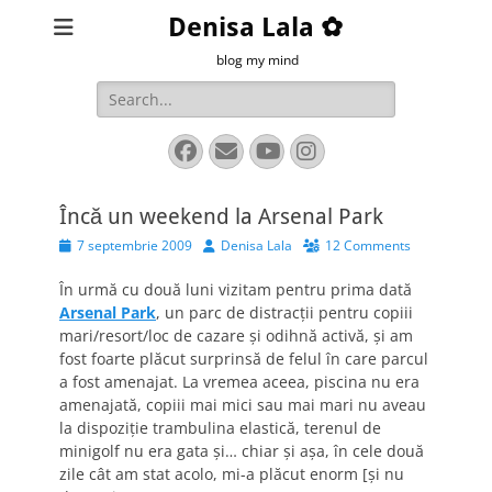
Denisa Lala ✿
blog my mind
Search
for:
Facebook
Email
YouTube
Instagram
Încă un weekend la Arsenal Park
Posted
Author
7 septembrie 2009
Denisa Lala
12 Comments
on
În urmă cu două luni vizitam pentru prima dată
Arsenal Park
, un parc de distracţii pentru copiii
mari/resort/loc de cazare şi odihnă activă, şi am
fost foarte plăcut surprinsă de felul în care parcul
a fost amenajat. La vremea aceea, piscina nu era
amenajată, copiii mai mici sau mai mari nu aveau
la dispoziţie trambulina elastică, terenul de
minigolf nu era gata şi… chiar şi aşa, în cele două
zile cât am stat acolo, mi-a plăcut enorm [şi nu