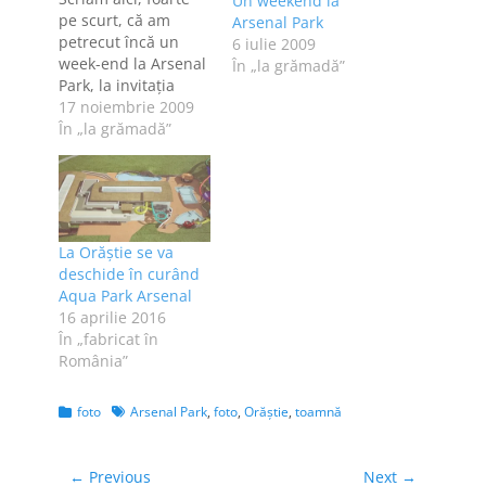
Un weekend la
pe scurt, că am
Arsenal Park
petrecut încă un
6 iulie 2009
week-end la Arsenal
În „la grămadă”
Park, la invitaţia
fraţilor Emil şi
17 noiembrie 2009
Marius Cristescu. O
În „la grămadă”
prietenă care-mi
citeşte blogul şi care
m-a sunat când
eram acolo m-a
întrebat dacă nu
La Orăștie se va
cumva m-am mutat
deschide în curând
la Arsenal. Nu m-am
Aqua Park Arsenal
mutat, deşi cred că
16 aprilie 2016
toată lumea…
În „fabricat în
România”
Categories
Tags
foto
Arsenal Park
,
foto
,
Orăştie
,
toamnă
Navigare
← Previous
Next →