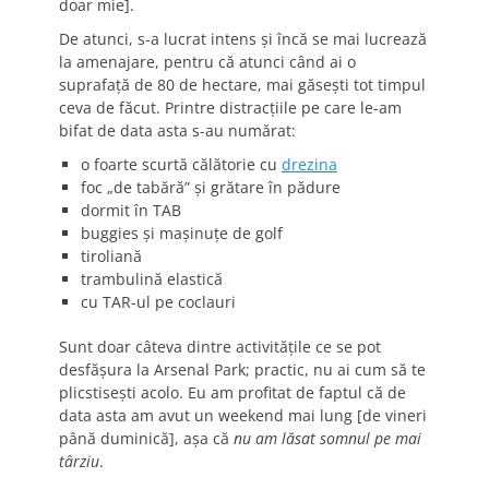
doar mie].
De atunci, s-a lucrat intens şi încă se mai lucrează
la amenajare, pentru că atunci când ai o
suprafaţă de 80 de hectare, mai găseşti tot timpul
ceva de făcut. Printre distracţiile pe care le-am
bifat de data asta s-au numărat:
o foarte scurtă călătorie cu
drezina
foc „de tabără” şi grătare în pădure
dormit în TAB
buggies şi maşinuţe de golf
tiroliană
trambulină elastică
cu TAR-ul pe coclauri
Sunt doar câteva dintre activităţile ce se pot
desfăşura la Arsenal Park; practic, nu ai cum să te
plicstiseşti acolo. Eu am profitat de faptul că de
data asta am avut un weekend mai lung [de vineri
până duminică], aşa că
nu am lăsat somnul pe mai
târziu
.