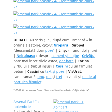
UPDATE:
Au scris şi ei, după cum urmează – în
ordine aleatorie,
ofcors
:
Groparu
|
Siropel
[deocamdată doar
poze]
|
Lilişor
– unu, doi şi trei
|
Nebuloasa
+ despre
oameni şi slujbe
|
Crivăţu’
bate mai încet zilele astea,
dar bate
|
Corina
Sîrbului |
Sîrbul
însuşi |
Cassini
cu un filmuleţ
beton |
Cassini
cu
text şi poze
|
VisUrât
,
cameraman*:
unu
,
doi
şi
trei
– a venit şi
cel de-al
patrulea filmuleţ
* „VisUrât, cameraman” e un film muuult mai bun decât „Poliţist, abjectiv”
Arsenal Park în
noiembrie
Scriam aici, foarte