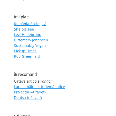
îmi plac:
România Ecologică
Shelbizleee
Levi Hildebrand
Gittemary Johansen
Sustainably Vegan
Pickup Limes
Rob Greenfield
îţi recomand
Câteva articole
random
:
Lunea mâinilor îndemânatice
Proiectul «Alfabet»
Denisa te învaţă
categorii