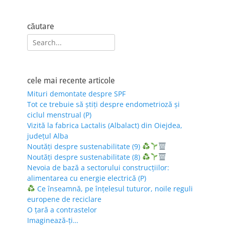
căutare
Search
for:
cele mai recente articole
Mituri demontate despre SPF
Tot ce trebuie să știți despre endometrioză și
ciclul menstrual (P)
Vizită la fabrica Lactalis (Albalact) din Oiejdea,
județul Alba
Noutăți despre sustenabilitate (9)
Noutăți despre sustenabilitate (8)
Nevoia de bază a sectorului construcțiilor:
alimentarea cu energie electrică (P)
Ce înseamnă, pe înțelesul tuturor, noile reguli
europene de reciclare
O țară a contrastelor
Imaginează-ți…