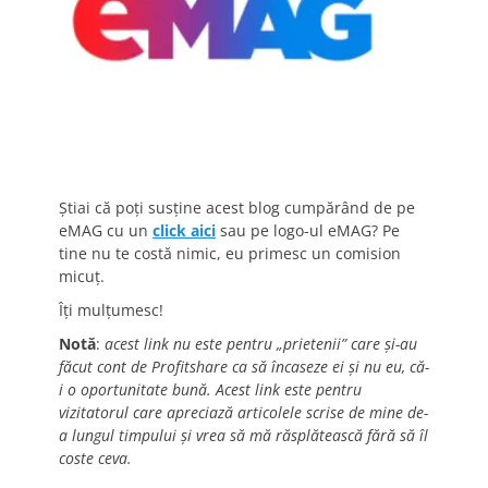
Știai că poți susține acest blog cumpărând de pe
eMAG cu un
click aici
sau pe logo-ul eMAG? Pe
tine nu te costă nimic, eu primesc un comision
micuț.
Îți mulțumesc!
Notă
:
acest link nu este pentru „prietenii” care și-au
făcut cont de Profitshare ca să încaseze ei și nu eu, că-
i o oportunitate bună. Acest link este pentru
vizitatorul care apreciază articolele scrise de mine de-
a lungul timpului și vrea să mă răsplătească fără să îl
coste ceva.