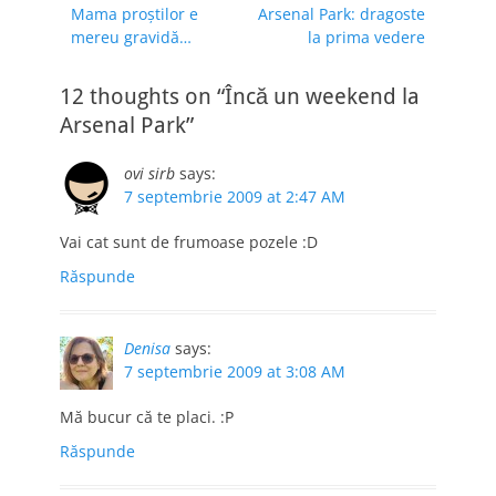
Previous
Next
Mama proştilor e
Arsenal Park: dragoste
în
post:
post:
mereu gravidă…
la prima vedere
articole
12 thoughts on “Încă un weekend la
Arsenal Park”
ovi sirb
says:
7 septembrie 2009 at 2:47 AM
Vai cat sunt de frumoase pozele :D
Răspunde
Denisa
says:
7 septembrie 2009 at 3:08 AM
Mă bucur că te placi. :P
Răspunde