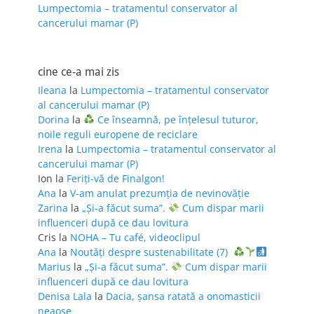
Lumpectomia – tratamentul conservator al
cancerului mamar (P)
cine ce-a mai zis
Ileana
la
Lumpectomia – tratamentul conservator
al cancerului mamar (P)
Dorina
la
Ce înseamnă, pe înțelesul tuturor,
noile reguli europene de reciclare
Irena
la
Lumpectomia – tratamentul conservator al
cancerului mamar (P)
Ion
la
Feriţi-vă de Finalgon!
Ana
la
V-am anulat prezumția de nevinovăție
Zarina
la
„Și-a făcut suma”.
Cum dispar marii
influenceri după ce dau lovitura
Cris
la
NOHA – Tu café, videoclipul
Ana
la
Noutăți despre sustenabilitate (7)
Marius
la
„Și-a făcut suma”.
Cum dispar marii
influenceri după ce dau lovitura
Denisa Lala
la
Dacia, șansa ratată a onomasticii
neaoșe