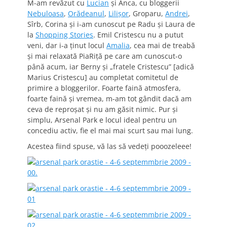
M-am revăzut cu
Lucian
şi Anca, cu bloggerii
Nebuloasa
,
Orădeanul
,
Lilişor
, Groparu,
Andrei
,
Sîrb, Corina şi i-am cunoscut pe Radu şi Laura de
la
Shopping Stories
. Emil Cristescu nu a putut
veni, dar i-a ţinut locul
Amalia
, cea mai de treabă
şi mai relaxată PiaRiţă pe care am cunoscut-o
până acum, iar Berny şi „fratele Cristescu” [adică
Marius Cristescu] au completat comitetul de
primire a bloggerilor. Foarte faină atmosfera,
foarte faină şi vremea, m-am tot gândit dacă am
ceva de reproşat şi nu am găsit nimic. Pur şi
simplu, Arsenal Park e locul ideal pentru un
concediu activ, fie el mai mai scurt sau mai lung.
Acestea fiind spuse, vă las să vedeţi pooozeleee!