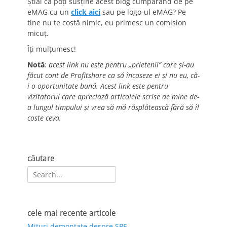
Știai că poți susține acest blog cumpărând de pe
eMAG cu un
click aici
sau pe logo-ul eMAG? Pe
tine nu te costă nimic, eu primesc un comision
micuț.
Îți mulțumesc!
Notă
:
acest link nu este pentru „prietenii” care și-au
făcut cont de Profitshare ca să încaseze ei și nu eu, că-
i o oportunitate bună. Acest link este pentru
vizitatorul care apreciază articolele scrise de mine de-
a lungul timpului și vrea să mă răsplătească fără să îl
coste ceva.
căutare
Search
for:
cele mai recente articole
Mituri demontate despre SPF