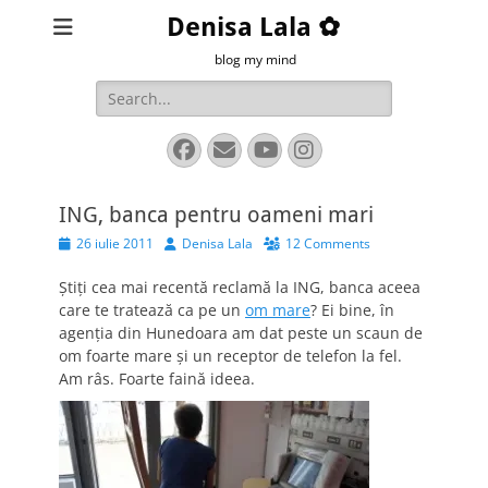
Denisa Lala ✿
blog my mind
Search
for:
Facebook
Email
YouTube
Instagram
ING, banca pentru oameni mari
Posted
Author
26 iulie 2011
Denisa Lala
12 Comments
on
Ştiţi cea mai recentă reclamă la ING, banca aceea
care te tratează ca pe un
om mare
? Ei bine, în
agenţia din Hunedoara am dat peste un scaun de
om foarte mare şi un receptor de telefon la fel.
Am râs. Foarte faină ideea.