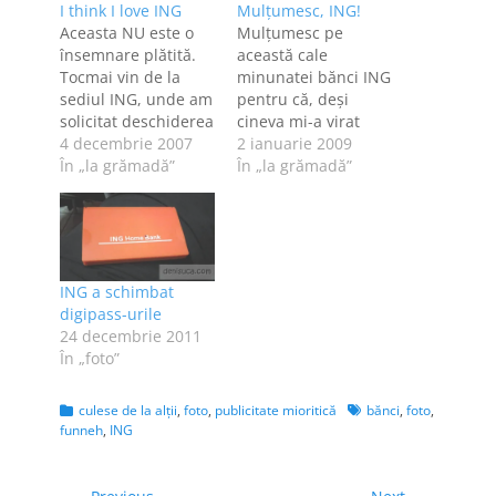
I think I love ING
Mulţumesc, ING!
Aceasta NU este o
Mulţumesc pe
însemnare plătită.
această cale
Tocmai vin de la
minunatei bănci ING
sediul ING, unde am
pentru că, deşi
solicitat deschiderea
cineva mi-a virat
unui cont,
4 decembrie 2007
nişte bani încă de
2 ianuarie 2009
eliberarea unui card
În „la grămadă”
anul trecut, înainte
În „la grămadă”
şi am aplicat şi
de Crăciun - deci au
pentru ING
trecut câteva zile
Home'Bank. De
lucrătoare bune,
aplicat am aplicat
tranzacţia sau
prin Internet, ieri,
transferul,
ING a schimbat
iar astăzi am fost
whatever, nu s-a
digipass-urile
chemată ca să
efectuat. Nu-i nimic,
24 decembrie 2011
semnez ce era de
a fost greşeala mea
În „foto”
semnat. Experienţa
că am sperat că mă
mea cu…
pot baza…
Categories
Tags
culese de la alţii
,
foto
,
publicitate mioritică
bănci
,
foto
,
funneh
,
ING