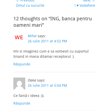
Navigare
← Previous
Next →
Previous
Next
Omul cu sucurile
I ♥ Vodafone
în
post:
post:
articole
12 thoughts on “ING, banca pentru
oameni mari”
Mihai
says:
26 iulie 2011 at 4:52 PM
Imi si imaginez cum e sa vorbesti cu suportul
tinand in mana ditamai receptorul :)
Răspunde
Oana
says:
26 iulie 2011 at 5:04 PM
Ce faină-i ideea :)).
Răspunde