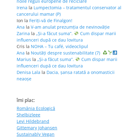
noile reguli europene de reciclare
Irena
la
Lumpectomia – tratamentul conservator al
cancerului mamar (P)
Ion
la
Feriţi-vă de Finalgon!
Ana
la
V-am anulat prezumția de nevinovăție
Zarina
la
„Și-a făcut suma”.
Cum dispar marii
influenceri după ce dau lovitura
Cris
la
NOHA – Tu café, videoclipul
Ana
la
Noutăți despre sustenabilitate (7)
Marius
la
„Și-a făcut suma”.
Cum dispar marii
influenceri după ce dau lovitura
Denisa Lala
la
Dacia, șansa ratată a onomasticii
neaoșe
îmi plac:
România Ecologică
Shelbizleee
Levi Hildebrand
Gittemary Johansen
Sustainably Vegan