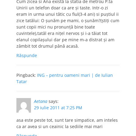
Cum zicea si Ana există la statia de metrou P.ta
Unirii un telefon doar ca are și taste. Intr-o zi
eram in urma unui tătic cu fiul(3-4 ani) si puștiul ii
zice tatălui: O șunăm pe mami, o șunăm?(știți cum
sunt copii mici nu pronunță bine toate
cuvintele),tatăl era nițel nervos și i-a tăiat tot
elanul copilașului dar pe mine m-a distrat și am
zâmbit tot drumul până acasă.
Răspunde
Pingback:
ING – pentru oameni mari | de Iulian
Tatar
Aetana
says:
29 iulie 2011 at 7:25 PM
asa este peste tot, sunt tare simpatice, am inteles
ca ar avea si un ceainic la sediile mai mari
Răspunde