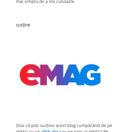
mai simplu de a mă cunoaște.
susține
Știai că poți susține acest blog cumpărând de pe
eMAG cu un
click aici
sau pe logo-ul eMAG? Pe