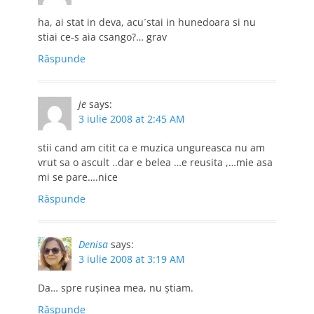
ha, ai stat in deva, acu´stai in hunedoara si nu
stiai ce-s aia csango?… grav
Răspunde
je
says:
3 iulie 2008 at 2:45 AM
stii cand am citit ca e muzica ungureasca nu am
vrut sa o ascult ..dar e belea …e reusita ,…mie asa
mi se pare….nice
Răspunde
Denisa
says:
3 iulie 2008 at 3:19 AM
Da… spre ruşinea mea, nu ştiam.
Răspunde