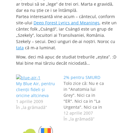
ar trebui să se „lege” de trei ori. Marta e gravidă,
dar ea nu ştie ce i se întâmplă.
Partea interesantă vine acum – cântecul, conform
site-ului
Deep Forest Lyrics and Meanings
, este un
cântec folk „Csángó”, iar Csángó este un grup de
„Szekely”, locuitori ai Transilvaniei, România.
Szekely – secui. Deci unguri de-ai noştri. Noroc cu
tata
că m-a luminat.
Wow, deci mă apuc de studiat treburile „eştea”. :D
Mai bine mai târziu decât niciodată…
2% pentru SMURD
Tolo zice că: Nu e ca
My Blue Air, pentru
in "Anatomia lui
clienţii fideli şi
Grey". Nici ca in
oricine altcineva
"ER". Nici ca in "La
1 aprilie 2009
Urgenta". Nici ca in
În „la grămadă”
"Moartea domnului
12 aprilie 2007
Lazarescu". In filmul
În „la grămadă”
SMURD totul curge
mult mai repede, e