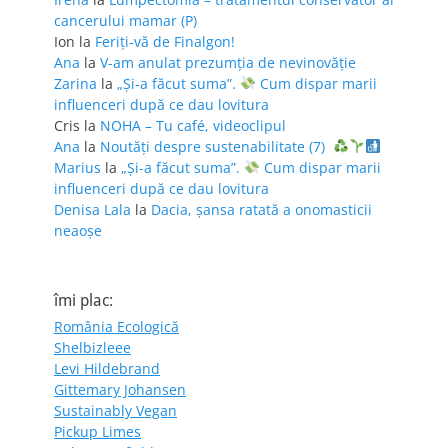
cancerului mamar (P)
Ion
la
Feriţi-vă de Finalgon!
Ana
la
V-am anulat prezumția de nevinovăție
Zarina
la
„Și-a făcut suma”.
Cum dispar marii
influenceri după ce dau lovitura
Cris
la
NOHA – Tu café, videoclipul
Ana
la
Noutăți despre sustenabilitate (7)
Marius
la
„Și-a făcut suma”.
Cum dispar marii
influenceri după ce dau lovitura
Denisa Lala
la
Dacia, șansa ratată a onomasticii
neaoșe
îmi plac:
România Ecologică
Shelbizleee
Levi Hildebrand
Gittemary Johansen
Sustainably Vegan
Pickup Limes