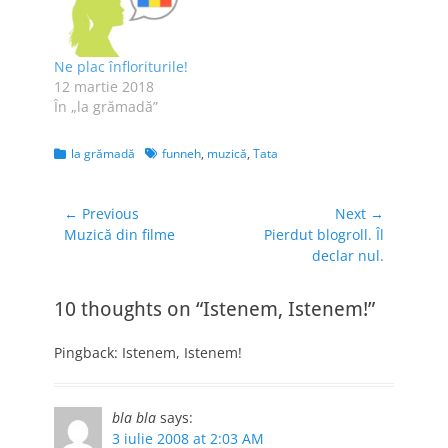
mai mult singe si
medicii sau
asistentele n-au
Ne plac înfloriturile!
timp sa arunce la
12 martie 2018
cos sau sa bea…
În „la grămadă”
Categories
Tags
la grămadă
funneh
,
muzică
,
Tata
Navigare
← Previous
Next →
Previous
Next
Muzică din filme
Pierdut blogroll. Îl
în
post:
post:
declar nul.
articole
10 thoughts on “Istenem, Istenem!”
Pingback: Istenem, Istenem!
bla bla
says:
3 iulie 2008 at 2:03 AM