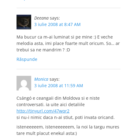
Deeana
says:
3 iulie 2008 at 8:47 AM
Ma bucur ca m-ai luminat si pe mine :) E veche
melodia asta, imi place foarte mult oricum. So… ar
trebui sa ne mandrim ? :D
Răspunde
Monica
says:
3 iulie 2008 at 11:59 AM
Csángó e ceangaii din Moldova si e niste
controversati. ia uite aici detaliile
http://tinyurl.com/47wqr2
si nu-i nimic daca n-ai stiut, poti invata oricand.
isteneeeeem, isteneeeeeem, la noi la targu mures
tare mult placut enekul asta:)