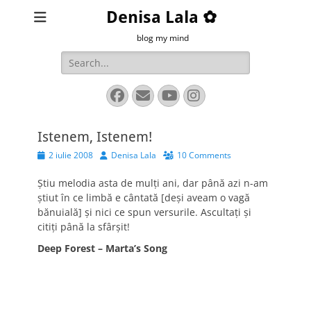
Denisa Lala ✿
blog my mind
Search
for:
Facebook
Email
YouTube
Instagram
Istenem, Istenem!
Posted
Author
2 iulie 2008
Denisa Lala
10 Comments
on
Ştiu melodia asta de mulţi ani, dar până azi n-am
ştiut în ce limbă e cântată [deşi aveam o vagă
bănuială] şi nici ce spun versurile. Ascultaţi şi
citiţi până la sfârşit!
Deep Forest – Marta’s Song