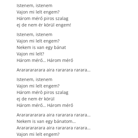
Istenem, istenem
Vajon mi lelt engem?
Három mérő piros szalag
ej de nem ér körül engem!
Istenem, istenem
Vajon mi lelt engem?
Nekem is van egy bánat
Vajon mi lelt?
Három mérő… Három mérő
Arararararara aira rararara rarara…
Istenem, istenem
Vajon mi lelt engem?
Három mérô piros szalag
ej de nem ér körül
Három mérő… Három mérő
Arararararara aira rararara rarara…
Nekem is van egy bánatom…
Arararararara aira rararara rarara…
Vajon mi lelt engem?