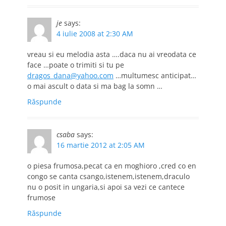
je
says:
4 iulie 2008 at 2:30 AM
vreau si eu melodia asta ….daca nu ai vreodata ce
face …poate o trimiti si tu pe
dragos_dana@yahoo.com
…multumesc anticipat…
o mai ascult o data si ma bag la somn …
Răspunde
csaba
says:
16 martie 2012 at 2:05 AM
o piesa frumosa,pecat ca en moghioro ,cred co en
congo se canta csango,istenem,istenem,draculo
nu o posit in ungaria,si apoi sa vezi ce cantece
frumose
Răspunde