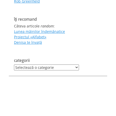
Rob Greenfield
îţi recomand
Câteva articole
random
:
Lunea mâinilor îndemânatice
Proiectul «Alfabet»
Denisa te învaţă
categorii
categorii
my channel