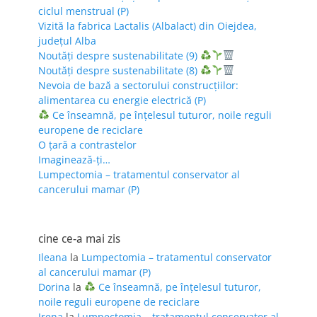
ciclul menstrual (P)
Vizită la fabrica Lactalis (Albalact) din Oiejdea,
județul Alba
Noutăți despre sustenabilitate (9)
Noutăți despre sustenabilitate (8)
Nevoia de bază a sectorului construcțiilor:
alimentarea cu energie electrică (P)
Ce înseamnă, pe înțelesul tuturor, noile reguli
europene de reciclare
O țară a contrastelor
Imaginează-ți…
Lumpectomia – tratamentul conservator al
cancerului mamar (P)
cine ce-a mai zis
Ileana
la
Lumpectomia – tratamentul conservator
al cancerului mamar (P)
Dorina
la
Ce înseamnă, pe înțelesul tuturor,
noile reguli europene de reciclare
Irena
la
Lumpectomia – tratamentul conservator al