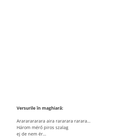
Versurile în maghiară:
Arararararara aira rararara rarara…
Három mérő piros szalag
ej de nem ér…