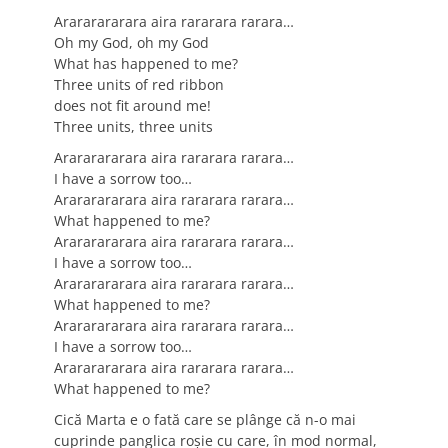
Arararararara aira rararara rarara…
Oh my God, oh my God
What has happened to me?
Three units of red ribbon
does not fit around me!
Three units, three units
Arararararara aira rararara rarara…
I have a sorrow too…
Arararararara aira rararara rarara…
What happened to me?
Arararararara aira rararara rarara…
I have a sorrow too…
Arararararara aira rararara rarara…
What happened to me?
Arararararara aira rararara rarara…
I have a sorrow too…
Arararararara aira rararara rarara…
What happened to me?
Cică Marta e o fată care se plânge că n-o mai
cuprinde panglica roşie cu care, în mod normal,