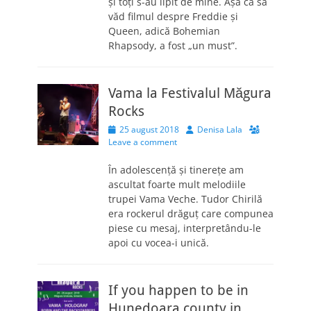
și toți s-au lipit de mine. Așa că să
văd filmul despre Freddie și
Queen, adică Bohemian
Rhapsody, a fost „un must”.
Vama la Festivalul Măgura
Rocks
Posted
Author
25 august 2018
Denisa Lala
on
Leave a comment
În adolescență și tinerețe am
ascultat foarte mult melodiile
trupei Vama Veche. Tudor Chirilă
era rockerul drăguț care compunea
piese cu mesaj, interpretându-le
apoi cu vocea-i unică.
If you happen to be in
Hunedoara county in