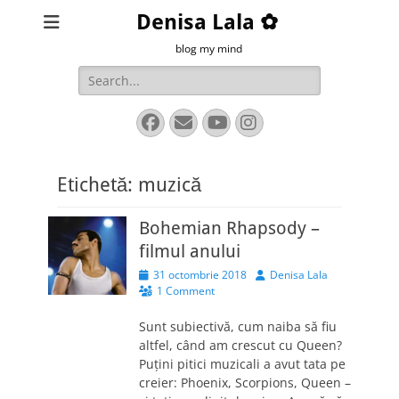
Denisa Lala ✿
blog my mind
Search
for:
Facebook
Email
YouTube
Instagram
Etichetă:
muzică
Bohemian Rhapsody –
filmul anului
Posted
Author
31 octombrie 2018
Denisa Lala
on
1 Comment
Sunt subiectivă, cum naiba să fiu
altfel, când am crescut cu Queen?
Puțini pitici muzicali a avut tata pe
creier: Phoenix, Scorpions, Queen –