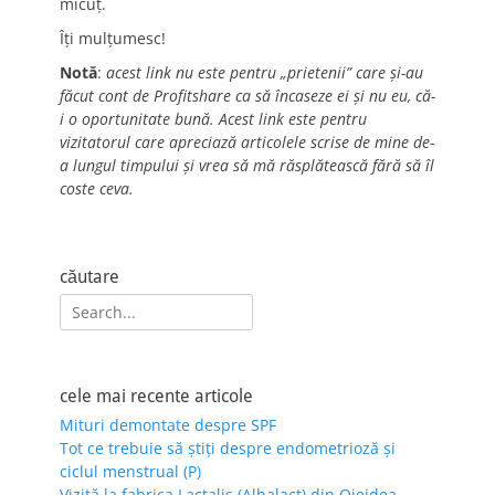
micuț.
Îți mulțumesc!
Notă
:
acest link nu este pentru „prietenii” care și-au
făcut cont de Profitshare ca să încaseze ei și nu eu, că-
i o oportunitate bună. Acest link este pentru
vizitatorul care apreciază articolele scrise de mine de-
a lungul timpului și vrea să mă răsplătească fără să îl
coste ceva.
căutare
Search
for:
cele mai recente articole
Mituri demontate despre SPF
Tot ce trebuie să știți despre endometrioză și
ciclul menstrual (P)
Vizită la fabrica Lactalis (Albalact) din Oiejdea,