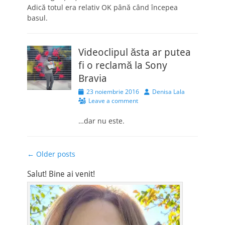
Adică totul era relativ OK până când începea
basul.
Videoclipul ăsta ar putea
fi o reclamă la Sony
Bravia
Posted
Author
23 noiembrie 2016
Denisa Lala
on
Leave a comment
…dar nu este.
Post
←
Older posts
navigation
Salut! Bine ai venit!