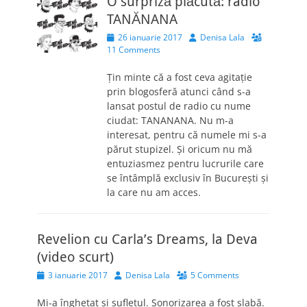
O surpriză plăcută: radio
TANĂNANA
Posted
Author
26 ianuarie 2017
Denisa Lala
on
11 Comments
Țin minte că a fost ceva agitație
prin blogosferă atunci când s-a
lansat postul de radio cu nume
ciudat: TANANANA. Nu m-a
interesat, pentru că numele mi s-a
părut stupizel. Și oricum nu mă
entuziasmez pentru lucrurile care
se întâmplă exclusiv în București și
la care nu am acces.
Revelion cu Carla’s Dreams, la Deva
(video scurt)
Posted
Author
3 ianuarie 2017
Denisa Lala
5 Comments
on
Mi-a înghețat și sufletul. Sonorizarea a fost slabă.