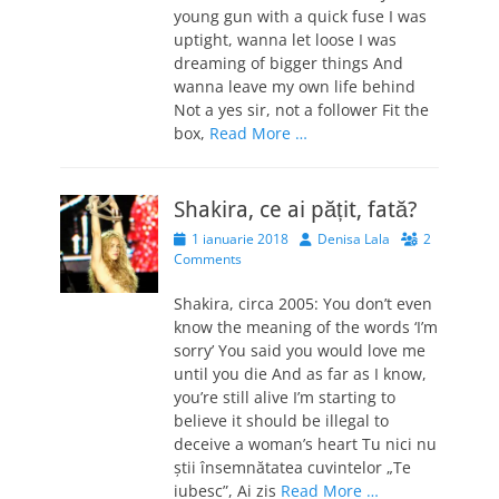
young gun with a quick fuse I was
uptight, wanna let loose I was
dreaming of bigger things And
wanna leave my own life behind
Not a yes sir, not a follower Fit the
box,
Read More …
Shakira, ce ai pățit, fată?
Posted
Author
1 ianuarie 2018
Denisa Lala
2
on
Comments
Shakira, circa 2005: You don’t even
know the meaning of the words ‘I’m
sorry’ You said you would love me
until you die And as far as I know,
you’re still alive I’m starting to
believe it should be illegal to
deceive a woman’s heart Tu nici nu
știi însemnătatea cuvintelor „Te
iubesc”, Ai zis
Read More …