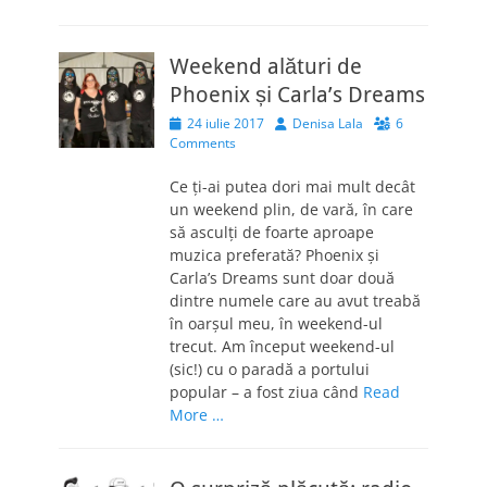
Weekend alături de
Phoenix și Carla’s Dreams
Posted
Author
24 iulie 2017
Denisa Lala
6
on
Comments
Ce ți-ai putea dori mai mult decât
un weekend plin, de vară, în care
să asculți de foarte aproape
muzica preferată? Phoenix și
Carla’s Dreams sunt doar două
dintre numele care au avut treabă
în oarșul meu, în weekend-ul
trecut. Am început weekend-ul
(sic!) cu o paradă a portului
popular – a fost ziua când
Read
More …