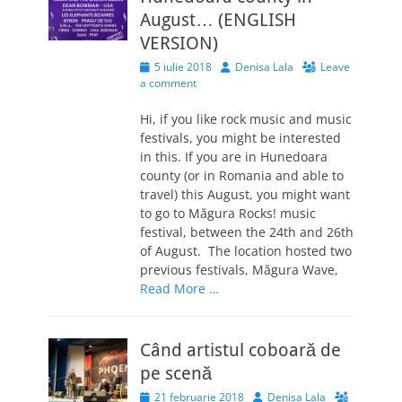
August… (ENGLISH
VERSION)
Posted
Author
5 iulie 2018
Denisa Lala
Leave
on
a comment
Hi, if you like rock music and music
festivals, you might be interested
in this. If you are in Hunedoara
county (or in Romania and able to
travel) this August, you might want
to go to Măgura Rocks! music
festival, between the 24th and 26th
of August. The location hosted two
previous festivals, Măgura Wave,
Read More …
Când artistul coboară de
pe scenă
Posted
Author
21 februarie 2018
Denisa Lala