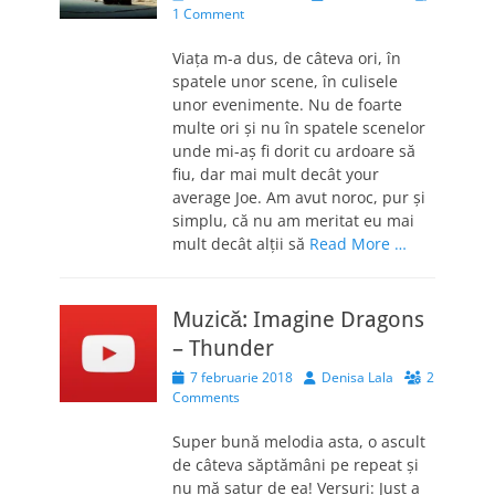
on
1 Comment
Viața m-a dus, de câteva ori, în
spatele unor scene, în culisele
unor evenimente. Nu de foarte
multe ori și nu în spatele scenelor
unde mi-aș fi dorit cu ardoare să
fiu, dar mai mult decât your
average Joe. Am avut noroc, pur și
simplu, că nu am meritat eu mai
mult decât alții să
Read More …
Muzică: Imagine Dragons
– Thunder
Posted
Author
7 februarie 2018
Denisa Lala
2
on
Comments
Super bună melodia asta, o ascult
de câteva săptămâni pe repeat și
nu mă satur de ea! Versuri: Just a