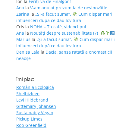
Ion
la
Feriţi-vă de Finalgon!
Ana
la
V-am anulat prezumția de nevinovăție
Zarina
la
„Și-a făcut suma”.
Cum dispar marii
influenceri după ce dau lovitura
Cris
la
NOHA – Tu café, videoclipul
Ana
la
Noutăți despre sustenabilitate (7)
Marius
la
„Și-a făcut suma”.
Cum dispar marii
influenceri după ce dau lovitura
Denisa Lala
la
Dacia, șansa ratată a onomasticii
neaoșe
îmi plac:
România Ecologică
Shelbizleee
Levi Hildebrand
Gittemary Johansen
Sustainably Vegan
Pickup Limes
Rob Greenfield