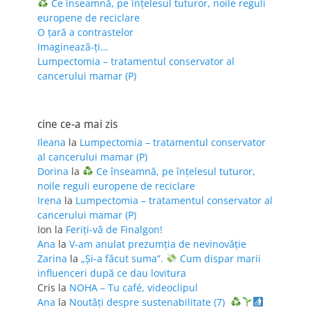
Ce înseamnă, pe înțelesul tuturor, noile reguli
europene de reciclare
O țară a contrastelor
Imaginează-ți…
Lumpectomia – tratamentul conservator al
cancerului mamar (P)
cine ce-a mai zis
Ileana
la
Lumpectomia – tratamentul conservator
al cancerului mamar (P)
Dorina
la
Ce înseamnă, pe înțelesul tuturor,
noile reguli europene de reciclare
Irena
la
Lumpectomia – tratamentul conservator al
cancerului mamar (P)
Ion
la
Feriţi-vă de Finalgon!
Ana
la
V-am anulat prezumția de nevinovăție
Zarina
la
„Și-a făcut suma”.
Cum dispar marii
influenceri după ce dau lovitura
Cris
la
NOHA – Tu café, videoclipul
Ana
la
Noutăți despre sustenabilitate (7)