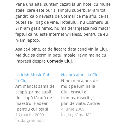
Pana una alta, suntem cazati la un hotel cu multe
stele, care este pur si simplu superb. M-am tot
gandit, ca o nevasta de Cosmar ce ma aflu, ce-as
putea sa-i bag de vina. Hotelului, nu Cosmarului.
Si n-am gasit nimic, nu ma deranjeaza nici macar
faptul ca nu este Internet wireless, pentru ca eu
n-am laptop.
Asa ca-i bine, ca de fiecare data cand vin la Cluj.
Ma duc sa dorm in patul moale, revin maine cu
impresii despre
Comedy Cluj
.
La Irish Music Pub,
No, am ajuns la Cluj
în Cluj
N-am mai ajuns de
Am mâncat zamă de
mult pe lumină la
ceapă, prima supă
Cluj; oraşul e
de ceapă făcută de
frumos, însorit şi
maestrul Hădean
plin de viaţă. Andrei
[pentru curioşi şi
zice că-i plin din
4 iunie 2009
pofticioşi, reţeta - cu
16 martie 2009
cauză de TIFF. Nu
În „la grămadă”
poze delicioase -
În „la grămadă”
ştiu afară cât de plin
este aici]. Între mai
de oameni este, dar