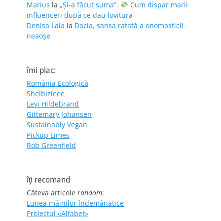
Marius
la
„Și-a făcut suma”.
Cum dispar marii
influenceri după ce dau lovitura
Denisa Lala
la
Dacia, șansa ratată a onomasticii
neaoșe
îmi plac:
România Ecologică
Shelbizleee
Levi Hildebrand
Gittemary Johansen
Sustainably Vegan
Pickup Limes
Rob Greenfield
îţi recomand
Câteva articole
random
:
Lunea mâinilor îndemânatice
Proiectul «Alfabet»