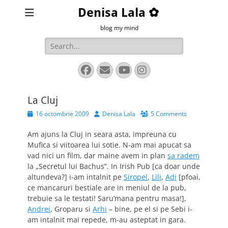
Denisa Lala ✿
blog my mind
Search
for:
Facebook
Email
YouTube
Instagram
La Cluj
Posted
Author
16 octombrie 2009
Denisa Lala
5 Comments
on
Am ajuns la Cluj in seara asta, impreuna cu
Mufica si viitoarea lui sotie. N-am mai apucat sa
vad nici un film, dar maine avem in plan
sa radem
la „Secretul lui Bachus”. In Irish Pub [ca doar unde
altundeva?] i-am intalnit pe
Siropel
,
Lili
,
Adi
[pfoai,
ce mancaruri bestiale are in meniul de la pub,
trebuie sa le testati! Saru’mana pentru masa!],
Andrei
, Groparu si
Arhi
– bine, pe el si pe Sebi i-
am intalnit mai repede, m-au asteptat in gara.