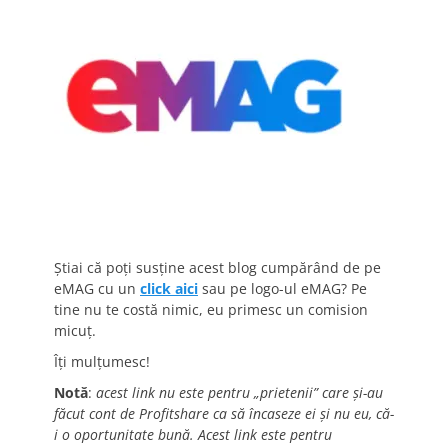
Știai că poți susține acest blog cumpărând de pe
eMAG cu un
click aici
sau pe logo-ul eMAG? Pe
tine nu te costă nimic, eu primesc un comision
micuț.
Îți mulțumesc!
Notă
:
acest link nu este pentru „prietenii” care și-au
făcut cont de Profitshare ca să încaseze ei și nu eu, că-
i o oportunitate bună. Acest link este pentru