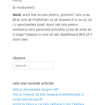
micuț.
Îți mulțumesc!
Notă
:
acest link nu este pentru „prietenii” care și-au
făcut cont de Profitshare ca să încaseze ei și nu eu, că-
i o oportunitate bună. Acest link este pentru
vizitatorul care apreciază articolele scrise de mine de-
a lungul timpului și vrea să mă răsplătească fără să îl
coste ceva.
căutare
Search
for:
cele mai recente articole
Mituri demontate despre SPF
Tot ce trebuie să știți despre endometrioză și
ciclul menstrual (P)
Vizită la fabrica Lactalis (Albalact) din Oiejdea,