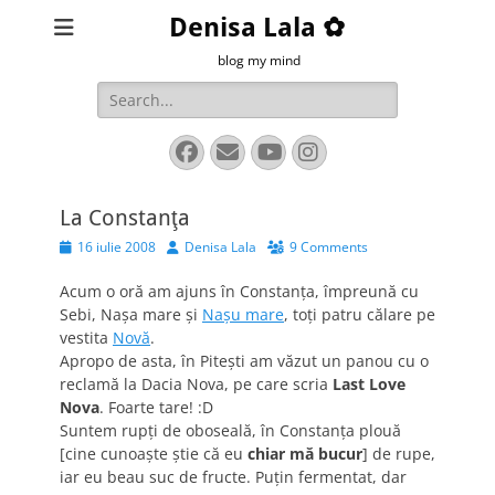
Denisa Lala ✿
blog my mind
Search
for:
Facebook
Email
YouTube
Instagram
La Constanţa
Posted
Author
16 iulie 2008
Denisa Lala
9 Comments
on
Acum o oră am ajuns în Constanţa, împreună cu
Sebi, Naşa mare şi
Naşu mare
, toţi patru călare pe
vestita
Novă
.
Apropo de asta, în Piteşti am văzut un panou cu o
reclamă la Dacia Nova, pe care scria
Last Love
Nova
. Foarte tare! :D
Suntem rupţi de oboseală, în Constanţa plouă
[cine cunoaşte ştie că eu
chiar mă bucur
] de rupe,
iar eu beau suc de fructe. Puţin fermentat, dar