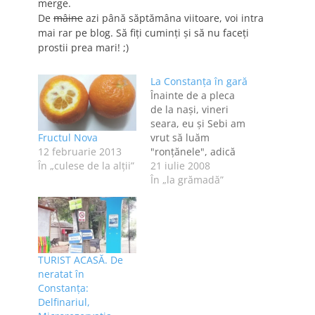
merge.
De
mâine
azi până săptămâna viitoare, voi intra
mai rar pe blog. Să fiţi cuminţi şi să nu faceţi
prostii prea mari! ;)
La Constanţa în gară
Înainte de a pleca
de la naşi, vineri
seara, eu şi Sebi am
Fructul Nova
vrut să luăm
12 februarie 2013
"ronţănele", adică
În „culese de la alţii”
chestii de mâncat pe
21 iulie 2008
tren, pentru că ne
În „la grămadă”
aşteptau minimum
14 ore de mers în
picioare, în tren. La
chioşcul din stânga
gării, chiar la
TURIST ACASĂ. De
intrare, preţurile
neratat în
erau după cum
Constanța:
urmează: corn…
Delfinariul,