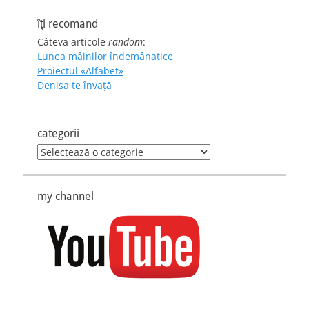
îţi recomand
Câteva articole
random
:
Lunea mâinilor îndemânatice
Proiectul «Alfabet»
Denisa te învaţă
categorii
categorii
my channel