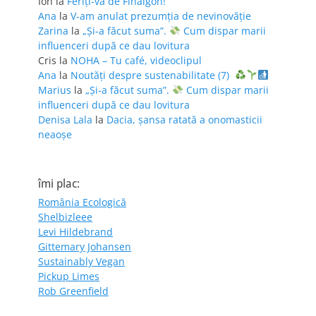
Ion
la
Feriţi-vă de Finalgon!
Ana
la
V-am anulat prezumția de nevinovăție
Zarina
la
„Și-a făcut suma”.
Cum dispar marii
influenceri după ce dau lovitura
Cris
la
NOHA – Tu café, videoclipul
Ana
la
Noutăți despre sustenabilitate (7)
Marius
la
„Și-a făcut suma”.
Cum dispar marii
influenceri după ce dau lovitura
Denisa Lala
la
Dacia, șansa ratată a onomasticii
neaoșe
îmi plac:
România Ecologică
Shelbizleee
Levi Hildebrand
Gittemary Johansen
Sustainably Vegan
Pickup Limes
Rob Greenfield