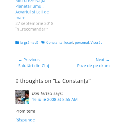
Microrezervația,
Planetariumul,
Acvariul și Leii de
mare
27 septembrie 2018
În „recomandări”
Categories
Tags
la grămadă
Constanţa
,
locuri
,
personal
,
Visurât
Navigare
← Previous
Next →
Previous
Next
Salutări din Cluj
Poze de pe drum
în
post:
post:
articole
9 thoughts on “La Constanţa”
Dan Terteci
says:
16 iulie 2008 at 8:55 AM
Promitem!
Răspunde