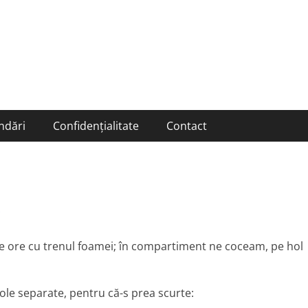
ndări
Confidențialitate
Contact
s
pe ore cu trenul foamei; în compartiment ne coceam, pe hol
cole separate, pentru că-s prea scurte: