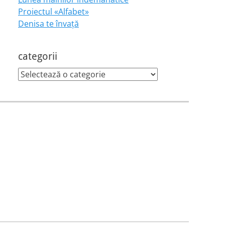
Proiectul «Alfabet»
Denisa te învaţă
categorii
categorii