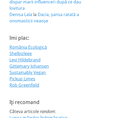
dispar marii influenceri după ce dau
lovitura
Denisa Lala
la
Dacia, șansa ratată a
onomasticii neaoșe
îmi plac:
România Ecologică
Shelbizleee
Levi Hildebrand
Gittemary Johansen
Sustainably Vegan
Pickup Limes
Rob Greenfield
îţi recomand
Câteva articole
random
:
Lunea mâinilor îndemânatice