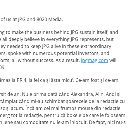
l of us at JPG and 8020 Media.
ng to make the business behind JPG sustain itself, and
 all deeply believe in everything JPG represents, but
ney needed to keep JPG alive in these extraordinary
rs, spoke with numerous potential investors, and
forts, all without success. As a result,
jpgmag.com
will
09.
ămas la PR 4, la fel ca şi ăsta micu’. Ce-am fost şi ce-am
ârşit de an. Nu e prima dată când Alexandra, Alin, Andi şi
 întâmplat când mi-au schimbat şoarecele de la redacţie cu
sesc şi acum. Încă am cel mai frumos mouse din redacţie!
merg tot la redacţie, pentru că boxele pe care le foloseam
in lene sau comoditate nu le-am înlocuit. De fapt, nici nu-s