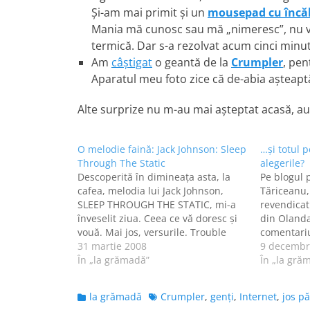
Şi-am mai primit şi un
mousepad cu încăl
Mania mă cunosc sau mă „nimeresc”, nu vor
termică. Dar s-a rezolvat acum cinci minu
Am
câştigat
o geantă de la
Crumpler
, pen
Aparatul meu foto zice că de-abia aşteaptă
Alte surprize nu m-au mai aşteptat acasă, au
O melodie faină: Jack Johnson: Sleep
…şi totul p
Through The Static
alegerile?
Descoperită în dimineaţa asta, la
Pe blogul p
cafea, melodia lui Jack Johnson,
Tăriceanu,
SLEEP THROUGH THE STATIC, mi-a
revendicat
înveselit ziua. Ceea ce vă doresc şi
din Olanda
vouă. Mai jos, versurile. Trouble
comentariu:
travels fast When you’re specially
31 martie 2008
writing in 
9 decembr
designed for crash testing Or
În „la grămadă”
speaking R
În „la gră
wearing wool sunglasses in the
Dutch girl 
afternoon Come on and tell us what
Categories
Tags
la grămadă
Crumpler
,
genţi
,
Internet
,
jos pă
you’re…