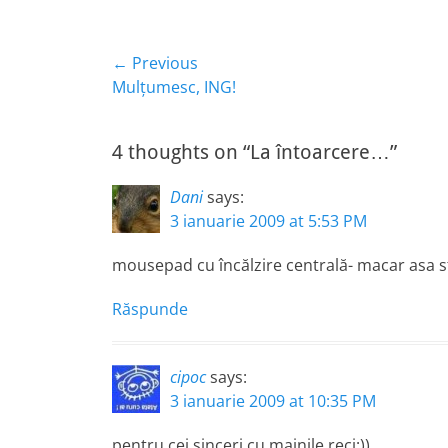
Navigare
← Previous
Previous
Mulţumesc, ING!
în
post:
articole
4 thoughts on “La întoarcere…”
Dani
says:
3 ianuarie 2009 at 5:53 PM
mousepad cu încălzire centrală- macar asa sti
Răspunde
cipoc
says:
3 ianuarie 2009 at 10:35 PM
pentru cei sinceri cu mainile reci:))