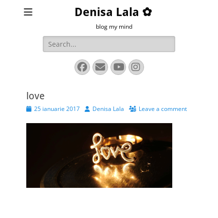
Denisa Lala ✿
blog my mind
Search
for:
Facebook
Email
YouTube
Instagram
love
Posted
Author
25 ianuarie 2017
Denisa Lala
Leave a comment
on