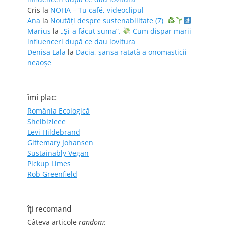
Cris
la
NOHA – Tu café, videoclipul
Ana
la
Noutăți despre sustenabilitate (7)
Marius
la
„Și-a făcut suma”.
Cum dispar marii
influenceri după ce dau lovitura
Denisa Lala
la
Dacia, șansa ratată a onomasticii
neaoșe
îmi plac:
România Ecologică
Shelbizleee
Levi Hildebrand
Gittemary Johansen
Sustainably Vegan
Pickup Limes
Rob Greenfield
îţi recomand
Câteva articole
random
: