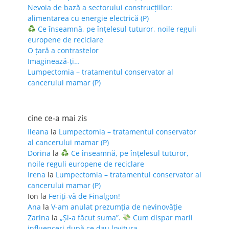
Nevoia de bază a sectorului construcțiilor:
alimentarea cu energie electrică (P)
Ce înseamnă, pe înțelesul tuturor, noile reguli
europene de reciclare
O țară a contrastelor
Imaginează-ți…
Lumpectomia – tratamentul conservator al
cancerului mamar (P)
cine ce-a mai zis
Ileana
la
Lumpectomia – tratamentul conservator
al cancerului mamar (P)
Dorina
la
Ce înseamnă, pe înțelesul tuturor,
noile reguli europene de reciclare
Irena
la
Lumpectomia – tratamentul conservator al
cancerului mamar (P)
Ion
la
Feriţi-vă de Finalgon!
Ana
la
V-am anulat prezumția de nevinovăție
Zarina
la
„Și-a făcut suma”.
Cum dispar marii
influenceri după ce dau lovitura