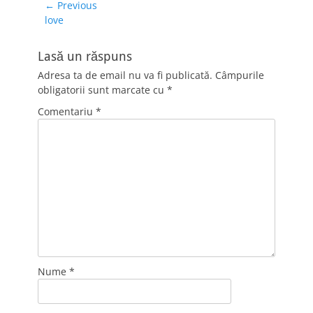
Navigare
← Previous
Previous
love
în
post:
articole
Lasă un răspuns
Adresa ta de email nu va fi publicată.
Câmpurile
obligatorii sunt marcate cu
*
Comentariu
*
Nume
*