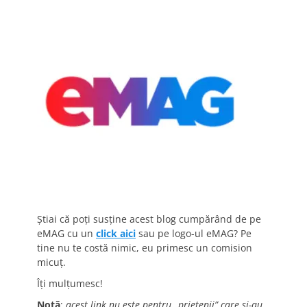
Știai că poți susține acest blog cumpărând de pe
eMAG cu un
click aici
sau pe logo-ul eMAG? Pe
tine nu te costă nimic, eu primesc un comision
micuț.
Îți mulțumesc!
Notă
:
acest link nu este pentru „prietenii” care și-au