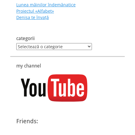
Lunea mâinilor îndemânatice
Proiectul «Alfabet»
Denisa te învaţă
categorii
categorii
my channel
Friends: