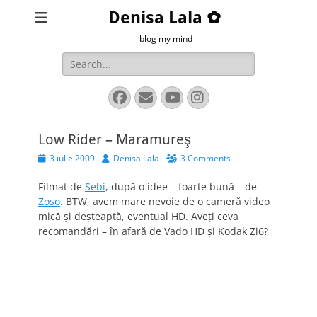
Denisa Lala ✿
blog my mind
Search
for:
Facebook
Email
YouTube
Instagram
Low Rider – Maramureş
Posted
Author
3 iulie 2009
Denisa Lala
3 Comments
on
Filmat de
Sebi
, după o idee – foarte bună – de
Zoso
. BTW, avem mare nevoie de o cameră video
mică şi deşteaptă, eventual HD. Aveţi ceva
recomandări – în afară de Vado HD şi Kodak Zi6?