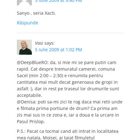
3 iulie 2009 at 9:40 PM
Sanyo , seria Xacti.
Răspunde
Vasi
says:
5 iulie 2009 at 1:02 PM
@DeepBlueRO: da, si mie mi se pare putin cam
rapid. Cat despre tremuratul camerei, comuna
Sacel (min 2:00 – 2:30) e renumita pentru
cantitatea mai mult decat generoasa de gropi in
asfalt :), dar in rest pe traseul lor drumurile sunt
acceptabile.
@Denisa: poti sa-mi zici te rog daca mai retii unde
e filmata prima portiune de drum? Ca prima am
zis mai sus in ce zona e, iar a doua e la urcare in
Pasul Prislop.
P.S.: Pacat ca tocmai cand ati intrat in localitatea
mea natala, Moisei, ai taiat filmuletul