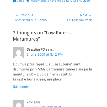
Categories
Tags
video
Maramureş
,
on the road again
,
turism
,
video
proastă, dimpotrivă,
dar am fost şi sunt
super…
Navigare
← Previous
Next →
Previous
Next
Mai scriu şi eu ceva
La Arsenal Park
în
post:
post:
articole
3 thoughts on “Low Rider –
Maramureş”
DeepBlueRO
says:
3 iulie 2009 at 8:12 PM
E cumva prea rapid … si… asa „bune” sunt
drumurile prin MM? Ca tremura camera aia pe la
minutul 2.00 – 2.30 de n-am vazut :D
In rest e buna ideea, imi place!!
Răspunde
Tavi
says: