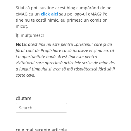
Știai că poți susține acest blog cumpărând de pe
eMAG cu un
click aici
sau pe logo-ul eMAG? Pe
tine nu te costă nimic, eu primesc un comision
micuț.
Îți mulțumesc!
Notă
:
acest link nu este pentru „prietenii” care și-au
făcut cont de Profitshare ca să încaseze ei și nu eu, că-
i o oportunitate bună. Acest link este pentru
vizitatorul care apreciază articolele scrise de mine de-
a lungul timpului și vrea să mă răsplătească fără să îl
coste ceva.
căutare
Search
for:
cele mai recente articole