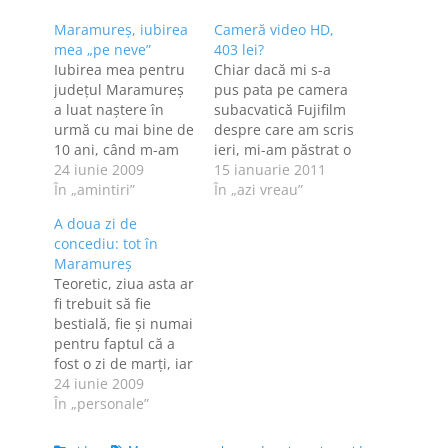
Maramureş, iubirea
Cameră video HD,
mea „pe neve”
403 lei?
Iubirea mea pentru
Chiar dacă mi s-a
judeţul Maramureş
pus pata pe camera
a luat naştere în
subacvatică Fujifilm
urmă cu mai bine de
despre care am scris
10 ani, când m-am
ieri, mi-am păstrat o
îndrăgostit de poza
24 iunie 2009
doză de raţiune şi-
15 ianuarie 2011
unui
În „amintiri”
am pornit în
În „azi vreau”
maramureşean.
căutarea altor
A doua zi de
Fotografia mi-o
"jucării" care să facă
concediu: tot în
arătase sora
acelaşi lucru.
Maramureş
frumosului băiat,
Recunosc, când am
Teoretic, ziua asta ar
internată în acelaşi
dat de ofertele
fi trebuit să fie
salon cu mine într-
colorate ale
bestială, fie şi numai
un spital din Târgu
diverselor site-uri,
pentru faptul că a
Mureş. Amândouă
am uitat de unde-
fost o zi de marţi, iar
eram departe de
am pornit şi m-am
eu - se ştie, iar dacă
24 iunie 2009
casă, iar faptul că
trezit…
nu se ştie, se află :D
În „personale”
între noi…
- marţea lucrez
intens. N-a fost o zi