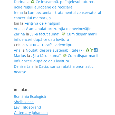
Dorina
la
Ce înseamnă, pe înțelesul tuturor,
noile reguli europene de reciclare
Irena
la
Lumpectomia – tratamentul conservator al
cancerului mamar (P)
Ion
la
Feriţi-vă de Finalgon!
Ana
la
V-am anulat prezumția de nevinovăție
Zarina
la
„Și-a făcut suma”.
Cum dispar marii
influenceri după ce dau lovitura
Cris
la
NOHA – Tu café, videoclipul
Ana
la
Noutăți despre sustenabilitate (7)
Marius
la
„Și-a făcut suma”.
Cum dispar marii
influenceri după ce dau lovitura
Denisa Lala
la
Dacia, șansa ratată a onomasticii
neaoșe
îmi plac:
România Ecologică
Shelbizleee
Levi Hildebrand
Gittemary Johansen