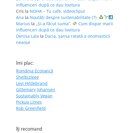
influenceri după ce dau lovitura
Cris
la
NOHA – Tu café, videoclipul
Ana
la
Noutăți despre sustenabilitate (7)
Marius
la
„Și-a făcut suma”.
Cum dispar marii
influenceri după ce dau lovitura
Denisa Lala
la
Dacia, șansa ratată a onomasticii
neaoșe
îmi plac:
România Ecologică
Shelbizleee
Levi Hildebrand
Gittemary Johansen
Sustainably Vegan
Pickup Limes
Rob Greenfield
îţi recomand