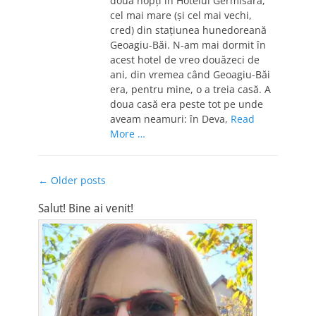
două nopți în Hotelul Germisara,
cel mai mare (și cel mai vechi,
cred) din stațiunea hunedoreană
Geoagiu-Băi. N-am mai dormit în
acest hotel de vreo douăzeci de
ani, din vremea când Geoagiu-Băi
era, pentru mine, o a treia casă. A
doua casă era peste tot pe unde
aveam neamuri: în Deva,
Read
More …
Post
←
Older posts
navigation
Salut! Bine ai venit!