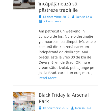
încăpățânează să
păstreze tradițiile
Posted
Author
13 decembrie 2017
Denisa Lala
on
2 Comments
Am petrecut un weekend în
Luncoiu de Jos. Nu e o destinație
glamourous, ba dimpotrivă: este o
comună dintr-o zonă oarecum
îndepărtată de civilizație. Mai
precis, este la vreo 30 de km de
Deva și 6 km de Brad. OK, nu e
vreun sătuc izolat, poți ajunge pe
jos la Brad, care-i un oraș micuț
Read More …
Black Friday la Arsenal
Park
Posted
Author
16 noiembrie 2017
Denisa Lala