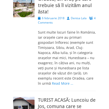
trebuie să îl vizităm anul
ăsta!
Posted
Author
6 februarie 2018
Denisa Lala
4
on
Comments
Sunt multe locuri faine în România,
iar orașele care au primari
gospodari înfloresc (exemple sunt
Timișoara, Sibiu, Arad, Cluj-
Napoca, Alba Iulia, și în categoria
orașelor mai mici, Hunedoara – nu
exagerez, în câțiva ani, nu mulți,
veți pune și Hunedoara pe lista
orașelor de văzut din țară). Un
exemplu recent este Oradea, care
în urmă
Read More …
TURIST ACASĂ: Luncoiu de
Jos, comuna care se