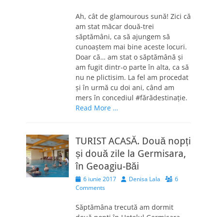
Ah, cât de glamourous sună! Zici că
am stat măcar două-trei
săptămâni, ca să ajungem să
cunoaștem mai bine aceste locuri.
Doar că… am stat o săptămână și
am fugit dintr-o parte în alta, ca să
nu ne plictisim. La fel am procedat
și în urmă cu doi ani, când am
mers în concediul #fărădestinație.
Read More …
TURIST ACASĂ. Două nopți
și două zile la Germisara,
în Geoagiu-Băi
Posted
Author
6 iunie 2017
Denisa Lala
6
on
Comments
Săptămâna trecută am dormit