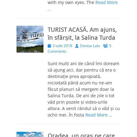
with my own eyes. The
Read More
…
TURIST ACASĂ. Am ajuns,
în sfârșit, la Salina Turda
Posted
Author
3 iulie 2018
Denisa Lala
5
on
Comments
Sunt mulți ani de când îmi doream
să ajung aici, dar pentru că era o
destinație prea apropiată,
niciodată până acum nu ne-am
făcut planuri să mergem doar la
Salina Turda. De ani de zile o tot
văd prin pozele și video-urile
altora. A venit rândul să o văd și cu
ochii mei. În fosta
Read More …
Oradea, un oraș pe care