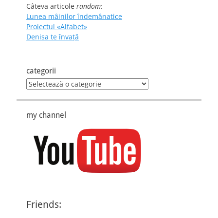
Câteva articole
random
:
Lunea mâinilor îndemânatice
Proiectul «Alfabet»
Denisa te învaţă
categorii
categorii
my channel
Friends: