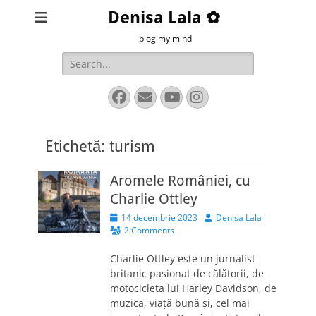
Denisa Lala ✿
blog my mind
Search
for:
Facebook
Email
YouTube
Instagram
Etichetă:
turism
Aromele României, cu
Charlie Ottley
Posted
Author
14 decembrie 2023
Denisa Lala
on
2 Comments
Charlie Ottley este un jurnalist
britanic pasionat de călătorii, de
motocicleta lui Harley Davidson, de
muzică, viață bună și, cel mai