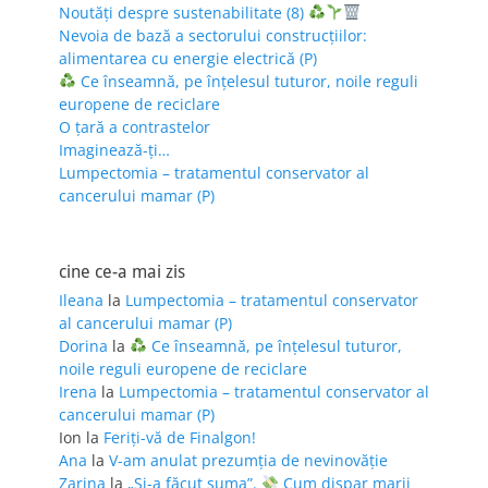
Noutăți despre sustenabilitate (8)
Nevoia de bază a sectorului construcțiilor:
alimentarea cu energie electrică (P)
Ce înseamnă, pe înțelesul tuturor, noile reguli
europene de reciclare
O țară a contrastelor
Imaginează-ți…
Lumpectomia – tratamentul conservator al
cancerului mamar (P)
cine ce-a mai zis
Ileana
la
Lumpectomia – tratamentul conservator
al cancerului mamar (P)
Dorina
la
Ce înseamnă, pe înțelesul tuturor,
noile reguli europene de reciclare
Irena
la
Lumpectomia – tratamentul conservator al
cancerului mamar (P)
Ion
la
Feriţi-vă de Finalgon!
Ana
la
V-am anulat prezumția de nevinovăție
Zarina
la
„Și-a făcut suma”.
Cum dispar marii