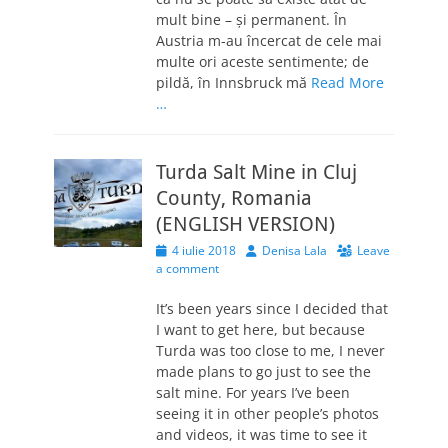
mult bine – și permanent. În
Austria m-au încercat de cele mai
multe ori aceste sentimente; de
pildă, în Innsbruck mă
Read More
…
Turda Salt Mine in Cluj
County, Romania
(ENGLISH VERSION)
Posted
Author
4 iulie 2018
Denisa Lala
Leave
on
a comment
It’s been years since I decided that
I want to get here, but because
Turda was too close to me, I never
made plans to go just to see the
salt mine. For years I’ve been
seeing it in other people’s photos
and videos, it was time to see it