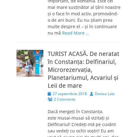
important, de România. Este cel
mai mare susținător al țării noastre
și o face în mod activ, promovând-
o de ani buni. Eu nu știam prea
multe despre el – și în continuare
nu mă
Read More …
TURIST ACASĂ. De neratat
în Constanța: Delfinariul,
Microrezervația,
Planetariumul, Acvariul și
Leii de mare
Posted
Author
27 septembrie 2018
Denisa Lala
on
2 Comments
Dacă mergeți în Constanța,
este musai-musai să vizitați și
Delfinariul! Credeți-mă pe cuvânt
sau vedeți cu ochii voștri! Eu am