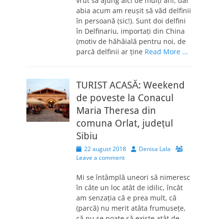
vrut să ajung aici de mulți ani, dar
abia acum am reușit să văd delfinii
în persoană (sic!). Sunt doi delfini
în Delfinariu, importați din China
(motiv de hăhăială pentru noi, de
parcă delfinii ar ține
Read More …
TURIST ACASĂ: Weekend
de poveste la Conacul
Maria Theresa din
comuna Orlat, județul
Sibiu
Posted
Author
22 august 2018
Denisa Lala
on
Leave a comment
Mi se întâmplă uneori să nimeresc
în câte un loc atât de idilic, încât
am senzația că e prea mult, că
(parcă) nu merit atâta frumusețe,
că nu se poate să existe atât de