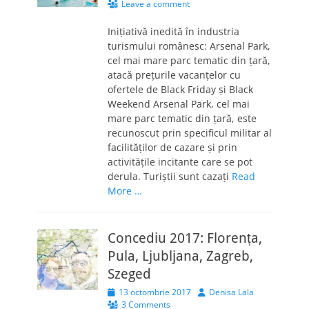
on
Leave a comment
Inițiativă inedită în industria
turismului românesc: Arsenal Park,
cel mai mare parc tematic din țară,
atacă prețurile vacanțelor cu
ofertele de Black Friday și Black
Weekend Arsenal Park, cel mai
mare parc tematic din țară, este
recunoscut prin specificul militar al
facilităților de cazare și prin
activitățile incitante care se pot
derula. Turiștii sunt cazați
Read
More …
Concediu 2017: Florența,
Pula, Ljubljana, Zagreb,
Szeged
Posted
Author
13 octombrie 2017
Denisa Lala
on
3 Comments