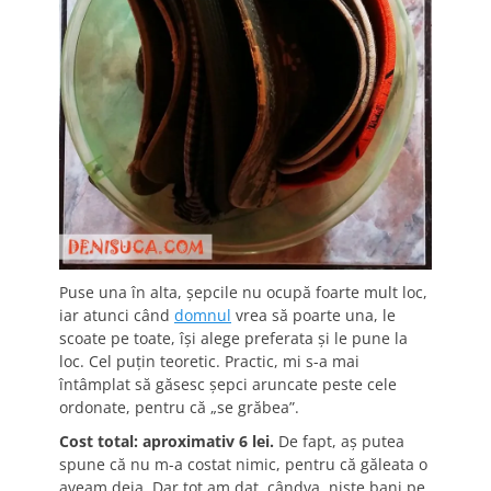
Puse una în alta, șepcile nu ocupă foarte mult loc,
iar atunci când
domnul
vrea să poarte una, le
scoate pe toate, își alege preferata și le pune la
loc. Cel puțin teoretic. Practic, mi s-a mai
întâmplat să găsesc șepci aruncate peste cele
ordonate, pentru că „se grăbea”.
Cost total: aproximativ 6 lei.
De fapt, aș putea
spune că nu m-a costat nimic, pentru că găleata o
aveam deja. Dar tot am dat, cândva, niște bani pe