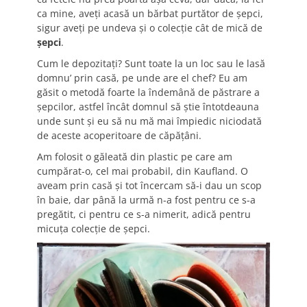
ca mine, aveți acasă un bărbat purtător de șepci,
sigur aveți pe undeva și o colecție cât de mică de
șepci
.
Cum le depozitați? Sunt toate la un loc sau le lasă
domnu’ prin casă, pe unde are el chef? Eu am
găsit o metodă foarte la îndemână de păstrare a
șepcilor, astfel încât domnul să știe întotdeauna
unde sunt și eu să nu mă mai împiedic niciodată
de aceste acoperitoare de căpățâni.
Am folosit o găleată din plastic pe care am
cumpărat-o, cel mai probabil, din Kaufland. O
aveam prin casă și tot încercam să-i dau un scop
în baie, dar până la urmă n-a fost pentru ce s-a
pregătit, ci pentru ce s-a nimerit, adică pentru
micuța colecție de șepci.