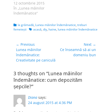
12 octombrie 2015
În „Lunea mâinilor
îndemânatice”
Categories
la grămadă
,
Lunea mâinilor îndemânatice
,
treburi
Tags
femeieşti
acasă
,
diy
,
haine
,
lunea mâinilor îndemânatice
Navigare
← Previous
Next →
Previous
Next
Lunea mâinilor
Ce înseamnă să ai un
în
post:
post:
îndemânatice:
domeniu bun
articole
Creativitate pe caniculă
3 thoughts on “Lunea mâinilor
îndemânatice: cum depozităm
șepcile?”
Diana
says:
24 august 2015 at 4:36 PM