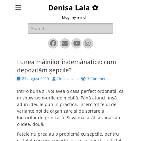
Denisa Lala ✿
blog my mind
Search
for:
Facebook
Email
YouTube
Instagram
Lunea mâinilor îndemânatice: cum
depozităm șepcile?
Posted
Author
24 august 2015
Denisa Lala
3 Comments
on
Într-o bună zi, voi avea o casă perfect ordonată, ca
în showroom-urile de mobilă. Până atunci, însă,
adun idei, le pun în practică, încerc tot felul de
variante noi de organizare și de sortare a
lucrurilor de prin casă. Și vă mai arăt și vouă câte
o idee, două.
Fetele nu prea au o problemă cu șepcile, pentru
că fetele nu prea poartă așa ceva, dar dacă, la fel