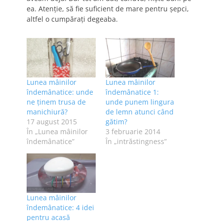
ea. Atenție, să fie suficient de mare pentru șepci,
altfel o cumpărați degeaba.
Lunea mâinilor
Lunea mâinilor
îndemânatice: unde
îndemânatice 1:
ne ținem trusa de
unde punem lingura
manichiură?
de lemn atunci când
17 august 2015
gătim?
În „Lunea mâinilor
3 februarie 2014
îndemânatice”
În „intrăstingness”
Lunea mâinilor
îndemânatice: 4 idei
pentru acasă