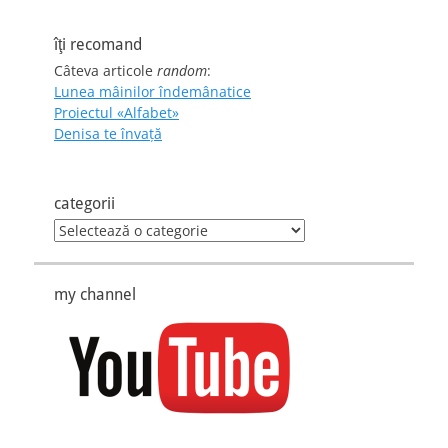
îţi recomand
Câteva articole
random
:
Lunea mâinilor îndemânatice
Proiectul «Alfabet»
Denisa te învaţă
categorii
categorii
my channel