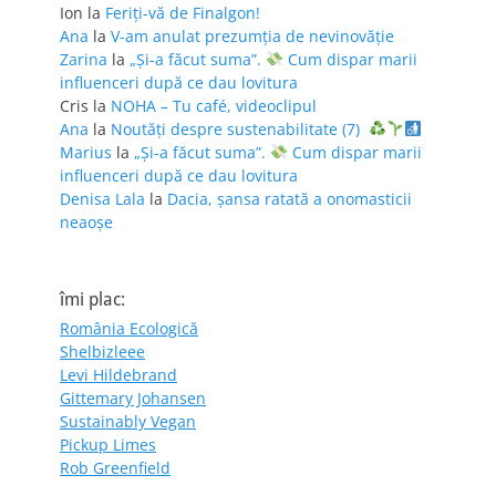
Ion
la
Feriţi-vă de Finalgon!
Ana
la
V-am anulat prezumția de nevinovăție
Zarina
la
„Și-a făcut suma”.
Cum dispar marii
influenceri după ce dau lovitura
Cris
la
NOHA – Tu café, videoclipul
Ana
la
Noutăți despre sustenabilitate (7)
Marius
la
„Și-a făcut suma”.
Cum dispar marii
influenceri după ce dau lovitura
Denisa Lala
la
Dacia, șansa ratată a onomasticii
neaoșe
îmi plac:
România Ecologică
Shelbizleee
Levi Hildebrand
Gittemary Johansen
Sustainably Vegan
Pickup Limes
Rob Greenfield