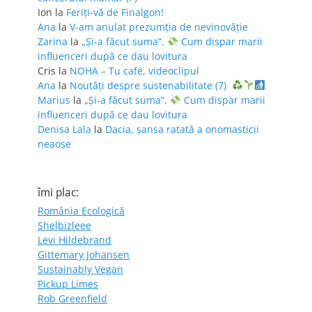
Ion
la
Feriţi-vă de Finalgon!
Ana
la
V-am anulat prezumția de nevinovăție
Zarina
la
„Și-a făcut suma”.
Cum dispar marii
influenceri după ce dau lovitura
Cris
la
NOHA – Tu café, videoclipul
Ana
la
Noutăți despre sustenabilitate (7)
Marius
la
„Și-a făcut suma”.
Cum dispar marii
influenceri după ce dau lovitura
Denisa Lala
la
Dacia, șansa ratată a onomasticii
neaoșe
îmi plac:
România Ecologică
Shelbizleee
Levi Hildebrand
Gittemary Johansen
Sustainably Vegan
Pickup Limes
Rob Greenfield