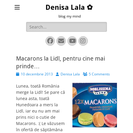
Denisa Lala ✿
blog my mind
Search
for:
Facebook
Email
YouTube
Instagram
Macarons la Lidl, pentru cine mai
prinde…
Posted
Author
10 decembrie 2013
Denisa Lala
5 Comments
on
Lunea, toată România
merge la Lidl! Se pare că
lunea asta, toată
Hunedoara a mers la
Lidl, iar eu nu am mai
prins nici o cutie de
Macarons. :( Le văzusem
în ofertă de săptămâna