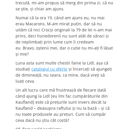
trecută, mi-am propus să merg din prima zi, că nu
se ştie, şi chiar am ajuns.
Numai că la ora 19, când am ajuns eu, nu mai
erau Macarons. M-am mirat puţin, dar să nu
uităm că nici Crocşi originali la 79 de lei n-am mai
prins, deci hunedorenii nu sunt atât de săraci şi
de neplimbaţi prin lume cum îi credeam
eu. Bravo, oştenii mei, dar o cutie nu mi-aţi fi lăsat
şi mie?
Luna asta sunt multe chestii faine la Lidl, aşa că
studiaţi
catalogul cu oferte
şi încercaţi să ajungeţi
de dimineaţă, nu seara, ca mine, dacă vreţi să
luaţi ceva.
Un alt lucru care mă frustrează de fiecare dată
când ajung la Lidl [eu îmi fac cumpărăturile din
Kaufland] este că preţurile sunt invers decât la
Kaufland – deasupra raftului şi nu la bază – şi că
nu toate produsele au preţuri. Cum să cumpăr
ceva dacă nu ştiu cât costă?