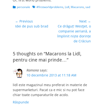
Of, first world problems.
Categories
Tags
personale
#firstworldproblems
,
Lidl
,
Macarons
,
sad
Navigare
← Previous
Next →
Previous
Next
Idei de pus sub brad
Ce drăguţ! WestJet, o
în
post:
post:
companie aeriană, a
articole
împlinit nişte dorinţe
de Crăciun
5 thoughts on “Macarons la Lidl,
pentru cine mai prinde…”
Ramona
says:
10 decembrie 2013 at 11:18 AM
lidl este magazinul meu preferat in materie de
supermarketuri. Pacat ca e mic si nu pot face
chiar toate cumparaturile de acolo.
Răspunde