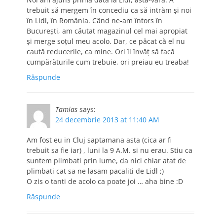
trebuit să mergem în concediu ca să intrăm şi noi
în Lidl, în România. Când ne-am întors în
Bucureşti, am căutat magazinul cel mai apropiat
şi merge soţul meu acolo. Dar, ce păcat că el nu
caută reducerile, ca mine. Ori îl învăţ să facă
cumpărăturile cum trebuie, ori preiau eu treaba!
Răspunde
Tamias
says:
24 decembrie 2013 at 11:40 AM
Am fost eu in Cluj saptamana asta (cica ar fi
trebuit sa fie iar) , luni la 9 A.M. si nu erau. Stiu ca
suntem plimbati prin lume, da nici chiar atat de
plimbati cat sa ne lasam pacaliti de Lidl ;)
O zis o tanti de acolo ca poate joi … aha bine :D
Răspunde