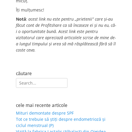
micuț.
Îți mulțumesc!
Notă
:
acest link nu este pentru „prietenii” care și-au
făcut cont de Profitshare ca să încaseze ei și nu eu, că-
i o oportunitate bună. Acest link este pentru
vizitatorul care apreciază articolele scrise de mine de-
a lungul timpului și vrea să mă răsplătească fără să îl
coste ceva.
căutare
Search
for:
cele mai recente articole
Mituri demontate despre SPF
Tot ce trebuie să știți despre endometrioză și
ciclul menstrual (P)
Vizită la fabrica Lactalis (Albalact) din Oiejdea,