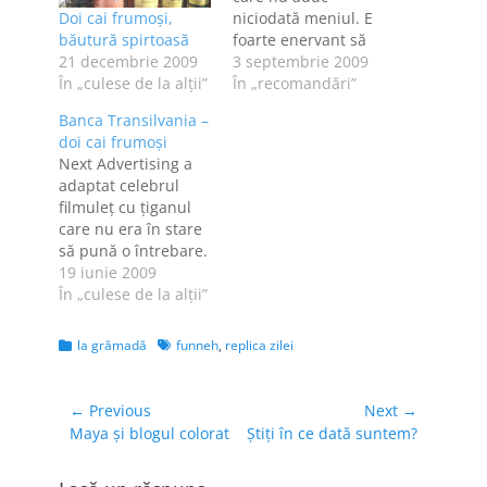
Doi cai frumoşi,
niciodată meniul. E
băutură spirtoasă
foarte enervant să
21 decembrie 2009
"aterizezi" pe o
3 septembrie 2009
În „culese de la alţii”
terasă şi să fii
În „recomandări”
întrebat ce doreşti
Banca Transilvania –
fără să ştii care-i
doi cai frumoşi
oferta. Arhi se
Next Advertising a
întreabă de ce nu
adaptat celebrul
suntem mai relaxaţi.
filmuleţ cu ţiganul
Pentru că noi am
care nu era în stare
inventat capra
să pună o întrebare.
vecinului. Cai putere
De săptămâna
19 iunie 2009
[maxim şasă?]
viitoare şi la
În „culese de la alţii”
Cum…
televizor, un spot
frumos.
Categories
Tags
la grămadă
funneh
,
replica zilei
Navigare
← Previous
Next →
Previous
Next
Maya şi blogul colorat
Ştiţi în ce dată suntem?
în
post:
post:
articole