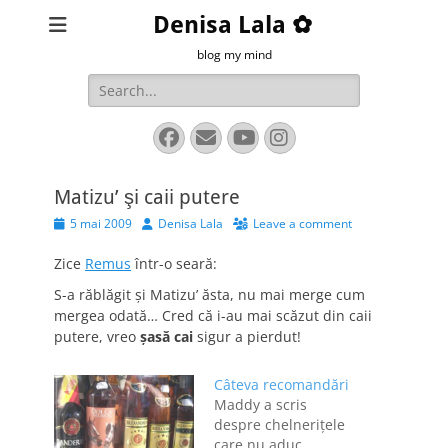
Denisa Lala ✿
blog my mind
Search
for:
Facebook
Email
YouTube
Instagram
Matizu’ şi caii putere
Posted
Author
5 mai 2009
Denisa Lala
Leave a comment
on
Zice
Remus
într-o seară:
S-a răblăgit şi Matizu’ ăsta, nu mai merge cum
mergea odată… Cred că i-au mai scăzut din caii
putere, vreo
şasă cai
sigur a pierdut!
Câteva recomandări
Maddy a scris
despre chelneriţele
care nu aduc