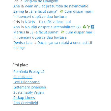
Ion
la
Feriţi-vă de Finalgon!
Ana
la
V-am anulat prezumția de nevinovăție
Zarina
la
„Și-a făcut suma”.
Cum dispar marii
influenceri după ce dau lovitura
Cris
la
NOHA – Tu café, videoclipul
Ana
la
Noutăți despre sustenabilitate (7)
Marius
la
„Și-a făcut suma”.
Cum dispar marii
influenceri după ce dau lovitura
Denisa Lala
la
Dacia, șansa ratată a onomasticii
neaoșe
îmi plac:
România Ecologică
Shelbizleee
Levi Hildebrand
Gittemary Johansen
Sustainably Vegan
Pickup Limes
Rob Greenfield