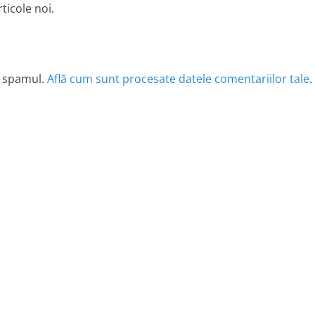
ticole noi.
e spamul.
Află cum sunt procesate datele comentariilor tale
.