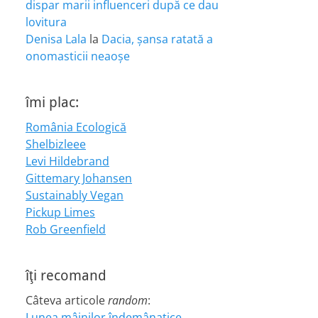
dispar marii influenceri după ce dau
lovitura
Denisa Lala
la
Dacia, șansa ratată a
onomasticii neaoșe
îmi plac:
România Ecologică
Shelbizleee
Levi Hildebrand
Gittemary Johansen
Sustainably Vegan
Pickup Limes
Rob Greenfield
îţi recomand
Câteva articole
random
:
Lunea mâinilor îndemânatice