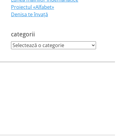
Proiectul «Alfabet»
Denisa te învaţă
categorii
categorii