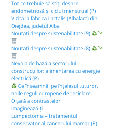
Tot ce trebuie să știți despre
endometrioză și ciclul menstrual (P)
Vizită la fabrica Lactalis (Albalact) din
Oiejdea, județul Alba
Noutăți despre sustenabilitate (9)
Noutăți despre sustenabilitate (8)
Nevoia de bază a sectorului
construcțiilor: alimentarea cu energie
electrică (P)
Ce înseamnă, pe înțelesul tuturor,
noile reguli europene de reciclare
O țară a contrastelor
Imaginează-ți…
Lumpectomia – tratamentul
conservator al cancerului mamar (P)