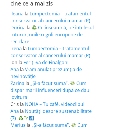
cine ce-a mai zis
Ileana
la
Lumpectomia – tratamentul
conservator al cancerului mamar (P)
Dorina
la
Ce înseamnă, pe înțelesul
tuturor, noile reguli europene de
reciclare
Irena
la
Lumpectomia – tratamentul
conservator al cancerului mamar (P)
Ion
la
Feriţi-vă de Finalgon!
Ana
la
V-am anulat prezumția de
nevinovăție
Zarina
la
„Și-a făcut suma”.
Cum
dispar marii influenceri după ce dau
lovitura
Cris
la
NOHA – Tu café, videoclipul
Ana
la
Noutăți despre sustenabilitate
(7)
Marius
la
„Și-a făcut suma”.
Cum