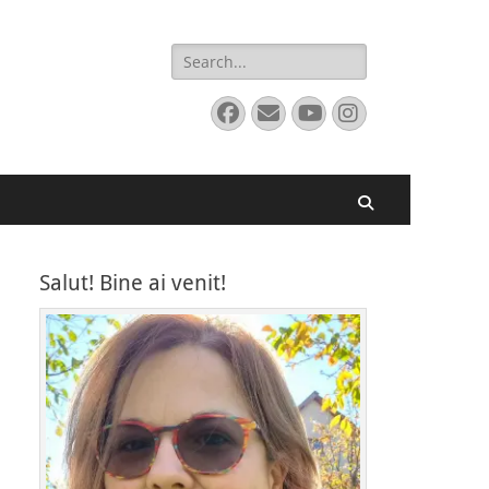
Search
for:
Facebook
Email
YouTube
Instagram
Search
Salut! Bine ai venit!