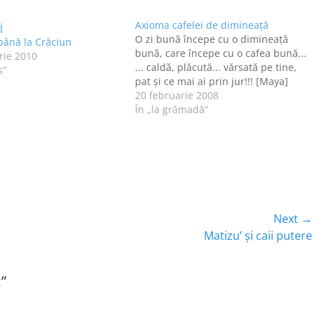
Axioma cafelei de dimineaţă
O zi bună începe cu o dimineaţă
 până la Crăciun
bună, care începe cu o cafea bună...
rie 2010
... caldă, plăcută... vărsată pe tine,
s”
pat şi ce mai ai prin jur!!! [Maya]
20 februarie 2008
În „la grămadă”
Next →
Next
Matizu’ şi caii putere
post:
”