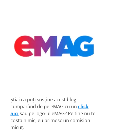
Știai că poți susține acest blog
cumpărând de pe eMAG cu un
click
aici
sau pe logo-ul eMAG? Pe tine nu te
costă nimic, eu primesc un comision
micuț.