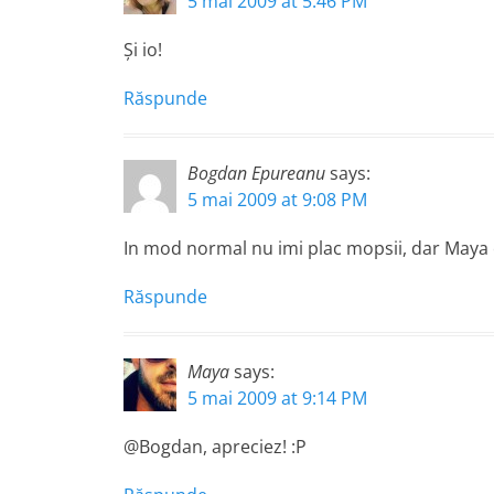
5 mai 2009 at 5:46 PM
Şi io!
Răspunde
Bogdan Epureanu
says:
5 mai 2009 at 9:08 PM
In mod normal nu imi plac mopsii, dar Maya c
Răspunde
Maya
says:
5 mai 2009 at 9:14 PM
@Bogdan, apreciez! :P