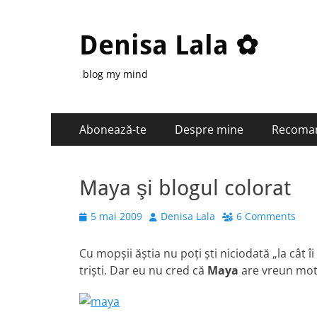
Denisa Lala ✿
blog my mind
Primary
Skip
Abonează-te
Despre mine
Recoma
to
Menu
content
Maya şi blogul colorat
Posted
Author
5 mai 2009
Denisa Lala
6 Comments
on
Cu mopşii ăştia nu poţi şti niciodată „la cât îi
trişti. Dar eu nu cred că
Maya
are vreun motiv