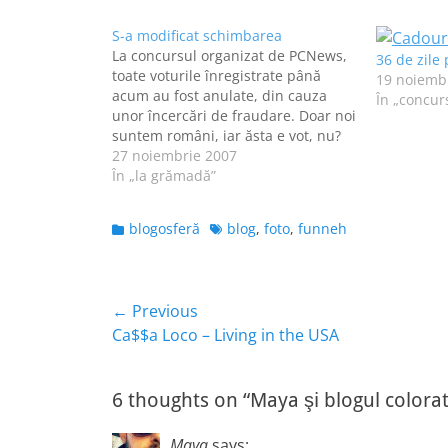
S-a modificat schimbarea
La concursul organizat de PCNews,
36 de zile
toate voturile înregistrate până
19 noiemb
acum au fost anulate, din cauza
În „concur
unor încercări de fraudare. Doar noi
suntem români, iar ăsta e vot, nu?
Păi, atunci, în autobuze și pe cai, că
27 noiembrie 2007
votăm! Ce vroiam eu să anunț, de
În „la grămadă”
fapt, este link-ul unde vă rooog, vă…
Categories
Tags
blogosferă
blog
,
foto
,
funneh
Navigare
← Previous
Previous
Ca$$a Loco – Living in the USA
în
post:
articole
6 thoughts on “Maya şi blogul colorat
Maya
says: