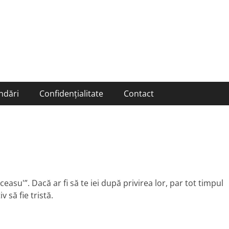
ndări
Confidențialitate
Contact
 ceasu'”. Dacă ar fi să te iei după privirea lor, par tot timpul
 să fie tristă.