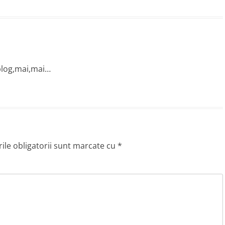
 blog,mai,mai…
le obligatorii sunt marcate cu
*