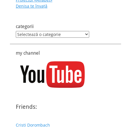
Denisa te învaţă
categorii
categorii
my channel
Friends:
Cristi Dorombach