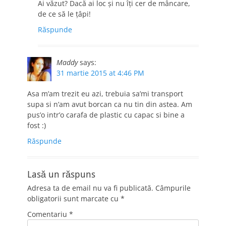
Ai văzut? Dacă ai loc și nu îți cer de mâncare,
de ce să le țâpi!
Răspunde
Maddy
says:
31 martie 2015 at 4:46 PM
Asa m’am trezit eu azi, trebuia sa’mi transport
supa si n’am avut borcan ca nu tin din astea. Am
pus’o intr’o carafa de plastic cu capac si bine a
fost :)
Răspunde
Lasă un răspuns
Adresa ta de email nu va fi publicată.
Câmpurile
obligatorii sunt marcate cu
*
Comentariu
*