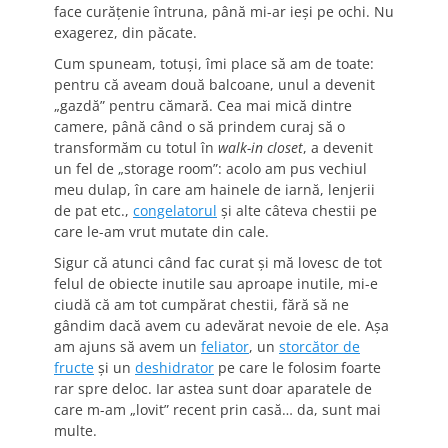
face curățenie întruna, până mi-ar ieși pe ochi. Nu
exagerez, din păcate.
Cum spuneam, totuși, îmi place să am de toate:
pentru că aveam două balcoane, unul a devenit
„gazdă” pentru cămară. Cea mai mică dintre
camere, până când o să prindem curaj să o
transformăm cu totul în
walk-in closet
, a devenit
un fel de „storage room”: acolo am pus vechiul
meu dulap, în care am hainele de iarnă, lenjerii
de pat etc.,
congelatorul
și alte câteva chestii pe
care le-am vrut mutate din cale.
Sigur că atunci când fac curat și mă lovesc de tot
felul de obiecte inutile sau aproape inutile, mi-e
ciudă că am tot cumpărat chestii, fără să ne
gândim dacă avem cu adevărat nevoie de ele. Așa
am ajuns să avem un
feliator
, un
storcător de
fructe
şi un
deshidrator
pe care le folosim foarte
rar spre deloc. Iar astea sunt doar aparatele de
care m-am „lovit” recent prin casă… da, sunt mai
multe.