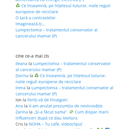
Ce înseamnă, pe înțelesul tuturor, noile reguli
europene de reciclare
O țară a contrastelor
Imaginează-ți…
Lumpectomia – tratamentul conservator al
cancerului mamar (P)
cine ce-a mai zis
Ileana
la
Lumpectomia – tratamentul conservator
al cancerului mamar (P)
Dorina
la
Ce înseamnă, pe înțelesul tuturor,
noile reguli europene de reciclare
Irena
la
Lumpectomia – tratamentul conservator al
cancerului mamar (P)
Ion
la
Feriţi-vă de Finalgon!
Ana
la
V-am anulat prezumția de nevinovăție
Zarina
la
„Și-a făcut suma”.
Cum dispar marii
influenceri după ce dau lovitura
Cris
la
NOHA – Tu café, videoclipul