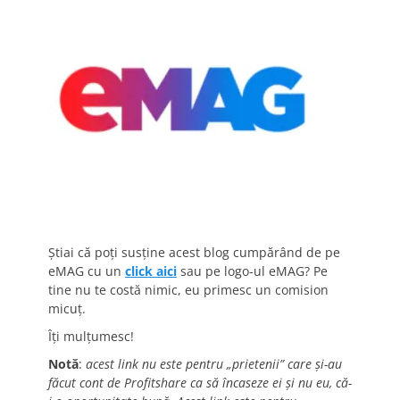
Știai că poți susține acest blog cumpărând de pe
eMAG cu un
click aici
sau pe logo-ul eMAG? Pe
tine nu te costă nimic, eu primesc un comision
micuț.
Îți mulțumesc!
Notă
:
acest link nu este pentru „prietenii” care și-au
făcut cont de Profitshare ca să încaseze ei și nu eu, că-