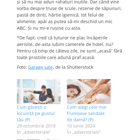
și să nu mai adun rahaturi inutile. Dar când vine
vorba despre truse de scule, rezerve de săpunuri,
pastă de dinți, hârtie igienică, tot felul de
alimente, apăi aș putea să-mi deschid un mic
ABC. Și nu mi-e rușine cu asta.
*De fapt, cred că tuturor ne plac încăperile
aerisite, de-asta iubim camerele de hotel, nu?
Pentru că timp de câteva zile, ne sunt „acasă” fără
toate prostiile care adună praf acasă.
Foto:
Garage sale
, de la Shutterstock
Cum găsești o
Cum alegi cele mai
locuință pe gustul
frumoase sandale
tău (P)
de damă? (P)
29 octombrie 2018
10 iunie 2024
În „advertoriale”
În „advertoriale”