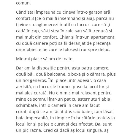
comun.
Când stai împreună cu cineva într-o garsonieră
confort 3 [ce-o mai fi însemnând și aia], parcă nu-
ți vine s-o aglomerezi inutil cu lucruri care să-ți
cadă în cap, să-ți stea în cale sau să îți reducă și
mai mult din confort. Chiar și într-un apartament
cu două camere poți să fii deranjat de prezența
unor obiecte pe care le folosești rar spre deloc.
Mie-mi place să am de toate.
Dar am la dispoziție pentru asta patru camere,
două băi, două balcoane, o boxă și o cămară, plus
un hol generos. Îmi place, într-adevăr, o casă
aerisită, cu lucrurile frumos puse la locul lor și
mai ales curată. Nu e nimic mai relaxant pentru
mine ca somnul într-un pat cu așternuturi abia
schimbate, într-o cameră în care am făcut
curat, după ce am făcut duș sau baie și am lăsat
baia impecabilă, în timp ce în bucătărie toate-s la
locul lor și pe jos e curat și dezinfectat. Da, sunt
un pic razna. Cred că dacă aș locui singură, aș