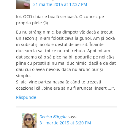
31 martie 2015 at 12:37 PM
Ioi, OCD chiar e boală serioasă. O cunosc pe
propria piele :)))
Eu nu strâng nimic, ba dimpotrivă: dacă a trecut
un sezon și n-am folosit ceva la gunoi. Am și boxă
în subsol și acolo e destul de aerisit. Înainte
duceam la sat tot ce nu-mi trebuia. Apoi mi-am
dat seama că o să pice naibii podurile pe noi că-s
pline cu prostii și nu mai duc nimic: dacă e de dat
dau cui o avea nevoie, dacă nu arunc pur și
simplu.
Și aici vine partea nasoală: când te trezești
ocazional că „bine era să nu fi aruncat [insert …]”.
Răspunde
Denisa Bârgău
says:
31 martie 2015 at 5:20 PM