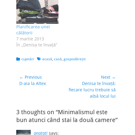
Planificarea unei
călătorii
7 martie 2013
În „Denisa te învaţă”
Categories
Tags
cujetări
acasă
,
casă
,
gospodăreşti
Navigare
← Previous
Next →
Previous
Next
D-aia la Altex
Denisa te învață:
în
post:
post:
fiecare lucru trebuie să
articole
aibă locul lui
3 thoughts on “Minimalismul este
bun atunci când stai la două camere”
anatati
says: