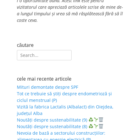
i o oportunitate bună. Acest link este pentru
vizitatorul care apreciază articolele scrise de mine de-
a lungul timpului și vrea să mă răsplătească fără să îl
coste ceva.
căutare
Search
for:
cele mai recente articole
Mituri demontate despre SPF
Tot ce trebuie să știți despre endometrioză și
ciclul menstrual (P)
Vizită la fabrica Lactalis (Albalact) din Oiejdea,
județul Alba
Noutăți despre sustenabilitate (9)
Noutăți despre sustenabilitate (8)
Nevoia de bază a sectorului construcțiilor:
alimentarea cu energie electrică (P)