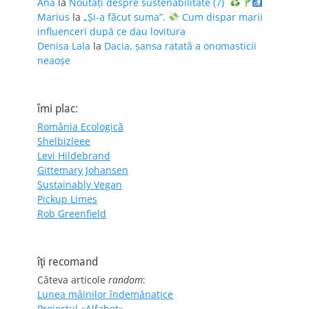
Ana
la
Noutăți despre sustenabilitate (7)
Marius
la
„Și-a făcut suma”.
Cum dispar marii
influenceri după ce dau lovitura
Denisa Lala
la
Dacia, șansa ratată a onomasticii
neaoșe
îmi plac:
România Ecologică
Shelbizleee
Levi Hildebrand
Gittemary Johansen
Sustainably Vegan
Pickup Limes
Rob Greenfield
îţi recomand
Câteva articole
random
:
Lunea mâinilor îndemânatice
Proiectul «Alfabet»