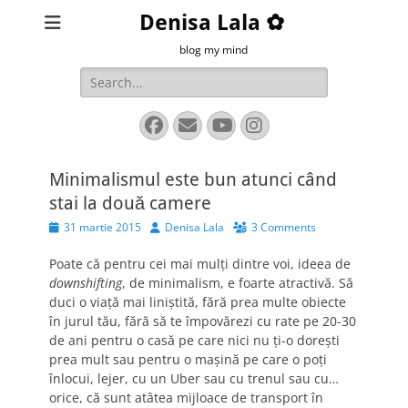
Denisa Lala ✿
blog my mind
Search
for:
Facebook
Email
YouTube
Instagram
Minimalismul este bun atunci când
stai la două camere
Posted
Author
31 martie 2015
Denisa Lala
3 Comments
on
Poate că pentru cei mai mulți dintre voi, ideea de
downshifting
, de minimalism, e foarte atractivă. Să
duci o viață mai liniștită, fără prea multe obiecte
în jurul tău, fără să te împovărezi cu rate pe 20-30
de ani pentru o casă pe care nici nu ți-o dorești
prea mult sau pentru o mașină pe care o poți
înlocui, lejer, cu un Uber sau cu trenul sau cu…
orice, că sunt atâtea mijloace de transport în