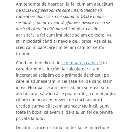
Am tendințe de hoarder, la fel cum am apucături
de OCD
[rog persoanele care intenționează să
comenteze doar ca să-mi spună că OCD e boală
serioasă și nu ar trebui să glumesc despre ea să se
ducă să cânte în altă parte]
. Îmi plac casele
aerisite*, la fel cum îmi place să am de toate. Nu
știi niciodată când ai nevoie de… orice. Așa că eu
cred că, în oarecare limite, am cam tot ce-mi
trebuie.
Când am beneficiat de
schimbarea camerei
în
care dormim și lucrăm la calculatoare, am
încercat să scăpăm de o grămadă de chestii pe
care le adunaserăm în cei șase ani de când stăm
în ea. Nu doar că am încercat, am și reușit și m-
am bucurat să văd că se poate trăi și cu mai puțin,
că oricum nu avem nevoie de cinci tastaturi.
Credeți cumva că le-am aruncat? Nu încă. Sunt
toate în boxă, că avem și de-aia, un fel de pivniță
privată la bloc.
De atunci, încerc să mă limitez la ce-mi trebuie