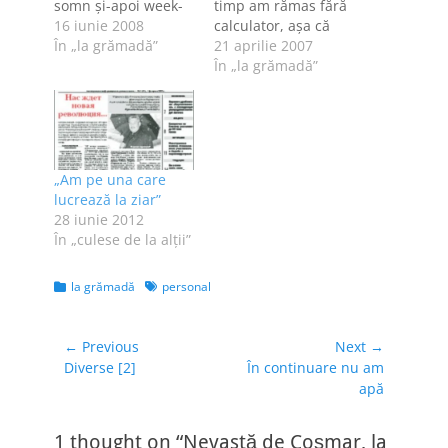
somn şi-apoi week-
timp am rămas fără
end departe de net.
16 iunie 2008
calculator, aşa că
Dar au scris alţii,
În „la grămadă”
iată-l... În judeţul
21 aprilie 2007
chiar la "gazetă".
Hunedoara au
În „la grămadă”
Pun şi link-uri mai
"răsărit", în ultimii
târziu, acu' am de
ani, foarte multe
lucru. LATER EDIT.
ziare. Unele au
Iacă şi numele şi -
apărut din dorinţa
unde este cazul -
patronilor de a se
„Am pe una care
link-urile
face auziţi [un fel de
lucrează la ziar”
participanţilor:
tribune], altele
28 iunie 2012
Mufică,…
aparţin unor ziarişti
În „culese de la alţii”
nemulţumiţi că…
Categories
Tags
la grămadă
personal
Navigare
← Previous
Next →
Previous
Next
Diverse [2]
În continuare nu am
în
post:
post:
apă
articole
1 thought on “Nevastă de Coșmar, la