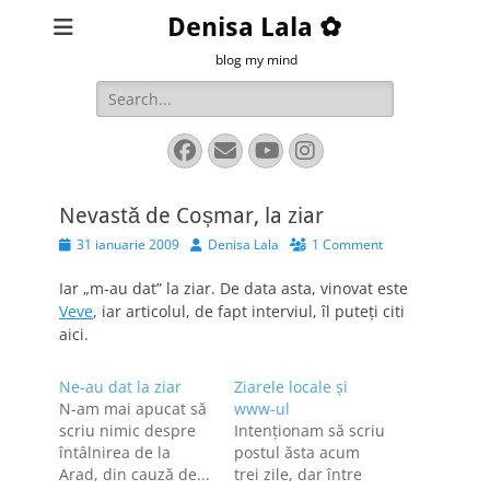
Denisa Lala ✿
blog my mind
Search
for:
Facebook
Email
YouTube
Instagram
Nevastă de Coșmar, la ziar
Posted
Author
31 ianuarie 2009
Denisa Lala
1 Comment
on
Iar „m-au dat” la ziar. De data asta, vinovat este
Veve
, iar articolul, de fapt interviul, îl puteți citi
aici.
Ne-au dat la ziar
Ziarele locale şi
N-am mai apucat să
www-ul
scriu nimic despre
Intenţionam să scriu
întâlnirea de la
postul ăsta acum
Arad, din cauză de...
trei zile, dar între