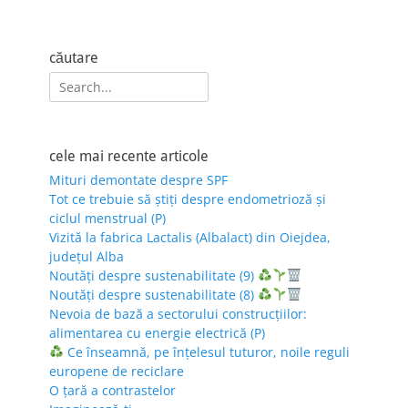
căutare
Search
for:
cele mai recente articole
Mituri demontate despre SPF
Tot ce trebuie să știți despre endometrioză și
ciclul menstrual (P)
Vizită la fabrica Lactalis (Albalact) din Oiejdea,
județul Alba
Noutăți despre sustenabilitate (9)
Noutăți despre sustenabilitate (8)
Nevoia de bază a sectorului construcțiilor:
alimentarea cu energie electrică (P)
Ce înseamnă, pe înțelesul tuturor, noile reguli
europene de reciclare
O țară a contrastelor