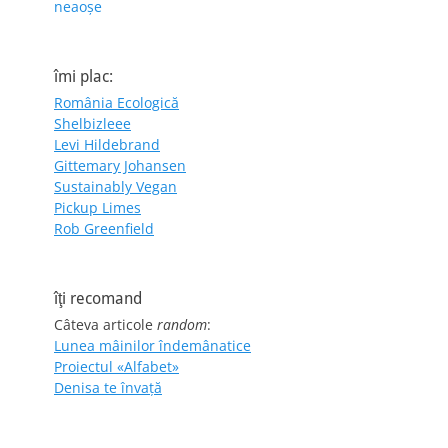
neaoșe
îmi plac:
România Ecologică
Shelbizleee
Levi Hildebrand
Gittemary Johansen
Sustainably Vegan
Pickup Limes
Rob Greenfield
îţi recomand
Câteva articole
random
:
Lunea mâinilor îndemânatice
Proiectul «Alfabet»
Denisa te învaţă