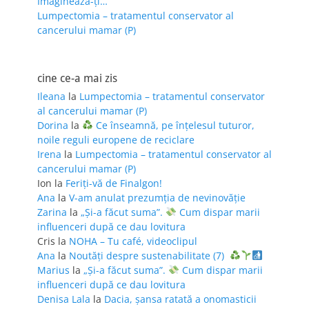
Imaginează-ți…
Lumpectomia – tratamentul conservator al
cancerului mamar (P)
cine ce-a mai zis
Ileana
la
Lumpectomia – tratamentul conservator
al cancerului mamar (P)
Dorina
la
Ce înseamnă, pe înțelesul tuturor,
noile reguli europene de reciclare
Irena
la
Lumpectomia – tratamentul conservator al
cancerului mamar (P)
Ion
la
Feriţi-vă de Finalgon!
Ana
la
V-am anulat prezumția de nevinovăție
Zarina
la
„Și-a făcut suma”.
Cum dispar marii
influenceri după ce dau lovitura
Cris
la
NOHA – Tu café, videoclipul
Ana
la
Noutăți despre sustenabilitate (7)
Marius
la
„Și-a făcut suma”.
Cum dispar marii
influenceri după ce dau lovitura
Denisa Lala
la
Dacia, șansa ratată a onomasticii