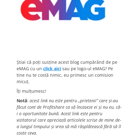
Știai că poți susține acest blog cumpărând de pe
eMAG cu un
click aici
sau pe logo-ul eMAG? Pe
tine nu te costă nimic, eu primesc un comision
micuț.
Îți mulțumesc!
Notă
:
acest link nu este pentru „prietenii” care și-au
făcut cont de Profitshare ca să încaseze ei și nu eu, că-
i o oportunitate bună. Acest link este pentru
vizitatorul care apreciază articolele scrise de mine de-
a lungul timpului și vrea să mă răsplătească fără să îl
coste ceva.