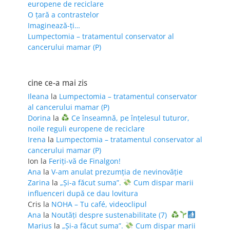
europene de reciclare
O țară a contrastelor
Imaginează-ți…
Lumpectomia – tratamentul conservator al
cancerului mamar (P)
cine ce-a mai zis
Ileana
la
Lumpectomia – tratamentul conservator
al cancerului mamar (P)
Dorina
la
Ce înseamnă, pe înțelesul tuturor,
noile reguli europene de reciclare
Irena
la
Lumpectomia – tratamentul conservator al
cancerului mamar (P)
Ion
la
Feriţi-vă de Finalgon!
Ana
la
V-am anulat prezumția de nevinovăție
Zarina
la
„Și-a făcut suma”.
Cum dispar marii
influenceri după ce dau lovitura
Cris
la
NOHA – Tu café, videoclipul
Ana
la
Noutăți despre sustenabilitate (7)
Marius
la
„Și-a făcut suma”.
Cum dispar marii