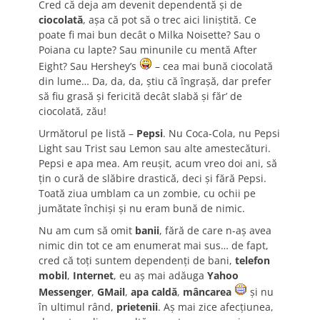
Cred că deja am devenit dependentă şi de
ciocolată
, aşa că pot să o trec aici liniştită. Ce
poate fi mai bun decât o Milka Noisette? Sau o
Poiana cu lapte? Sau minunile cu mentă After
Eight? Sau Hershey’s
– cea mai bună ciocolată
din lume… Da, da, da, ştiu că îngraşă, dar prefer
să fiu grasă şi fericită decât slabă şi făr’ de
ciocolată, zău!
Următorul pe listă –
Pepsi
. Nu Coca-Cola, nu Pepsi
Light sau Trist sau Lemon sau alte amestecături.
Pepsi e apa mea. Am reuşit, acum vreo doi ani, să
ţin o cură de slăbire drastică, deci şi fără Pepsi.
Toată ziua umblam ca un zombie, cu ochii pe
jumătate închişi şi nu eram bună de nimic.
Nu am cum să omit
banii
, fără de care n-aş avea
nimic din tot ce am enumerat mai sus… de fapt,
cred că toţi suntem dependenţi de bani,
telefon
mobil
,
Internet
, eu aş mai adăuga
Yahoo
Messenger
,
GMail
,
apa caldă
,
mâncarea
şi nu
în ultimul rând,
prietenii
. Aş mai zice afecţiunea,