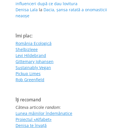
influenceri după ce dau lovitura
Denisa Lala
la
Dacia, șansa ratată a onomasticii
neaoșe
îmi plac:
România Ecologică
Shelbizleee
Levi Hildebrand
Gittemary Johansen
Sustainably Vegan
Pickup Limes
Rob Greenfield
îţi recomand
Câteva articole
random
:
Lunea mâinilor îndemânatice
Proiectul «Alfabet»
Denisa te învaţă