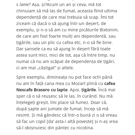
s
lame
? Aşa, şi?Acum un an şi ceva, mă tot
chinuiam să mă las de fumat, aceasta fiind ultima
dependenţă de care mai trebuia să scap. Îmi tot
ziceam că dacă o să ajung într-un deşert, de
exemplu, şi n-o să am cu mine picăturile Bixtonim,
de care am fost foarte mulţi ani dependentă, sau
ţigările, sau un plic cu cafea etc, n-o să fie bine.
Dar şansele ca eu să ajung în deşert fără toate
astea sunt mici, mici de tot, aşa că între timp, nu
numai că nu am scăpat de dependenţa de ţigări,
ci am mai „câştigat” şi altele.
Spre exemplu, dimineaţa nu pot face ochi până
nu am în faţă cana mea cu Mozart plină cu
cafea
Nescafe Brasero cu lapte
. Apoi,
ţigările
. Încă mai
sper că o să reuşesc să le las, în curând. Nu mă
înţelegeţi greşit, îmi place să fumez. Doar că,
după şapte ani jumate de fumat, încep să mă
resimt. Şi mă gândesc că într-o bună zi o să vreau
să fac un copil [da’ asta-i altă poveste] şi n-aş vrea
să-l obişnuiesc din pântec cu nicotina.