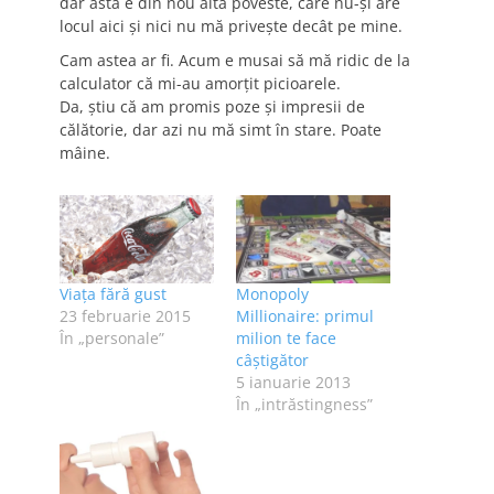
dar asta e din nou altă poveste, care nu-şi are
locul aici şi nici nu mă priveşte decât pe mine.
Cam astea ar fi. Acum e musai să mă ridic de la
calculator că mi-au amorţit picioarele.
Da, ştiu că am promis poze şi impresii de
călătorie, dar azi nu mă simt în stare. Poate
mâine.
Viața fără gust
Monopoly
23 februarie 2015
Millionaire: primul
În „personale”
milion te face
câştigător
5 ianuarie 2013
În „intrăstingness”