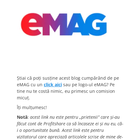
Știai că poți susține acest blog cumpărând de pe
eMAG cu un
click aici
sau pe logo-ul eMAG? Pe
tine nu te costă nimic, eu primesc un comision
micuț.
Îți mulțumesc!
Notă
:
acest link nu este pentru „prietenii” care și-au
făcut cont de Profitshare ca să încaseze ei și nu eu, că-
i o oportunitate bună. Acest link este pentru
vizitatorul care apreciază articolele scrise de mine de-