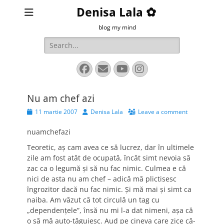
Denisa Lala ✿
blog my mind
Search
for:
Facebook
Email
YouTube
Instagram
Nu am chef azi
Posted
Author
11 martie 2007
Denisa Lala
Leave a comment
on
nuamchefazi
Teoretic, aş cam avea ce să lucrez, dar în ultimele
zile am fost atât de ocupată, încât simt nevoia să
zac ca o legumă şi să nu fac nimic. Culmea e că
nici de asta nu am chef – adică mă plictisesc
îngrozitor dacă nu fac nimic. Şi mă mai şi simt ca
naiba. Am văzut că tot circulă un tag cu
„dependenţele”, însă nu mi l-a dat nimeni, aşa că
o să mă auto-tăguiesc. Aud pe cineva care zice că-