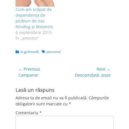
Cum am scăpat de
dependența de
picături de nas
Rinofug și Bixtonim
6 septembrie 2015
În „amintiri”
Categories
Tags
la grămadă
personal
Navigare
← Previous
Next →
Previous
Next
Campanie
Deocamdată, poze
în
post:
post:
articole
Lasă un răspuns
Adresa ta de email nu va fi publicată.
Câmpurile
obligatorii sunt marcate cu
*
Comentariu
*