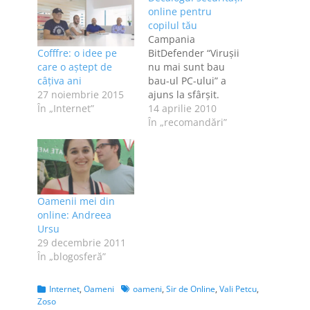
online pentru
copilul tău
Campania
Cofffre: o idee pe
BitDefender “Viruşii
care o aștept de
nu mai sunt bau
câțiva ani
bau-ul PC-ului” a
27 noiembrie 2015
ajuns la sfârşit.
În „Internet”
Astăzi avem ultimul
14 aprilie 2010
articol, pe care îl
În „recomandări”
puteţi citi mai jos,
iar dacă sunteţi
interesaţi, mâine,
adică joi, 15 aprilie,
BitDefender
Oamenii mei din
organizează un
online: Andreea
seminar gratuit
Ursu
destinat securităţii
29 decembrie 2011
online. Evenimentul
În „blogosferă”
are loc la Orange
Concept Store,
începand cu
Categories
Tags
Internet
,
Oameni
oameni
,
Sir de Online
,
Vali Petcu
,
Zoso
ora 19. Formularul…