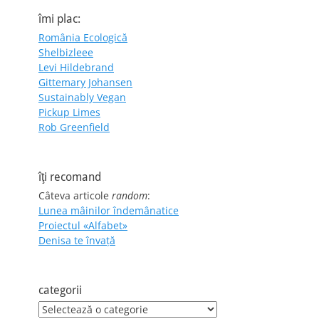
îmi plac:
România Ecologică
Shelbizleee
Levi Hildebrand
Gittemary Johansen
Sustainably Vegan
Pickup Limes
Rob Greenfield
îţi recomand
Câteva articole
random
:
Lunea mâinilor îndemânatice
Proiectul «Alfabet»
Denisa te învaţă
categorii
categorii