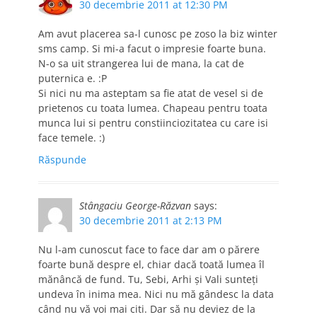
30 decembrie 2011 at 12:30 PM
Am avut placerea sa-l cunosc pe zoso la biz winter
sms camp. Si mi-a facut o impresie foarte buna.
N-o sa uit strangerea lui de mana, la cat de
puternica e. :P
Si nici nu ma asteptam sa fie atat de vesel si de
prietenos cu toata lumea. Chapeau pentru toata
munca lui si pentru constiinciozitatea cu care isi
face temele. :)
Răspunde
Stângaciu George-Răzvan
says:
30 decembrie 2011 at 2:13 PM
Nu l-am cunoscut face to face dar am o părere
foarte bună despre el, chiar dacă toată lumea îl
mănâncă de fund. Tu, Sebi, Arhi şi Vali sunteţi
undeva în inima mea. Nici nu mă gândesc la data
când nu vă voi mai citi. Dar să nu deviez de la