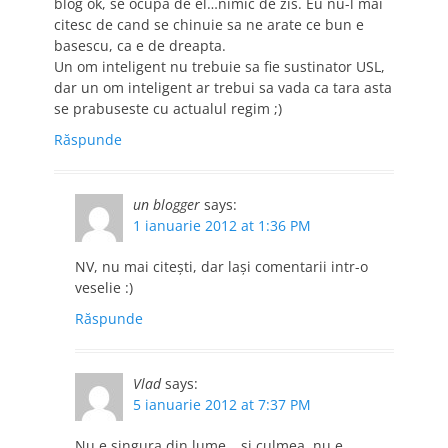
blog ok, se ocupa de el…nimic de zis. Eu nu-l mai
citesc de cand se chinuie sa ne arate ce bun e
basescu, ca e de dreapta.
Un om inteligent nu trebuie sa fie sustinator USL,
dar un om inteligent ar trebui sa vada ca tara asta
se prabuseste cu actualul regim ;)
Răspunde
un blogger
says:
1 ianuarie 2012 at 1:36 PM
NV, nu mai citeşti, dar laşi comentarii intr-o
veselie :)
Răspunde
Vlad
says:
5 ianuarie 2012 at 7:37 PM
Nu e singura din lume… si culmea, nu e