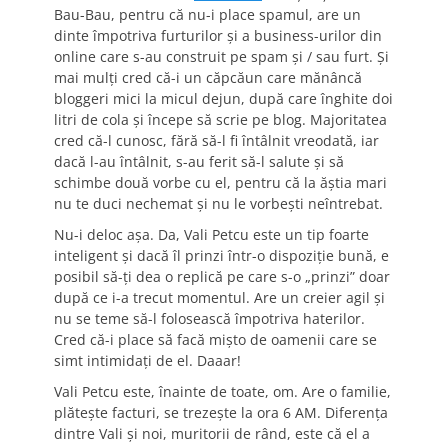
Bau-Bau, pentru că nu-i place spamul, are un
dinte împotriva furturilor şi a business-urilor din
online care s-au construit pe spam şi / sau furt. Şi
mai mulţi cred că-i un căpcăun care mănâncă
bloggeri mici la micul dejun, după care înghite doi
litri de cola şi începe să scrie pe blog. Majoritatea
cred că-l cunosc, fără să-l fi întâlnit vreodată, iar
dacă l-au întâlnit, s-au ferit să-l salute şi să
schimbe două vorbe cu el, pentru că la ăştia mari
nu te duci nechemat şi nu le vorbeşti neîntrebat.
Nu-i deloc aşa. Da, Vali Petcu este un tip foarte
inteligent şi dacă îl prinzi într-o dispoziţie bună, e
posibil să-ţi dea o replică pe care s-o „prinzi” doar
după ce i-a trecut momentul. Are un creier agil şi
nu se teme să-l folosească împotriva haterilor.
Cred că-i place să facă mişto de oamenii care se
simt intimidaţi de el. Daaar!
Vali Petcu este, înainte de toate, om. Are o familie,
plăteşte facturi, se trezeşte la ora 6 AM. Diferenţa
dintre Vali şi noi, muritorii de rând, este că el a