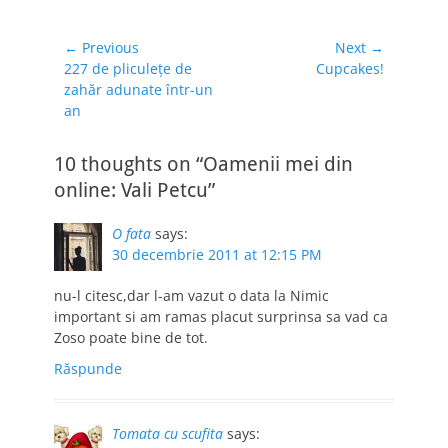
Navigare
← Previous
Next →
Previous
Next
227 de pliculeţe de
Cupcakes!
în
post:
post:
zahăr adunate într-un
articole
an
10 thoughts on “Oamenii mei din
online: Vali Petcu”
O fata
says:
30 decembrie 2011 at 12:15 PM
nu-l citesc,dar l-am vazut o data la Nimic
important si am ramas placut surprinsa sa vad ca
Zoso poate bine de tot.
Răspunde
Tomata cu scufita
says: