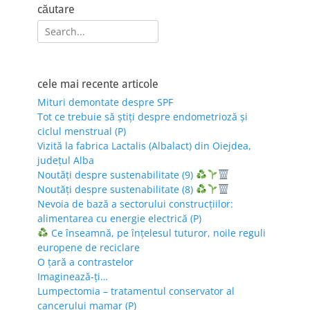
căutare
Search
for:
cele mai recente articole
Mituri demontate despre SPF
Tot ce trebuie să știți despre endometrioză și
ciclul menstrual (P)
Vizită la fabrica Lactalis (Albalact) din Oiejdea,
județul Alba
Noutăți despre sustenabilitate (9)
Noutăți despre sustenabilitate (8)
Nevoia de bază a sectorului construcțiilor:
alimentarea cu energie electrică (P)
Ce înseamnă, pe înțelesul tuturor, noile reguli
europene de reciclare
O țară a contrastelor
Imaginează-ți…
Lumpectomia – tratamentul conservator al
cancerului mamar (P)