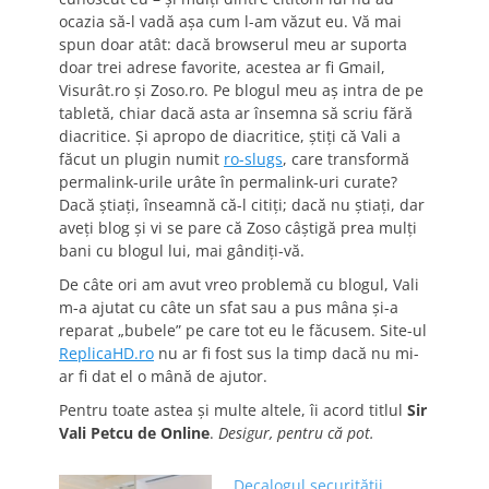
ocazia să-l vadă aşa cum l-am văzut eu. Vă mai
spun doar atât: dacă browserul meu ar suporta
doar trei adrese favorite, acestea ar fi Gmail,
Visurât.ro şi Zoso.ro. Pe blogul meu aş intra de pe
tabletă, chiar dacă asta ar însemna să scriu fără
diacritice. Şi apropo de diacritice, ştiţi că Vali a
făcut un plugin numit
ro-slugs
, care transformă
permalink-urile urâte în permalink-uri curate?
Dacă ştiaţi, înseamnă că-l citiţi; dacă nu ştiaţi, dar
aveţi blog şi vi se pare că Zoso câştigă prea mulţi
bani cu blogul lui, mai gândiţi-vă.
De câte ori am avut vreo problemă cu blogul, Vali
m-a ajutat cu câte un sfat sau a pus mâna şi-a
reparat „bubele” pe care tot eu le făcusem. Site-ul
ReplicaHD.ro
nu ar fi fost sus la timp dacă nu mi-
ar fi dat el o mână de ajutor.
Pentru toate astea şi multe altele, îi acord titlul
Sir
Vali Petcu de Online
.
Desigur, pentru că pot.
Decalogul securităţii