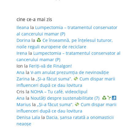
cine ce-a mai zis
Ileana
la
Lumpectomia – tratamentul conservator
al cancerului mamar (P)
Dorina
la
Ce înseamnă, pe înțelesul tuturor,
noile reguli europene de reciclare
Irena
la
Lumpectomia – tratamentul conservator al
cancerului mamar (P)
Ion
la
Feriţi-vă de Finalgon!
Ana
la
V-am anulat prezumția de nevinovăție
Zarina
la
„Și-a făcut suma”.
Cum dispar marii
influenceri după ce dau lovitura
Cris
la
NOHA – Tu café, videoclipul
Ana
la
Noutăți despre sustenabilitate (7)
Marius
la
„Și-a făcut suma”.
Cum dispar marii
influenceri după ce dau lovitura
Denisa Lala
la
Dacia, șansa ratată a onomasticii
neaoșe