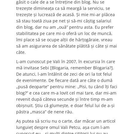
găsit o cale de a se întreţine din blog. Nu se
trezeşte dimineaţa ca să meargă la serviciu, se
trezeşte şi lucrează de acasă. Şi mie mi-ar plăcea
să stau toată ziua pe net şi să-mi câştig salariul
din blog, dar nu am „ouă” pentru asta. Eu prefer
stabilitatea pe care mi-o oferă un loc de muncă,
îmi place să se ocupe alţii de hârţogăraie, vreau
să am asigurarea de sănătate plătită şi câte şi mai
câte.
L-am cunoscut pe Vali în 2007, în excursia în care
mă invitase Sebi [Blogaria, remember Blogaria?].
De atunci, l-am întâlnit de zeci de ori la tot felul
de evenimente. De fiecare dată are câte o dumă
„pusă deoparte” pentru mine: „Pisi, tu când îţi faci
blog?” e cea care m-a lovit cel mai tare, dar mi-am
revenit după câteva secunde şi între timp m-am
obişnuit. Ştiu că glumeşte, e doar felul lui de a-şi
păstra „masca” de nene rău.
Aş putea să scriu nu o carte, dar măcar un articol
lunguieţ despre omul Vali Petcu, aşa cum l-am
cunoscut eu – şi mulţi dintre cititorii lui nu au