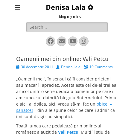
Denisa Lala ✿
blog my mind
Search
for:
Facebook
Email
YouTube
Instagram
Oamenii mei din online: Vali Petcu
Posted
Author
30 decembrie 2011
Denisa Lala
10 Comments
on
„Oamenii mei”, în sensul că îi consider prieteni
sau măcar îi apreciez. Acesta este cel de-al treilea
articol dintr-o serie dedicată oamenilor pe care i-
am cunoscut datorită blogului/Internetului. Primul
e aici, al doilea, aici. Vreau să-mi fac un
obicei –
sănătos!
– din a le spune celor pe care-i admir că
îmi sunt dragi sau simpatici.
Toată lumea care pedalează prin online-ul
românesc a auzit de
Vali Petcu
. Mulţi îl ştiu de