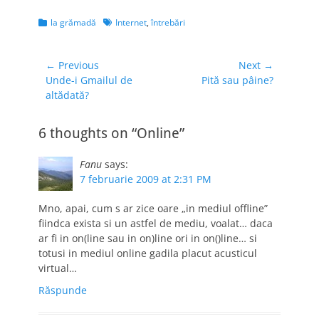
Categories
Tags
la grămadă
Internet
,
întrebări
Navigare
← Previous
Next →
Previous
Next
Unde-i Gmailul de
Pită sau pâine?
în
post:
post:
altădată?
articole
6 thoughts on “Online”
Fanu
says:
7 februarie 2009 at 2:31 PM
Mno, apai, cum s ar zice oare „in mediul offline”
fiindca exista si un astfel de mediu, voalat… daca
ar fi in on(line sau in on)line ori in on()line… si
totusi in mediul online gadila placut acusticul
virtual…
Răspunde