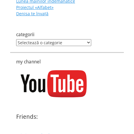
Lunea mâinilor îndemânatice
Proiectul «Alfabet»
Denisa te învaţă
categorii
categorii
my channel
Friends: