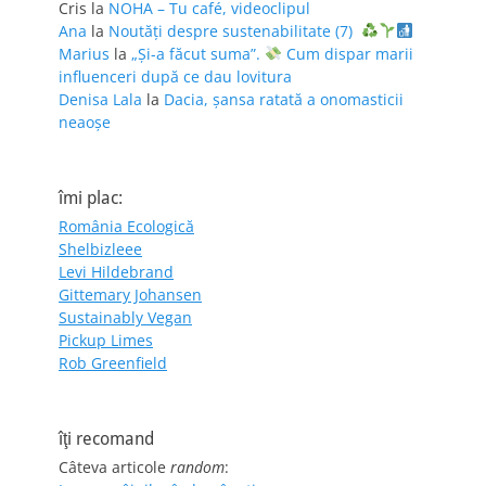
Cris
la
NOHA – Tu café, videoclipul
Ana
la
Noutăți despre sustenabilitate (7)
Marius
la
„Și-a făcut suma”.
Cum dispar marii
influenceri după ce dau lovitura
Denisa Lala
la
Dacia, șansa ratată a onomasticii
neaoșe
îmi plac:
România Ecologică
Shelbizleee
Levi Hildebrand
Gittemary Johansen
Sustainably Vegan
Pickup Limes
Rob Greenfield
îţi recomand
Câteva articole
random
: