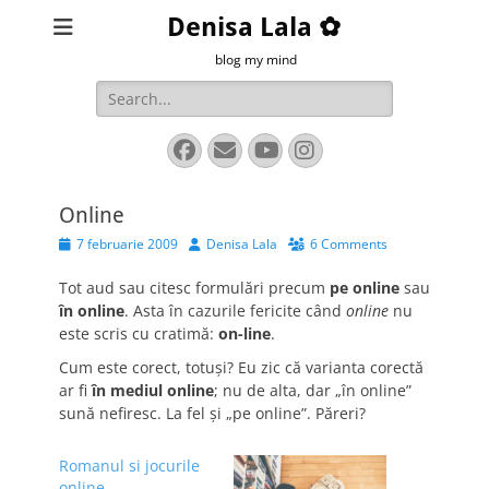
Denisa Lala ✿
blog my mind
Search
for:
Facebook
Email
YouTube
Instagram
Online
Posted
Author
7 februarie 2009
Denisa Lala
6 Comments
on
Tot aud sau citesc formulări precum
pe online
sau
în online
. Asta în cazurile fericite când
online
nu
este scris cu cratimă:
on-line
.
Cum este corect, totuşi? Eu zic că varianta corectă
ar fi
în mediul online
; nu de alta, dar „în online”
sună nefiresc. La fel şi „pe online”. Păreri?
Romanul si jocurile
online