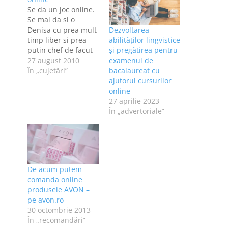
Se da un joc online.
Se mai da si o
Denisa cu prea mult
Dezvoltarea
timp liber si prea
abilităților lingvistice
putin chef de facut
și pregătirea pentru
altceva, asa ca
27 august 2010
examenul de
decide sa joace acel
În „cujetări”
bacalaureat cu
joc online. ID-ul nu
ajutorul cursurilor
da de gol faptul ca
online
sunt femeie, asa ca
27 aprilie 2023
dupa primele jocuri
În „advertoriale”
castigate, primesc
urmatoarele replici
de…
De acum putem
comanda online
produsele AVON –
pe avon.ro
30 octombrie 2013
În „recomandări”