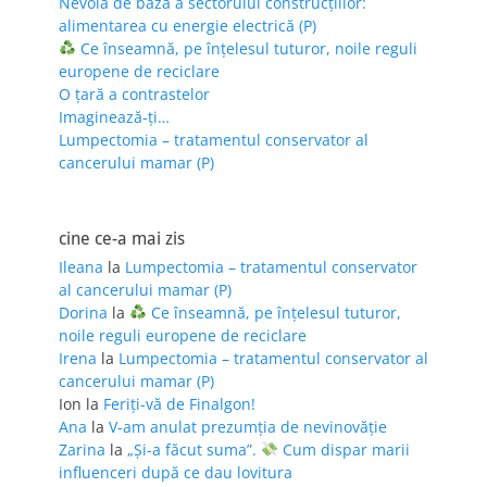
Nevoia de bază a sectorului construcțiilor:
alimentarea cu energie electrică (P)
Ce înseamnă, pe înțelesul tuturor, noile reguli
europene de reciclare
O țară a contrastelor
Imaginează-ți…
Lumpectomia – tratamentul conservator al
cancerului mamar (P)
cine ce-a mai zis
Ileana
la
Lumpectomia – tratamentul conservator
al cancerului mamar (P)
Dorina
la
Ce înseamnă, pe înțelesul tuturor,
noile reguli europene de reciclare
Irena
la
Lumpectomia – tratamentul conservator al
cancerului mamar (P)
Ion
la
Feriţi-vă de Finalgon!
Ana
la
V-am anulat prezumția de nevinovăție
Zarina
la
„Și-a făcut suma”.
Cum dispar marii
influenceri după ce dau lovitura