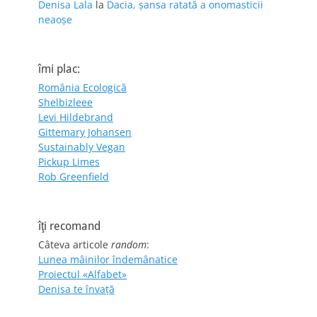
Denisa Lala
la
Dacia, șansa ratată a onomasticii
neaoșe
îmi plac:
România Ecologică
Shelbizleee
Levi Hildebrand
Gittemary Johansen
Sustainably Vegan
Pickup Limes
Rob Greenfield
îţi recomand
Câteva articole
random
:
Lunea mâinilor îndemânatice
Proiectul «Alfabet»
Denisa te învaţă