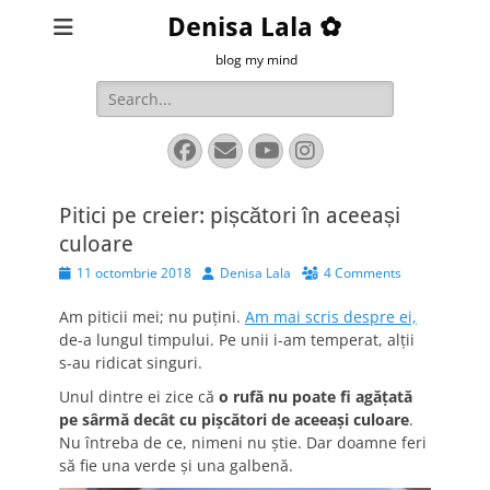
Denisa Lala ✿
blog my mind
Search
for:
Facebook
Email
YouTube
Instagram
Pitici pe creier: pișcători în aceeași
culoare
Posted
Author
11 octombrie 2018
Denisa Lala
4 Comments
on
Am piticii mei; nu puțini.
Am mai scris despre ei,
de-a lungul timpului. Pe unii i-am temperat, alții
s-au ridicat singuri.
Unul dintre ei zice că
o rufă nu poate fi agățată
pe sârmă decât cu pișcători de aceeași culoare
.
Nu întreba de ce, nimeni nu știe. Dar doamne feri
să fie una verde și una galbenă.