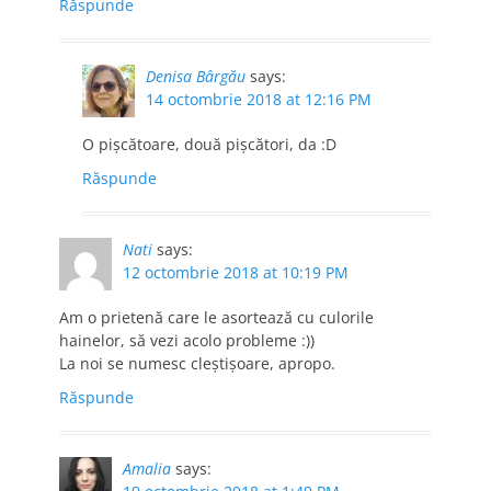
Răspunde
Denisa Bârgău
says:
14 octombrie 2018 at 12:16 PM
O pișcătoare, două pișcători, da :D
Răspunde
Nati
says:
12 octombrie 2018 at 10:19 PM
Am o prietenă care le asortează cu culorile
hainelor, să vezi acolo probleme :))
La noi se numesc cleștișoare, apropo.
Răspunde
Amalia
says: