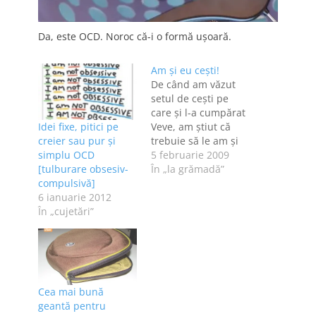
Da, este OCD. Noroc că-i o formă ușoară.
Am şi eu ceşti!
De când am văzut
setul de ceşti pe
care şi l-a cumpărat
Idei fixe, pitici pe
Veve, am ştiut că
creier sau pur şi
trebuie să le am şi
simplu OCD
eu. Cum a remarcat
5 februarie 2009
[tulburare obsesiv-
şi primul
În „la grămadă”
compulsivă]
comentator de la
6 ianuarie 2012
Veve, designul
În „cujetări”
ceştilor aduce cu cel
al blogului meu.
Cum să nu le vreau,
când cănile sunt
boala mea? Da,…
Cea mai bună
geantă pentru