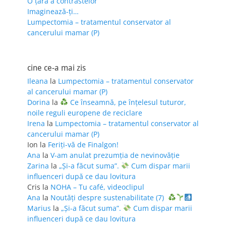
O țară a contrastelor
Imaginează-ți…
Lumpectomia – tratamentul conservator al
cancerului mamar (P)
cine ce-a mai zis
Ileana
la
Lumpectomia – tratamentul conservator
al cancerului mamar (P)
Dorina
la
Ce înseamnă, pe înțelesul tuturor,
noile reguli europene de reciclare
Irena
la
Lumpectomia – tratamentul conservator al
cancerului mamar (P)
Ion
la
Feriţi-vă de Finalgon!
Ana
la
V-am anulat prezumția de nevinovăție
Zarina
la
„Și-a făcut suma”.
Cum dispar marii
influenceri după ce dau lovitura
Cris
la
NOHA – Tu café, videoclipul
Ana
la
Noutăți despre sustenabilitate (7)
Marius
la
„Și-a făcut suma”.
Cum dispar marii
influenceri după ce dau lovitura