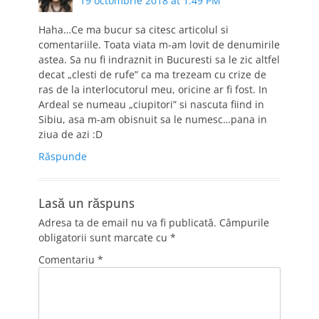
19 octombrie 2018 at 1:49 PM
Haha…Ce ma bucur sa citesc articolul si
comentariile. Toata viata m-am lovit de denumirile
astea. Sa nu fi indraznit in Bucuresti sa le zic altfel
decat „clesti de rufe” ca ma trezeam cu crize de
ras de la interlocutorul meu, oricine ar fi fost. In
Ardeal se numeau „ciupitori” si nascuta fiind in
Sibiu, asa m-am obisnuit sa le numesc…pana in
ziua de azi :D
Răspunde
Lasă un răspuns
Adresa ta de email nu va fi publicată.
Câmpurile
obligatorii sunt marcate cu
*
Comentariu
*