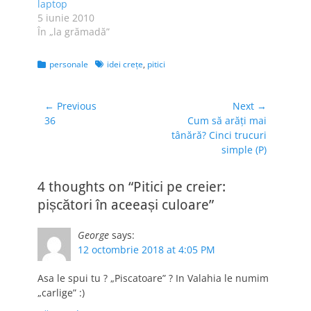
laptop
5 iunie 2010
În „la grămadă”
Categories
Tags
personale
idei creţe
,
pitici
Navigare
← Previous
Next →
Previous
Next
36
Cum să arăți mai
în
post:
post:
tânără? Cinci trucuri
articole
simple (P)
4 thoughts on “Pitici pe creier:
pișcători în aceeași culoare”
George
says:
12 octombrie 2018 at 4:05 PM
Asa le spui tu ? „Piscatoare” ? In Valahia le numim
„carlige” :)