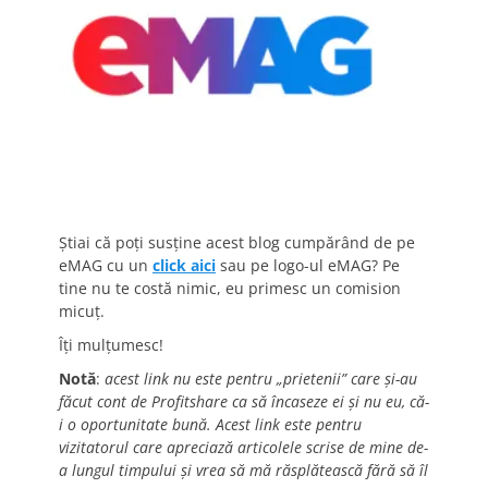
Știai că poți susține acest blog cumpărând de pe
eMAG cu un
click aici
sau pe logo-ul eMAG? Pe
tine nu te costă nimic, eu primesc un comision
micuț.
Îți mulțumesc!
Notă
:
acest link nu este pentru „prietenii” care și-au
făcut cont de Profitshare ca să încaseze ei și nu eu, că-
i o oportunitate bună. Acest link este pentru
vizitatorul care apreciază articolele scrise de mine de-
a lungul timpului și vrea să mă răsplătească fără să îl