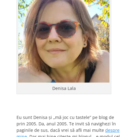
Denisa Lala
Eu sunt Denisa și „mă joc cu tastele” pe blog de
prin 2005. Da, anul 2005. Te invit să navighezi în
paginile de sus, dacă vrei să afli mai multe
despre
mine
. Dar mai bine citește-mi blogul – e modul cel