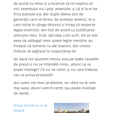
de acord cu mine şi a încercat să-mi explice că
nici neamţului nu-i plac amenzile, şi că şi la ei tot
frica păzeşte via, dar după câteva zeci de
generaţii care se feresc de aceleaşi amenzi, le-a
cam intrat în sânge obiceiul şi încep să respecte
legea instinctiv. Am fost de acord cu justificarea
amicului meu, însă, cârcotaş cum sunt, tot aş mai
avea de adăugat ceva: poate legile nemţilor au
început să semene cu ale noastre, dar cineva
trebuie să vegheze la respectarea lor.
Iar dacă noi spunem mereu asta pe toate canalele
de presă şi nu se întâmălă nimic, atunci ce se
poate înţelege? Că nu ne citesc şi cei care trebuie,
sau ca presa presează?
Aici avem noi mari probleme, iar când nu le vom
mai avea, atunci vom fi nemţi sau poate invidiaţi
de nemţi.
Presa scrisă nu o să
moară