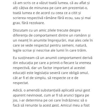
că am scris ce a văzut toată lumea, că au aflat şi
alţi câţiva de minunea pe care am prezentat-o,
toată lumea e de acord cu ceea ce a citit şi
scrierea respectivă rămâne fără ecou, sau şi mai
grav, fără rezolvare.
Discutam cu un amic zilele trecute despre
diferenţa de comportament dintre un românn şi
un neamţ în anumite împrejurări, mai ales cele în
care se vede respectul pentru semeni, natură,
legile scrise şi nescrise ale lumii în care trăim.
Eu susţineam că un anumit comportament derivă
din educaţia pe care a primit-o fiecare la vremea
respectivă, dar un factor important al acestei
educaţii este legislaţia severă care obligă omul,
cât ar fi el de simplu, să respecte ce e de
respectat.
Adică, o amendă substanţială aplicată unui gest
aparent nevinovat, cum ar fi să arunci ţigara pe
jos, i-ar determina pe cei care îndrăznesc să o
facă să renunţe la acest gest. Amicul meu a fost