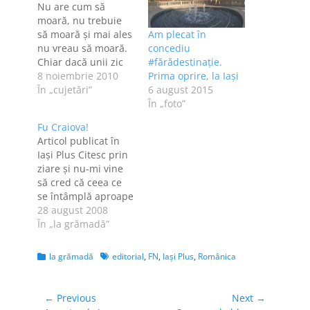
Nu are cum să
moară, nu trebuie
să moară şi mai ales
Am plecat în
nu vreau să moară.
concediu
Chiar dacă unii zic
#fărădestinație.
că e fain să stai pe
8 noiembrie 2010
Prima oprire, la Iași
WC cu Galaxy Tab-
În „cujetări”
6 august 2015
ul, mie-mi trebuie o
În „foto”
revistă. Pe net nu
Fu Craiova!
am răbdare să citesc
Articol publicat în
un articol de trei-
Iaşi Plus Citesc prin
patru-cinci pagini,
ziare şi nu-mi vine
într-o revistă, da.
să cred că ceea ce
Plus…
se întâmplă aproape
cu regularitate în
28 august 2008
Craiova este aici, la
În „la grămadă”
noi în România. Este
cutremurător să vezi
Categories
Tags
la grămadă
editorial
,
FN
,
Iaşi Plus
,
Românica
atât de multe
conflicte cu săbii,
topoare, arme de foc
Navigare
← Previous
Next →
şi cocteiluri molotov,