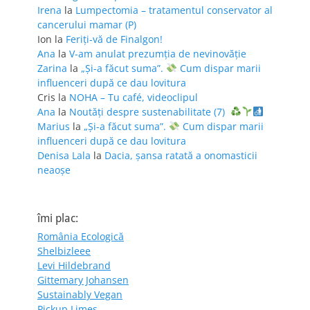
Irena
la
Lumpectomia – tratamentul conservator al
cancerului mamar (P)
Ion
la
Feriţi-vă de Finalgon!
Ana
la
V-am anulat prezumția de nevinovăție
Zarina
la
„Și-a făcut suma”.
Cum dispar marii
influenceri după ce dau lovitura
Cris
la
NOHA – Tu café, videoclipul
Ana
la
Noutăți despre sustenabilitate (7)
Marius
la
„Și-a făcut suma”.
Cum dispar marii
influenceri după ce dau lovitura
Denisa Lala
la
Dacia, șansa ratată a onomasticii
neaoșe
îmi plac:
România Ecologică
Shelbizleee
Levi Hildebrand
Gittemary Johansen
Sustainably Vegan
Pickup Limes