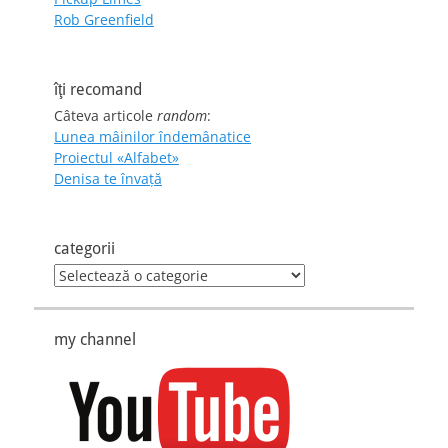
Rob Greenfield
îţi recomand
Câteva articole
random
:
Lunea mâinilor îndemânatice
Proiectul «Alfabet»
Denisa te învaţă
categorii
categorii
my channel