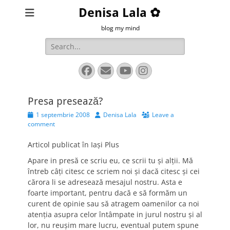
Denisa Lala ✿
blog my mind
Search
for:
Facebook
Email
YouTube
Instagram
Presa presează?
Posted
Author
1 septembrie 2008
Denisa Lala
Leave a
on
comment
Articol publicat în Iaşi Plus
Apare in presă ce scriu eu, ce scrii tu şi alţii. Mă
întreb câţi citesc ce scriem noi şi dacă citesc şi cei
cărora li se adresează mesajul nostru. Asta e
foarte important, pentru dacă e să formăm un
curent de opinie sau să atragem oamenilor ca noi
atenţia asupra celor întâmpate in jurul nostru şi al
lor, nu reuşim mare lucru, eventual putem spune