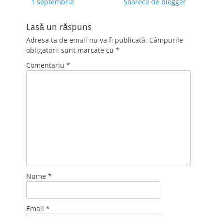
Previous
Next
1 septembrie
Şoarece de blogger
în
dar mai
post:
post:
articole
cutremurător e…
Lasă un răspuns
Adresa ta de email nu va fi publicată.
Câmpurile
obligatorii sunt marcate cu
*
Comentariu
*
Nume
*
Email
*