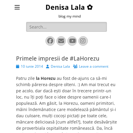
Denisa Lala ✿
blog my mind
Search
for:
Facebook
Email
YouTube
Instagram
Primele impresii de #LaHorezu
Posted
Author
10 iunie 2014
Denisa Lala
Leave a comment
on
Patru zile
la Horezu
au fost de-ajuns ca să-mi
schimb părerea despre olteni. :) Am mai trecut eu
pe acolo, dar dacă eşti doar în trecere printr-un
loc, nu îţi poţi face o idee despre oamenii care-l
populează. Am găsit, la Horezu, oameni primitori,
mâini îndemânatice care modelează pământul şi-i
dau culoare, mulţi cocoşi pictaţi pe toate cele,
mâncare delicioasă [cum altfel?], toate desăvârşite
de proverbiala ospitalitate românească. Da, încă