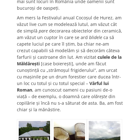
mai sunt locuri în România unde oamenii sunt
bucuroşi de oaspeţi.
Am mers la Festivalul anual Cocoşul de Hurez, am
văzut live cum se modelează lutul, am văzut cât
de simplă
pare
decorarea obiectelor din ceramică,
am văzut un cuptor în care se ard
blidele
ca să
capete luciul pe care îl ştim, ba chiar ne-am
crezut capabili să modelăm şi să decorăm câteva
farfurii şi castroane din lut. Am vizitat
culele de la
Măldăreşti
[case boiereşti], unde am făcut
cunoştinţă cu „strămoşul frigiderului”, am urcat
cu maşinile pe un drum forestier care ducea într-
un loc cu totul şi cu totul special –
Vârful lui
Roman
, am cunoscut oameni cu pasiuni de-o
viaţă – de exemplu, o doamnă care
olăreşte
din
copilărie şi încă nu s-a săturat de asta. Ba, am fost
chiar şi la mănăstire.