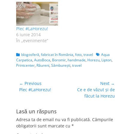
Plec #LaHorezu!
6 iunie 2014
În „evenimente”
Categories
Tags
blogosferă
,
fabricat în România
,
foto
,
travel
Aqua
Carpatica
,
AutoBoca
,
Boromir
,
handmade
,
Horezu
,
Lipton
,
Printcenter
,
Râureni
,
Sâmbureşti
,
travel
Navigare
← Previous
Next →
Previous
Next
Plec #LaHorezu!
Ce e de văzut şi de
în
post:
post:
făcut la Horezu
articole
Lasă un răspuns
Adresa ta de email nu va fi publicată.
Câmpurile
obligatorii sunt marcate cu
*