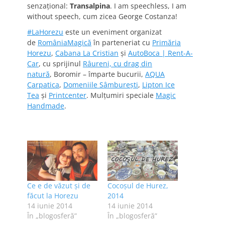
senzaţional:
Transalpina
. I am speechless, I am
without speech, cum zicea George Costanza!
#LaHorezu
este un eveniment organizat
de
RomâniaMagică
în parteneriat cu
Primăria
Horezu
,
Cabana La Cristian
şi
AutoBoca | Rent-A-
Car
, cu sprijinul
Râureni, cu drag din
natură
, Boromir – împarte bucurii,
AQUA
Carpatica
,
Domeniile Sâmbureşti
,
Lipton Ice
Tea
şi
Printcenter
. Mulțumiri speciale
Magic
Handmade
.
Ce e de văzut şi de
Cocoşul de Hurez,
făcut la Horezu
2014
14 iunie 2014
14 iunie 2014
În „blogosferă”
În „blogosferă”