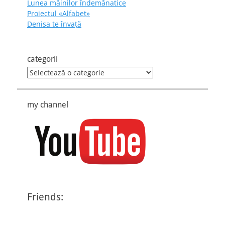
Lunea mâinilor îndemânatice
Proiectul «Alfabet»
Denisa te învaţă
categorii
categorii
my channel
Friends: