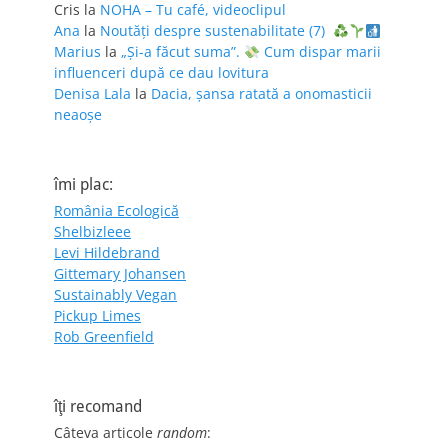
Cris
la
NOHA – Tu café, videoclipul
Ana
la
Noutăți despre sustenabilitate (7)
Marius
la
„Și-a făcut suma”.
Cum dispar marii
influenceri după ce dau lovitura
Denisa Lala
la
Dacia, șansa ratată a onomasticii
neaoșe
îmi plac:
România Ecologică
Shelbizleee
Levi Hildebrand
Gittemary Johansen
Sustainably Vegan
Pickup Limes
Rob Greenfield
îţi recomand
Câteva articole
random
: