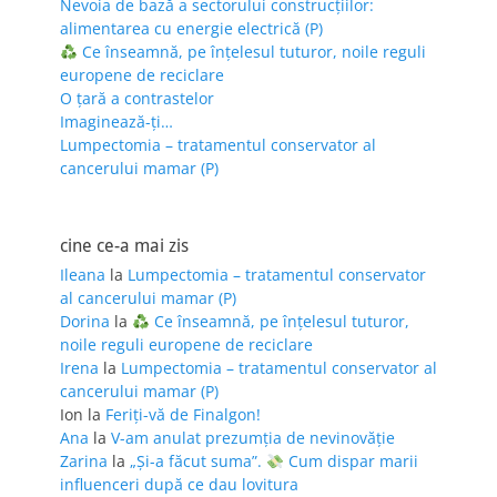
Nevoia de bază a sectorului construcțiilor:
alimentarea cu energie electrică (P)
Ce înseamnă, pe înțelesul tuturor, noile reguli
europene de reciclare
O țară a contrastelor
Imaginează-ți…
Lumpectomia – tratamentul conservator al
cancerului mamar (P)
cine ce-a mai zis
Ileana
la
Lumpectomia – tratamentul conservator
al cancerului mamar (P)
Dorina
la
Ce înseamnă, pe înțelesul tuturor,
noile reguli europene de reciclare
Irena
la
Lumpectomia – tratamentul conservator al
cancerului mamar (P)
Ion
la
Feriţi-vă de Finalgon!
Ana
la
V-am anulat prezumția de nevinovăție
Zarina
la
„Și-a făcut suma”.
Cum dispar marii
influenceri după ce dau lovitura